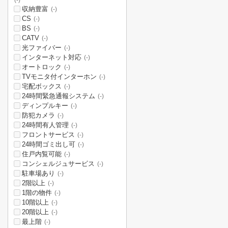
(-)
収納豊富
(-)
CS
(-)
BS
(-)
CATV
(-)
光ファイバー
(-)
インターネット対応
(-)
オートロック
(-)
TVモニタ付インターホン
(-)
宅配ボックス
(-)
24時間緊急通報システム
(-)
ディンプルキー
(-)
防犯カメラ
(-)
24時間有人管理
(-)
フロントサービス
(-)
24時間ゴミ出し可
(-)
住戸内覧可能
(-)
コンシェルジュサービス
(-)
駐車場あり
(-)
2階以上
(-)
1階の物件
(-)
10階以上
(-)
20階以上
(-)
最上階
(-)