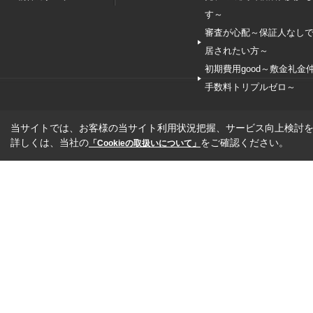
す～
審査が心配～保証人なし
居されたい方～
初期費用good～敷金礼金
手数料トリプルゼロ～
当サイトでは、お客様の当サイト利用状況把握、サービス向上検討を目
詳しくは、当社の
をご確認ください。
「Cookieの取扱いについて」