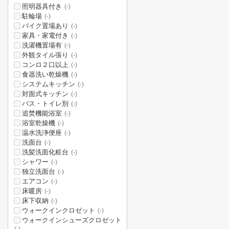
照明器具付き
(-)
駐輪場
(-)
バイク置場あり
(-)
家具・家電付き
(-)
洗濯機置場有
(-)
外観タイル張り
(-)
コンロ２口以上
(-)
食器洗い乾燥機
(-)
システムキッチン
(-)
対面式キッチン
(-)
バス・トイレ別
(-)
追焚機能浴室
(-)
浴室乾燥機
(-)
温水洗浄便座
(-)
洗面台
(-)
洗髪洗面化粧台
(-)
シャワー
(-)
独立洗面台
(-)
エアコン
(-)
床暖房
(-)
床下収納
(-)
ウォークインクロゼット
(-)
ウォークインシューズクロゼット