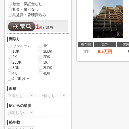
敷金・保証金なし
礼金・敷引なし
共益費・管理費込み
1
件が該当
間取り
所在階
賃料
管
ワンルーム
1K
6.7
万円
1DK
1LDK
2階
2K
2DK
2LDK
3K
3DK
3LDK
4K
4DK
4LDK以上
面積
～
駅からの徒歩
築年数