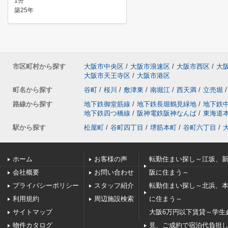
1分
築25年
市区町村から探す
大阪市中央区
/
大阪市浪速区
/
大阪市西区
/
大
大阪市天王寺区
/
大阪市港区
町名から探す
谷町
/
桜川
/
敷津東
/
南堀江
/
西天満
/
立売堀
/
路線から探す
地下鉄御堂筋線
/
地下鉄長堀鶴見緑地
/
地下鉄
地下鉄四つ橋線
/
阪神電鉄阪神なんば
/
東海道
駅から探す
松屋町
/
谷町四丁目
/
堺筋本町
/
谷町六丁目
/
ホーム
お客様の声
転勤住まい探し～江坂、
会社概要
お問い合わせ
阪に住まう～
プライバシーポリシー
スタッフ紹介
転勤住まい探し～北浜、
利用規約
周辺施設検索
に住まう～
サイトマップ
大阪6万円以下賃貸～学生
物件カタログ
見、ご成約で宿泊代負担