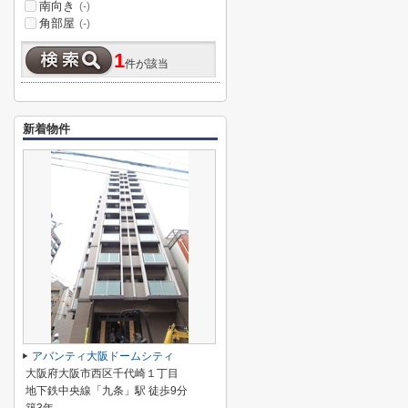
南向き
(-)
角部屋
(-)
1
件が該当
新着物件
アバンティ大阪ドームシティ
大阪府大阪市西区千代崎１丁目
地下鉄中央線「九条」駅 徒歩9分