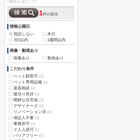
1
件が該当
情報公開日
指定しない
本日
3日以内
1週間以内
画像・動画あり
画像あり
動画あり
こだわり条件
ペット飼育可
(-)
ペット専用設備
(-)
楽器相談
(-)
陽当り良好
(-)
閑静な住宅地
(-)
デザイナーズ
(-)
リノベーション済
(-)
保証人不要
(-)
事務所可
(-)
２人入居可
(-)
バリアフリー
(-)