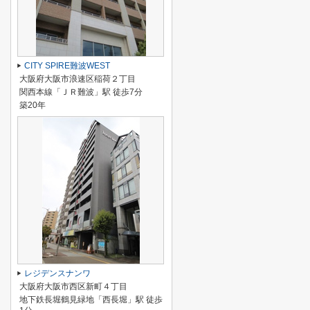
CITY SPIRE難波WEST
大阪府大阪市浪速区稲荷２丁目
関西本線「ＪＲ難波」駅 徒歩7分
築20年
レジデンスナンワ
大阪府大阪市西区新町４丁目
地下鉄長堀鶴見緑地「西長堀」駅 徒歩