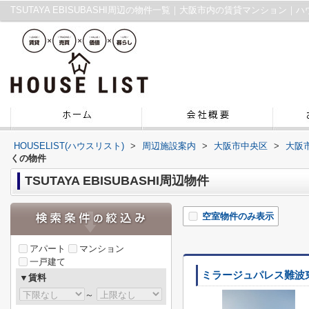
TSUTAYA EBISUBASHI周辺の物件一覧｜大阪市内の賃貸マンション｜
HOUSELIST(ハウスリスト)
>
周辺施設案内
>
大阪市中央区
>
大阪
くの物件
TSUTAYA EBISUBASHI周辺物件
空室物件のみ表示
アパート
マンション
一戸建て
ミラージュパレス難波
▼賃料
～