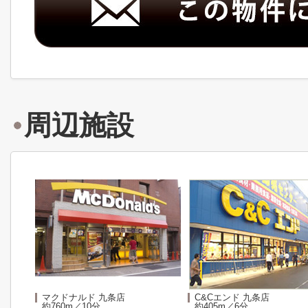
周辺施設
マクドナルド 九条店
C&Cエンド 九条店
約760m／10分
約405m／6分