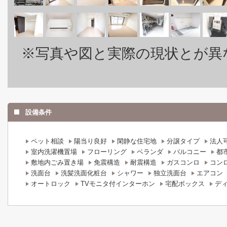
※写真や図と実際の現状とが異
設備条件
ペット相談
陽当り良好
閑静な住宅地
分譲タイプ
法人
室内洗濯機置場
フローリング
ベランダ
バルコニー
都
敷地内ごみ置き場
免震構造
耐震構造
ガスコンロ
コン
洗面台
洗髪洗面化粧台
シャワー
独立洗面台
エアコン
オートロック
TVモニタ付インターホン
宅配ボックス
デ