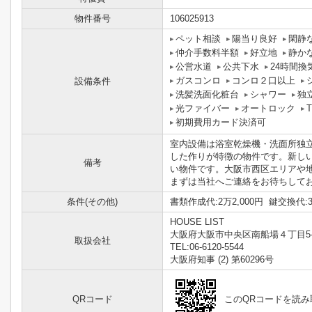
物件番号
106025913
ペット相談
陽当り良好
閑静
仲介手数料半額
好立地
静か
公営水道
公共下水
24時間換
ガスコンロ
コンロ２口以上
設備条件
洗髪洗面化粧台
シャワー
独
光ファイバー
オートロック
初期費用カード決済可
室内設備は浴室乾燥機・洗面所独
した作りが特徴の物件です。新し
備考
い物件です。大阪市西区エリアや
まずは当社へご連絡をお待ちして
条件(その他)
書類作成代:2万2,000円 鍵交換代:3
HOUSE LIST
大阪府大阪市中央区南船場４丁目5-
取扱会社
TEL:06-6120-5544
大阪府知事 (2) 第60296号
QRコード
このQRコードを読