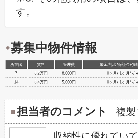
す。
募集中物件情報
所在階
賃料
管理費
敷金/礼金/保証金/償
7
万円
8,000円
0ヶ月/ 1ヶ月/ -/ -/
6.2
14
万円
5,000円
0ヶ月/ 1ヶ月/ -/ -/
6.4
担当者のコメント
複製
収納性に優れてい