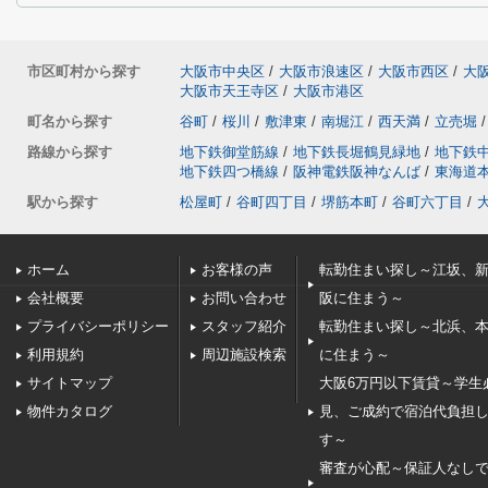
市区町村から探す
大阪市中央区
/
大阪市浪速区
/
大阪市西区
/
大
大阪市天王寺区
/
大阪市港区
町名から探す
谷町
/
桜川
/
敷津東
/
南堀江
/
西天満
/
立売堀
/
路線から探す
地下鉄御堂筋線
/
地下鉄長堀鶴見緑地
/
地下鉄
地下鉄四つ橋線
/
阪神電鉄阪神なんば
/
東海道
駅から探す
松屋町
/
谷町四丁目
/
堺筋本町
/
谷町六丁目
/
ホーム
お客様の声
転勤住まい探し～江坂、
会社概要
お問い合わせ
阪に住まう～
プライバシーポリシー
スタッフ紹介
転勤住まい探し～北浜、
利用規約
周辺施設検索
に住まう～
サイトマップ
大阪6万円以下賃貸～学生
物件カタログ
見、ご成約で宿泊代負担
す～
審査が心配～保証人なし