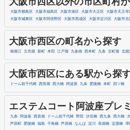
大阪市西区以外の市区町村
大阪市都島区
大阪市福島区
大阪市港区
大阪市大正区
大阪市天王寺
大阪市城東区
大阪市阿倍野区
大阪市西成区
大阪市淀川区
大阪市北
大阪市西区の町名から探す
南堀江
立売堀
新町
本田
江戸堀
九条南
西本町
九条
京町堀
北堀
大阪市西区にある駅から探
ドーム前千代崎
西長堀
西大橋
阿波座
九条
肥後橋
本町
四ツ橋
エステムコート阿波座プレ
九条
阿波座
西長堀
ドーム前千代崎
野田
汐見橋
西九条
西大橋
芦原町
肥後橋
福島
千鳥橋
芦原橋
なんば
淀川
長堀橋
淀屋橋
堺