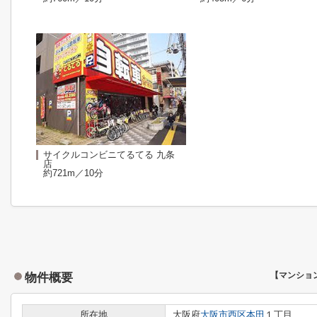
サイクルコンビニてるてる 九条
店
約721m／10分
物件概要
【マンショ
所在地
大阪府
大阪市西区
本田
１丁目