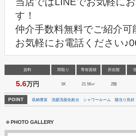
当店ではLINEでお気軽に
す！
仲介手数料無料でご紹介可
お気軽にお電話ください♪06-6
賃料
間取り
専有面積
所在階
5.6
万円
1K
21.56㎡
2階
POINT
収納豊富
洗髪洗面化粧台
シャワールーム
陽当り良好
PHOTO GALLERY