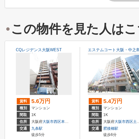
この物件を見た人はこ
CQレジデンス大阪WEST
エステムコート大阪・中之
5.6万円
5.4万円
賃料
賃料
種別
マンション
種別
マンション
間取
1K
間取
1K
住所
大阪府
大阪市西区
本田
３丁目
住所
大阪府
大阪市西区
土佐堀
交通
九条駅
交通
肥後橋駅
徒歩5分
徒歩6分