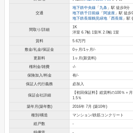
地下鉄中央線
「
九条
」駅 徒歩9分
交通
地下鉄千日前線
「
阿波座
」駅 徒歩
地下鉄長堀鶴見緑地
「
西長堀
」駅 
1K
間取り/詳細
洋室 6.7帖 1室
/
K 2.0帖 1室
賃料
5.6万円
敷金/礼金/保証金
0ヶ月/1ヶ月/-
更新料
1ヶ月(新賃料)
権利金/雑費
-/-
保険加入/料金
有/-
保証人代行義務
必加入
【初回保証料】総賃料の100％＋月
保証会社詳細
1.5％
築年月(築年数)
2016年 7月 (築10年)
種別/構造
マンション/鉄筋コンクリート
総戸数
-
特優賃
-