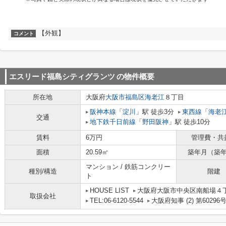
【外観】
コメント
エスリード福島シティグランツ
の物件概要
所在地
大阪府
大阪市福島区
海老江
８丁目
阪神本線
「
淀川
」駅 徒歩3分
東西線
「
海老
交通
地下鉄千日前線
「
野田阪神
」駅 徒歩10分
賃料
6万円
管理費・共
面積
20.59㎡
築年月（築
マンション / 鉄筋コンクリー
種別/構造
階建
ト
HOUSE LIST
大阪府大阪市中央区南船場４丁目
取扱会社
TEL:06-6120-5544
大阪府知事 (2) 第60296