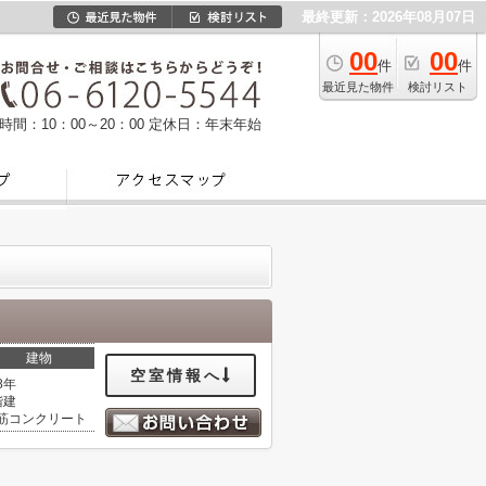
最終更新：2026年08月07日
00
00
件
件
最近見た物件
検討リスト
時間：10：00～20：00
定休日：年末年始
建物
空室情報へ
8年
階建
筋コンクリート