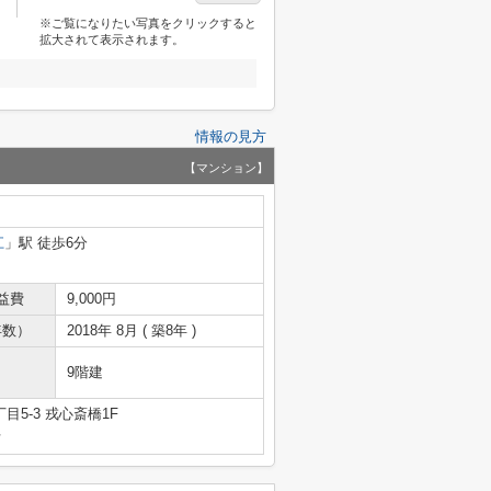
※ご覧になりたい写真をクリックすると
拡大されて表示されます。
情報の見方
【マンション】
江
」駅 徒歩6分
益費
9,000円
年数）
2018年 8月 ( 築8年 )
9階建
5-3 戎心斎橋1F
号