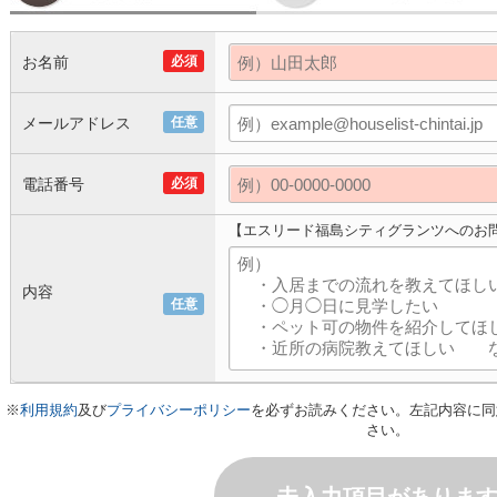
お名前
必須
メールアドレス
任意
電話番号
必須
【エスリード福島シティグランツへのお
内容
任意
※
利用規約
及び
プライバシーポリシー
を必ずお読みください。左記内容に同
さい。