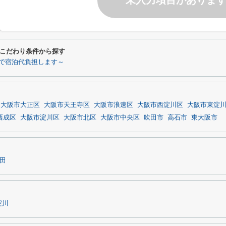
未入力項目がありま
こだわり条件から探す
で宿泊代負担します～
大阪市大正区
大阪市天王寺区
大阪市浪速区
大阪市西淀川区
大阪市東淀
西成区
大阪市淀川区
大阪市北区
大阪市中央区
吹田市
高石市
東大阪市
田
淀川