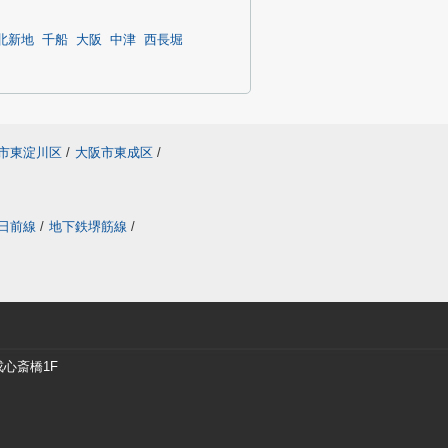
北新地
千船
大阪
中津
西長堀
市東淀川区
/
大阪市東成区
/
日前線
/
地下鉄堺筋線
/
戎心斎橋1F