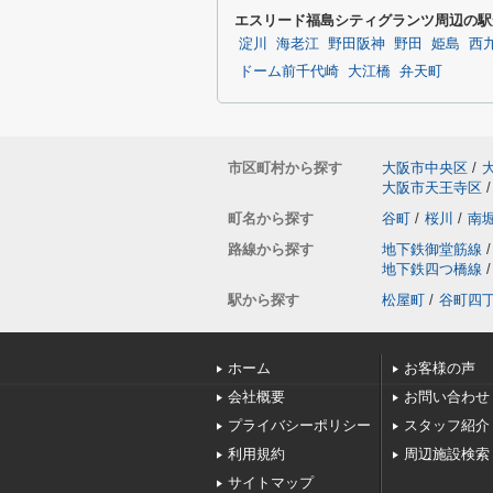
エスリード福島シティグランツ周辺の駅
淀川
海老江
野田阪神
野田
姫島
西
ドーム前千代崎
大江橋
弁天町
市区町村から探す
大阪市中央区
/
大阪市天王寺区
/
町名から探す
谷町
/
桜川
/
南
路線から探す
地下鉄御堂筋線
/
地下鉄四つ橋線
/
駅から探す
松屋町
/
谷町四
ホーム
お客様の声
会社概要
お問い合わせ
プライバシーポリシー
スタッフ紹介
利用規約
周辺施設検索
サイトマップ