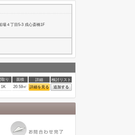
場４丁目5-3 戎心斎橋1F
間取り
面積
詳細
検討リスト
1K
20.59㎡
詳細を見る
追加する