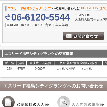
エスリード福島シティグランツ
へのお問い合わせは
HOUSE LISTまで
06-6120-5544
〒542-0081
大阪府大阪市中央区南船
10：00～20：00 定休日:年末年始
エスリード福島シティグランツ
の空室情報
所在階
賃料
管理費・共益費
敷金/礼金/保証金/償却/敷引
2階
6万円
9,000円
/
/
/
/
1ヶ月
0万円
-
1ヶ月
-
エスリード福島シティグランツ
へのお問い合わせ