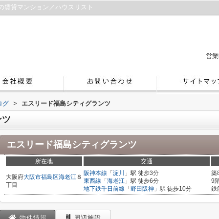
の賃貸マンション／ハウスリスト
営業
ログ
>
エスリード福島シティグランツ
ンツ
エスリード福島シティグランツ
所在地
交通
阪神本線
「
淀川
」駅 徒歩3分
築
大阪府
大阪市福島区
海老江
８
東西線
「
海老江
」駅 徒歩6分
9
丁目
地下鉄千日前線
「
野田阪神
」駅 徒歩10分
鉄
物件情報
周辺施設