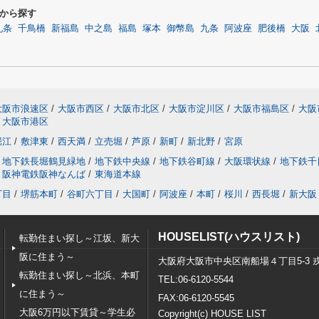
から探す
九条
千鳥橋
新福島
中之島
福島
塚本
御幣島
九条
阿波座
肥後橋
大阪
大阪市浪速区
/
大阪市西区
/
大阪市北区
/
大阪市淀川区
/
大阪市福島区
/
大阪
大阪市港区
堀江
/
敷津東
/
西天満
/
立売堀
/
芦原
/
新町
/
新北野
/
宮原
地下鉄長堀鶴見緑地
/
地下鉄中央線
/
地下鉄谷町線
/
大阪環状線
/
地下鉄千
阪神電鉄阪神なんば
/
東海道本線
丁目
/
堺筋本町
/
谷町六丁目
/
大国町
/
阿波座
/
本町
/
桜川
/
西長堀
/
新大阪
HOUSELIST(ハウスリスト)
転勤住まい探し～江坂、新大
阪に住まう～
大阪府大阪市中央区南船場４丁目5-3 
転勤住まい探し～北浜、本町
TEL:06-6120-5544
に住まう～
FAX:06-6120-5545
大阪6万円以下賃貸～学生必
Copyright(c) HOUSE LIST