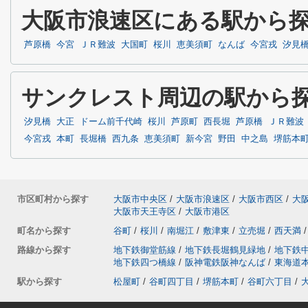
大阪市浪速区にある駅から
芦原橋
今宮
ＪＲ難波
大国町
桜川
恵美須町
なんば
今宮戎
汐見
サンクレスト周辺の駅から
汐見橋
大正
ドーム前千代崎
桜川
芦原町
西長堀
芦原橋
ＪＲ難波
今宮戎
本町
長堀橋
西九条
恵美須町
新今宮
野田
中之島
堺筋本
市区町村から探す
大阪市中央区
/
大阪市浪速区
/
大阪市西区
/
大
大阪市天王寺区
/
大阪市港区
町名から探す
谷町
/
桜川
/
南堀江
/
敷津東
/
立売堀
/
西天満
/
路線から探す
地下鉄御堂筋線
/
地下鉄長堀鶴見緑地
/
地下鉄
地下鉄四つ橋線
/
阪神電鉄阪神なんば
/
東海道
駅から探す
松屋町
/
谷町四丁目
/
堺筋本町
/
谷町六丁目
/