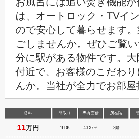
お風呂には追い焚き機能が
は、オートロック・TVイ
ので安心して暮らせます。
ごしませんか。ぜひご覧い
分に駅がある物件です。大
付近で、お客様のこだわり
んか。当社が全力でお部屋
賃料
間取り
専有面積
所在階
11
万円
1LDK
40.37㎡
3階