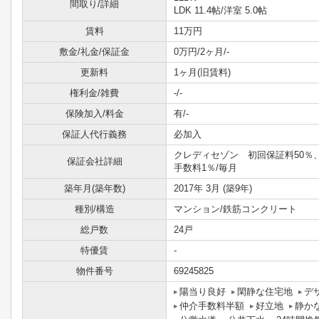
間取り/詳細
LDK 11.4帖
/
洋室 5.0帖
賃料
11万円
敷金/礼金/保証金
0万円/2ヶ月/-
更新料
1ヶ月(旧賃料)
権利金/雑費
-/-
保険加入/料金
有/-
保証人代行義務
必加入
クレディセゾン 初回保証料50％
保証会社詳細
手数料1％/毎月
築年月(築年数)
2017年 3月 (築9年)
種別/構造
マンション/鉄筋コンクリート
総戸数
24戸
特優賃
-
物件番号
69245825
陽当り良好
閑静な住宅地
デ
仲介手数料半額
好立地
静か