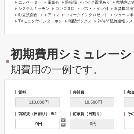
エレベーター
電気有
駐輪場
バイク置場あり
敷地内ご
システムキッチン
コンロ３口
バス・トイレ別
追焚機能浴
独立洗面台
エアコン
ウォークインクロゼット
シューズボ
TVモニタ付インターホン
宅配ボックス
24時間緊急通報シス
初期費用シミュレーシ
期費用の一例です。
賃料
共益費
敷
前家賃（日割り） ※2
前家賃（日割り）
その