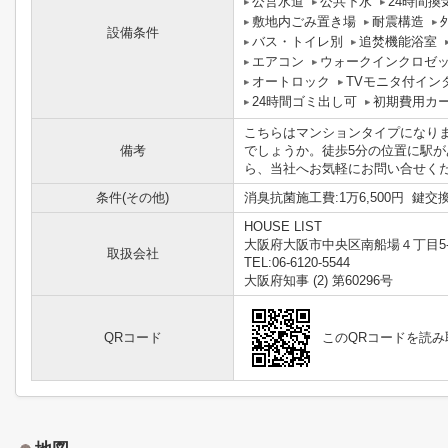
公営水道
公共下水
24時間換
敷地内ごみ置き場
耐震構造
設備条件
バス・トイレ別
追焚機能浴室
エアコン
ウォークインクロゼ
オートロック
TVモニタ付イン
24時間ゴミ出し可
初期費用カ
こちらはマンションタイプになり
備考
でしょうか。徒歩5分の位置に駅
ら、当社へお気軽にお問い合せく
条件(その他)
消臭抗菌施工費:1万6,500円 鍵交換代:
HOUSE LIST
大阪府大阪市中央区南船場４丁目5-
取扱会社
TEL:06-6120-5544
大阪府知事 (2) 第60296号
QRコード
このQRコードを読