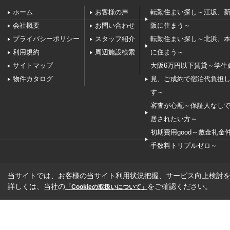
ホーム
お客様の声
転勤住まい探し～江坂、
会社概要
お問い合わせ
阪に住まう～
プライバシーポリシー
スタッフ紹介
転勤住まい探し～北浜、
利用規約
周辺施設検索
に住まう～
サイトマップ
大阪6万円以下賃貸～学生
物件カタログ
見、ご成約で宿泊代負担
す～
審査が心配～保証人なし
居されたい方～
初期費用good～敷金礼金
手数料トリプルゼロ～
当サイトでは、お客様の当サイト利用状況把握、サービス向上検討を目
詳しくは、当社の
をご確認ください。
「Cookieの取扱いについて」