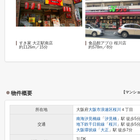
すき家 大正駅南店
食品館アプロ 桜川店
約1126m／15分
約578m／8分
物件概要
【マンシ
所在地
大阪府
大阪市浪速区
桜川
４丁目
南海汐見橋線
「
汐見橋
」駅 徒歩5
交通
地下鉄千日前線
「
桜川
」駅 徒歩5
大阪環状線
「
大正
」駅 徒歩7分
1LDK