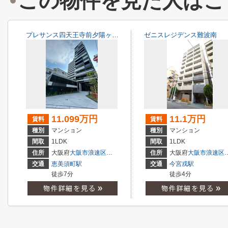
この物件を見た人はこ
プレサンス四天王寺前夕陽ヶ丘 凛宮
ゼニスレジデンス難波南
11.099万円
11.1万円
賃料
賃料
種別
マンション
種別
マンション
間取
1LDK
間取
1LDK
住所
大阪府
大阪市浪速区
下寺
３丁目
住所
大阪府
大阪市浪速区
交通
恵美須町駅
交通
今宮戎駅
徒歩7分
徒歩4分