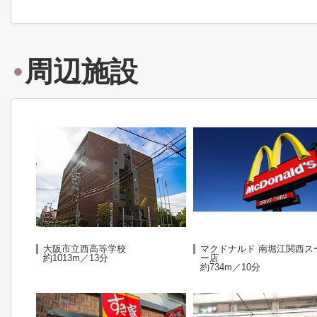
周辺施設
大阪市立西高等学校
マクドナルド 南堀江関西ス
約1013m／13分
ー店
約734m／10分