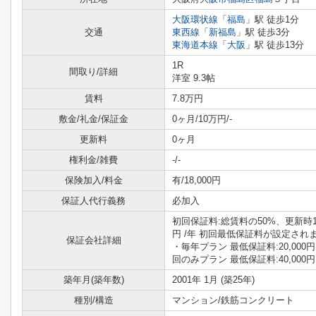
大阪環状線
「
福島
」駅 徒歩1分
交通
東西線
「
新福島
」駅 徒歩3分
東海道本線
「
大阪
」駅 徒歩13分
1R
間取り/詳細
洋室 9.3帖
賃料
7.8万円
敷金/礼金/保証金
0ヶ月/10万円/-
更新料
0ヶ月
権利金/雑費
-/-
保険加入/料金
有/18,000円
保証人代行義務
必加入
初回保証料:総賃料の50%、更新時10
円 /年 初回最低保証料が設定され
保証会社詳細
・毎年プラン 最低保証料:20,000円
回のみプラン 最低保証料:40,000円
築年月(築年数)
2001年 1月 (築25年)
種別/構造
マンション/鉄筋コンクリート