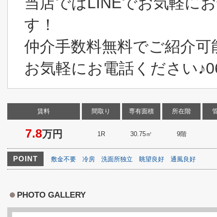
当店ではLINEでお気軽に
す！
仲介手数料無料でご紹介可
お気軽にお電話ください♪06-6
賃料
間取り
専有面積
所在階
7.8
万円
1R
30.75㎡
9階
POINT
敷金不要
冷房
洗面所独立
眺望良好
通風良好
PHOTO GALLERY