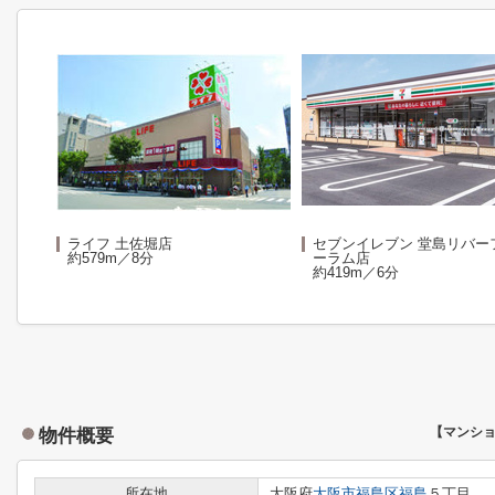
ライフ 土佐堀店
セブンイレブン 堂島リバー
約579m／8分
ーラム店
約419m／6分
物件概要
【マンシ
所在地
大阪府
大阪市福島区
福島
５丁目