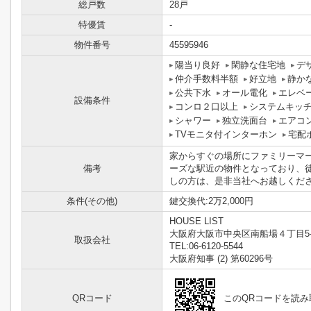
総戸数
28戸
特優賃
-
物件番号
45595946
陽当り良好
閑静な住宅地
デ
仲介手数料半額
好立地
静か
公共下水
オール電化
エレベ
設備条件
コンロ２口以上
システムキッ
シャワー
独立洗面台
エアコ
TVモニタ付インターホン
宅配
家からすぐの場所にファミリーマー
備考
ーズな駅近の物件となっており、
しの方は、是非当社へお越しください
条件(その他)
鍵交換代:2万2,000円
HOUSE LIST
大阪府大阪市中央区南船場４丁目5-
取扱会社
TEL:06-6120-5544
大阪府知事 (2) 第60296号
QRコード
このQRコードを読