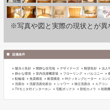
※写真や図と実際の現状とが異
設備条件
陽当り良好
閑静な住宅地
デザイナーズ
眺望良好
法人
静かな環境
室内洗濯機置場
フローリング
バルコニー
駐輪場
免震構造
耐震構造
IHクッキングヒーター
コン
洗面台
洗髪洗面化粧台
シャワー
独立洗面台
エアコン
TVモニタ付インターホン
宅配ボックス
防犯カメラ
初期