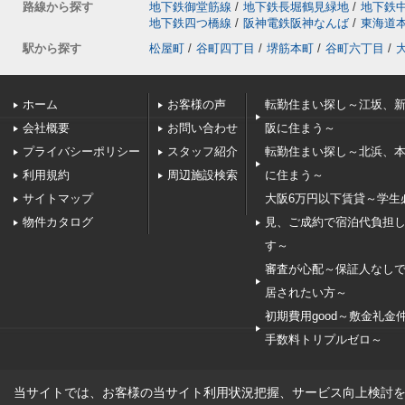
路線から探す
地下鉄御堂筋線
/
地下鉄長堀鶴見緑地
/
地下鉄
地下鉄四つ橋線
/
阪神電鉄阪神なんば
/
東海道
駅から探す
松屋町
/
谷町四丁目
/
堺筋本町
/
谷町六丁目
/
ホーム
お客様の声
転勤住まい探し～江坂、
会社概要
お問い合わせ
阪に住まう～
プライバシーポリシー
スタッフ紹介
転勤住まい探し～北浜、
利用規約
周辺施設検索
に住まう～
サイトマップ
大阪6万円以下賃貸～学生
物件カタログ
見、ご成約で宿泊代負担
す～
審査が心配～保証人なし
居されたい方～
初期費用good～敷金礼金
手数料トリプルゼロ～
当サイトでは、お客様の当サイト利用状況把握、サービス向上検討を目