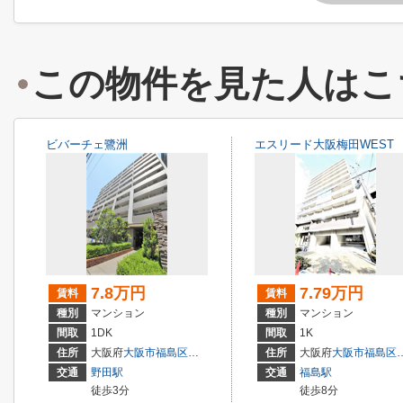
この物件を見た人はこ
ビバーチェ鷺洲
エスリード大阪梅田WEST
7.8万円
7.79万円
賃料
賃料
種別
マンション
種別
マンション
間取
1DK
間取
1K
住所
大阪府
大阪市福島区
鷺洲
３丁目
住所
大阪府
大阪市福島区
交通
野田駅
交通
福島駅
徒歩3分
徒歩8分