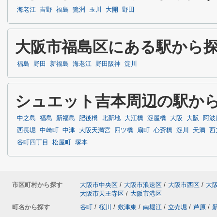
海老江
吉野
福島
鷺洲
玉川
大開
野田
大阪市福島区にある駅から
福島
野田
新福島
海老江
野田阪神
淀川
シュエット吉本周辺の駅か
中之島
福島
新福島
肥後橋
北新地
大江橋
淀屋橋
大阪
大阪
阿波
西長堀
中崎町
中津
大阪天満宮
四ツ橋
扇町
心斎橋
淀川
天満
西
谷町四丁目
松屋町
塚本
市区町村から探す
大阪市中央区
/
大阪市浪速区
/
大阪市西区
/
大
大阪市天王寺区
/
大阪市港区
町名から探す
谷町
/
桜川
/
敷津東
/
南堀江
/
立売堀
/
芦原
/