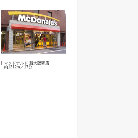
マクドナルド 新大阪駅店
約1312m／17分