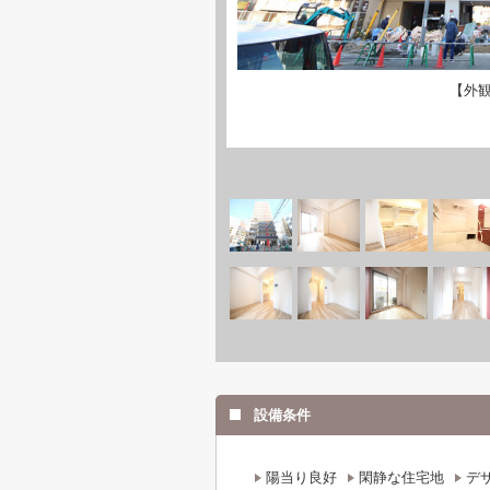
【外
設備条件
陽当り良好
閑静な住宅地
デ