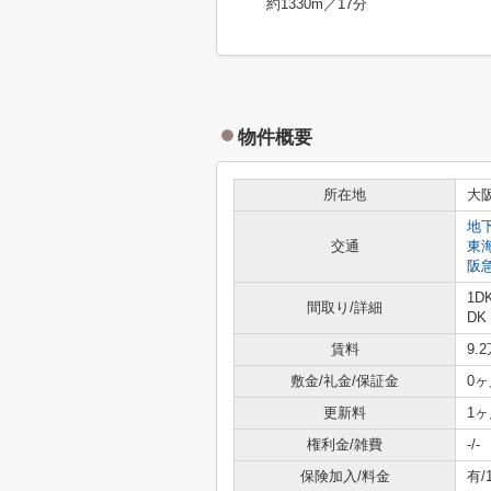
約1330m／17分
物件概要
所在地
大
地
交通
東
阪
1D
間取り/詳細
DK
賃料
9.
敷金/礼金/保証金
0ヶ
更新料
1ヶ
権利金/雑費
-/-
保険加入/料金
有/