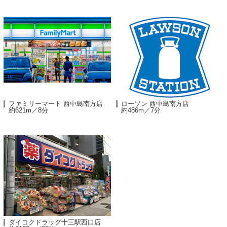
ファミリーマート 西中島南方店
ローソン 西中島南方店
約621m／8分
約486m／7分
ダイコクドラッグ十三駅西口店