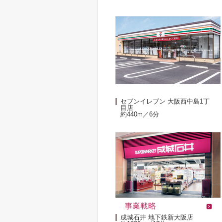
セブンイレブン 大阪西中島1丁
目店
約440m／6分
成城石井 地下鉄新大阪店