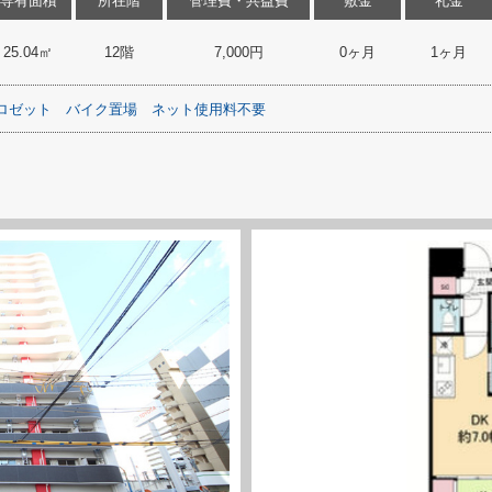
専有面積
所在階
管理費・共益費
敷金
礼金
25.04㎡
12階
7,000円
0ヶ月
1ヶ月
ロゼット
バイク置場
ネット使用料不要