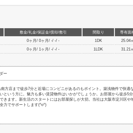
敷金/礼金/保証金/償却/敷引
間取り
専有面
0ヶ月/ 0ヶ月/ -/ -/ -
1DK
25.04
0ヶ月/ 1ヶ月/ -/ -/ -
1LDK
31.21
ダー
島南方店まで徒歩7分と近場にコンビニがあるのもポイント。築浅物件で快適
いという方に。魅力も多い賃貸物件はいかがでしょうか。お部屋から徒歩5
できます。新生活のスタートにはお部屋探しが大切。当社は大阪市淀川区や
力でサポートします(^o^)