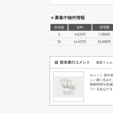
募集中物件情報
所在階
賃料
管理費
2
万円
7,000円
8.8
15
万円
10,000円
10.9
担当者のコメント
複製フォル
ローソン 西中
しい家に住みた
移動時間を削減
ているあなたを全