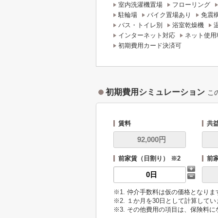
室内洗濯機置場
フローリング
駐輪場
バイク置場あり
免震
バス・トイレ別
浴室乾燥機
インターネット対応
ネット使用
初期費用カード決済可
初期費用シミュレーション
こ
賃料
共
前家賃（日割り） ※2
前
※1. 仲介手数料は仮の価格となり
※2. １か月を30日として計算して
※3. その他費用の項目は、保険料