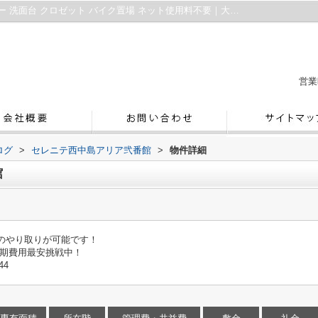
セレニテ西中島アリア弐番館｜エレベーター 洗面台 クロゼット バイク置場 ネット使用料不要｜大阪市内の賃貸マンション｜ハウスリスト
営業
ログ
>
セレニテ西中島アリア弐番館
>
物件詳細
館
しのやり取りが可能です！
初期費用最安挑戦中！
44