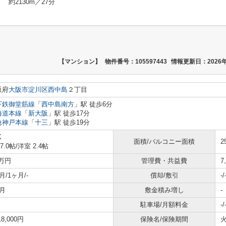
約2130m／27分
【マンション】
物件番号：105597443
情報更新日：2026年
阪府
大阪市淀川区
西中島
２丁目
下鉄御堂筋線
「
西中島南方
」駅 徒歩6分
海道本線
「
新大阪
」駅 徒歩17分
急神戸本線
「
十三
」駅 徒歩19分
K
面積/バルコニー面積
2
 7.0帖
/
洋室 2.4帖
2万円
管理費・共益費
7
月/1ヶ月/-
償却/敷引
-/
月
敷金積み増し
-
駐車場/月額料金
-/
18,000円
保険名/保険期間
火