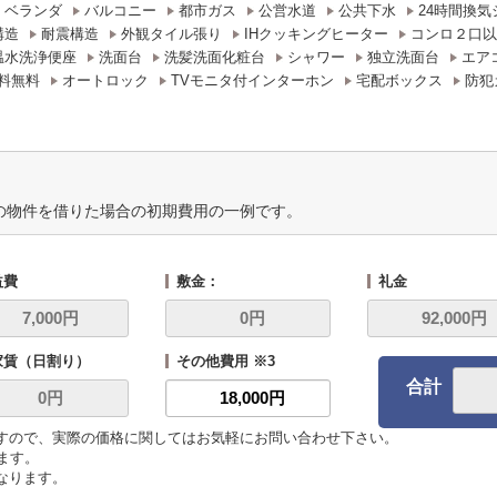
ベランダ
バルコニー
都市ガス
公営水道
公共下水
24時間換気
構造
耐震構造
外観タイル張り
IHクッキングヒーター
コンロ２口以
温水洗浄便座
洗面台
洗髪洗面化粧台
シャワー
独立洗面台
エア
料無料
オートロック
TVモニタ付インターホン
宅配ボックス
防犯
の物件を借りた場合の初期費用の一例です。
益費
敷金：
礼金
家賃（日割り）
その他費用 ※3
合計
ますので、実際の価格に関してはお気軽にお問い合わせ下さい。
います。
になります。