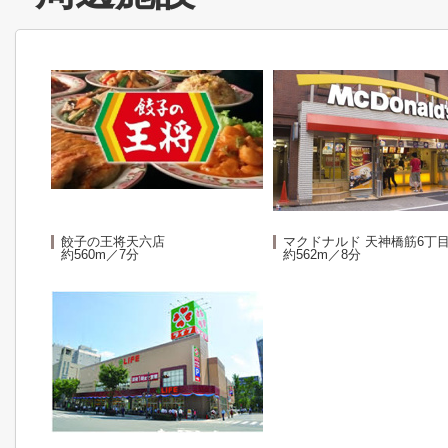
餃子の王将天六店
マクドナルド 天神橋筋6丁
約560m／7分
約562m／8分