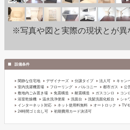
※写真や図と実際の現状とが異
設備条件
閑静な住宅地
デザイナーズ
分譲タイプ
法人可
キャン
室内洗濯機置場
フローリング
バルコニー
都市ガス
公
敷地内ごみ置き場
免震構造
耐震構造
ガスコンロ
コン
浴室乾燥機
温水洗浄便座
洗面台
洗髪洗面化粧台
シャ
インターネット対応
ネット使用料無料
オートロック
TV
24時間ゴミ出し可
初期費用カード決済可