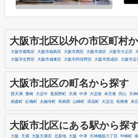
大阪市北区以外の市区町村
大阪市都島区
大阪市福島区
大阪市西区
大阪市港区
大阪市大正区
大阪市生野区
大阪市城東区
大阪市阿倍野区
大阪市西成区
大阪市淀
大阪市北区の町名から探す
西天満
豊崎
大淀中
兎我野町
天満
中津
大淀南
本庄東
同心
天神
南森町
紅梅町
太融寺町
長柄西
山崎町
浪花町
大淀北
長柄東
末
大阪市北区にある駅から探
大阪
天満
大阪天満宮
北新地
大阪
中津
天神橋筋六丁目
中崎町