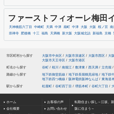
ファーストフィオーレ梅田
天神橋筋六丁目
中崎町
天満
中津
扇町
中津
大阪
大阪
桜ノ宮
南
崇禅寺
肥後橋
十三
福島
天満橋
新大阪
大阪城北詰
新福島
京橋
市区町村から探す
大阪市中央区
/
大阪市浪速区
/
大阪市西区
/
大
大阪市天王寺区
/
大阪市港区
町名から探す
谷町
/
桜川
/
南堀江
/
敷津東
/
西天満
/
立売堀
/
路線から探す
地下鉄御堂筋線
/
地下鉄長堀鶴見緑地
/
地下鉄
地下鉄四つ橋線
/
阪神電鉄阪神なんば
/
東海道
駅から探す
松屋町
/
谷町四丁目
/
堺筋本町
/
谷町六丁目
/
ホーム
お客様の声
転勤住まい探し～江坂、
会社概要
お問い合わせ
阪に住まう～