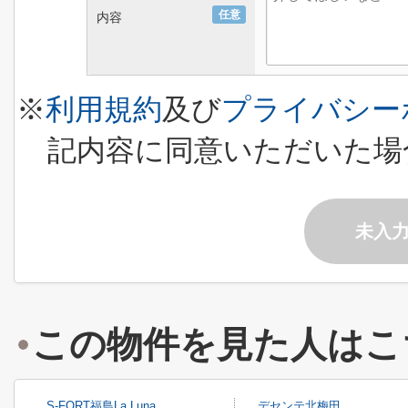
任意
内容
※
利用規約
及び
プライバシー
記内容に同意いただいた場
未入
この物件を見た人はこ
S-FORT福島La Luna
デセンテ北梅田