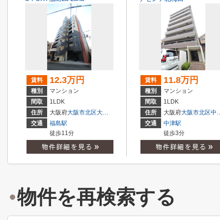
12.3万円
11.8万円
賃料
賃料
種別
マンション
種別
マンション
間取
1LDK
間取
1LDK
住所
大阪府
大阪市北区
大淀南
３丁目
住所
大阪府
大阪市北区
中津
交通
福島駅
交通
中津駅
徒歩11分
徒歩3分
物件を再検索する