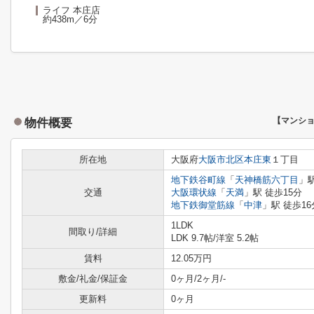
ライフ 本庄店
約438m／6分
物件概要
【マンシ
所在地
大阪府
大阪市北区
本庄東
１丁目
地下鉄谷町線
「
天神橋筋六丁目
」駅
交通
大阪環状線
「
天満
」駅 徒歩15分
地下鉄御堂筋線
「
中津
」駅 徒歩16
1LDK
間取り/詳細
LDK 9.7帖
/
洋室 5.2帖
賃料
12.05万円
敷金/礼金/保証金
0ヶ月/2ヶ月/-
更新料
0ヶ月