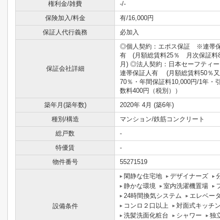
権利金/雑費
-/-
保険加入/料金
有/16,000円
保証人代行義務
必加入
◎個人契約：エポス保証 ※連帯
有 (月額総賃料25％ 月次保証料8
月) ◎法人契約：日本セーフティ
保証会社詳細
連帯保証人有 (月額総賃料50％
70％・年間保証料10,000円/1年・
数料400円（税別））
築年月(築年数)
2020年 4月 (築6年)
種別/構造
マンション/鉄筋コンクリート
総戸数
-
特優賃
-
物件番号
55271519
閑静な住宅地
デザイナーズ
静かな環境
室内洗濯機置場
24時間換気システム
エレベー
コンロ２口以上
対面式キッチ
設備条件
洗髪洗面化粧台
シャワー
独