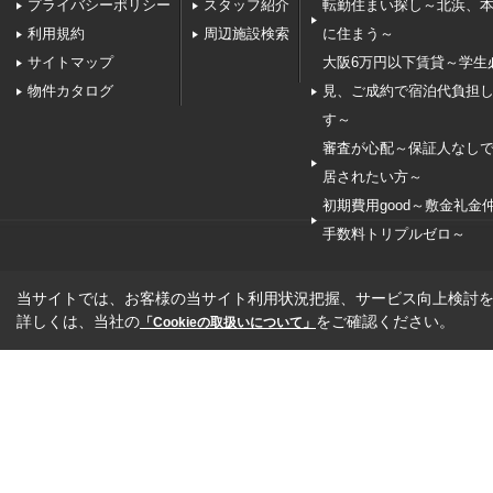
プライバシーポリシー
スタッフ紹介
転勤住まい探し～北浜、
利用規約
周辺施設検索
に住まう～
サイトマップ
大阪6万円以下賃貸～学生
物件カタログ
見、ご成約で宿泊代負担
す～
審査が心配～保証人なし
居されたい方～
初期費用good～敷金礼金
手数料トリプルゼロ～
当サイトでは、お客様の当サイト利用状況把握、サービス向上検討を目
詳しくは、当社の
をご確認ください。
「Cookieの取扱いについて」