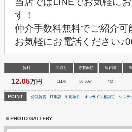
当店ではLINEでお気軽に
す！
仲介手数料無料でご紹介可
お気軽にお電話ください♪06-6
賃料
間取り
専有面積
所在階
12.05
万円
1LDK
39.60㎡
4階
POINT
分譲賃貸
IT重説
対応物件
オンライン相談可
システ
PHOTO GALLERY