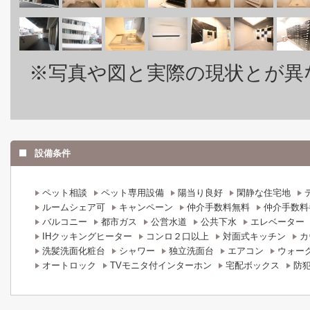
※写真や図と実際の現状とが異
設備条件
ペット相談
ペット専用設備
陽当り良好
閑静な住宅地
ルームシェア可
キャンペーン
仲介手数料無料
仲介手数料
バルコニー
都市ガス
公営水道
公共下水
エレベーター
IHクッキングヒーター
コンロ２口以上
対面式キッチン
カ
洗髪洗面化粧台
シャワー
独立洗面台
エアコン
ウォー
オートロック
TVモニタ付インターホン
宅配ボックス
防