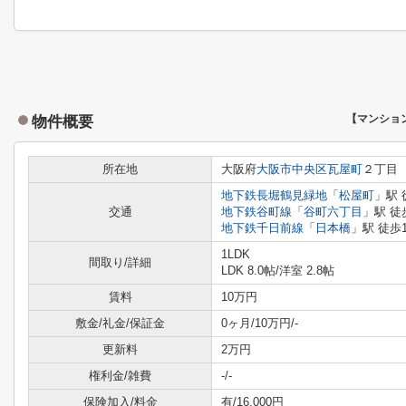
物件概要
【マンショ
所在地
大阪府
大阪市中央区
瓦屋町
２丁目
地下鉄長堀鶴見緑地
「
松屋町
」駅 
交通
地下鉄谷町線
「
谷町六丁目
」駅 徒
地下鉄千日前線
「
日本橋
」駅 徒歩
1LDK
間取り/詳細
LDK 8.0帖
/
洋室 2.8帖
賃料
10万円
敷金/礼金/保証金
0ヶ月/10万円/-
更新料
2万円
権利金/雑費
-/-
保険加入/料金
有/16,000円