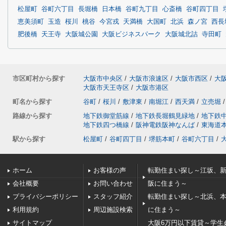
松屋町
谷町六丁目
長堀橋
日本橋
谷町九丁目
心斎橋
谷町四丁目
恵美須町
玉造
桜川
桃谷
今宮戎
天満橋
大国町
北浜
森ノ宮
西長
肥後橋
天王寺
大阪城公園
大阪ビジネスパーク
大阪城北詰
寺田町
市区町村から探す
大阪市中央区
/
大阪市浪速区
/
大阪市西区
/
大
大阪市天王寺区
/
大阪市港区
町名から探す
谷町
/
桜川
/
敷津東
/
南堀江
/
西天満
/
立売堀
/
路線から探す
地下鉄御堂筋線
/
地下鉄長堀鶴見緑地
/
地下鉄
地下鉄四つ橋線
/
阪神電鉄阪神なんば
/
東海道
駅から探す
松屋町
/
谷町四丁目
/
堺筋本町
/
谷町六丁目
/
ホーム
お客様の声
転勤住まい探し～江坂、
会社概要
お問い合わせ
阪に住まう～
プライバシーポリシー
スタッフ紹介
転勤住まい探し～北浜、
利用規約
周辺施設検索
に住まう～
サイトマップ
大阪6万円以下賃貸～学生