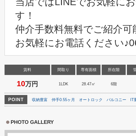
当店ではLINEでお気軽に
す！
仲介手数料無料でご紹介可
お気軽にお電話ください♪06-6
賃料
間取り
専有面積
所在階
10
万円
1LDK
28.47㎡
6階
POINT
収納豊富
仲手0.55ヶ月
オートロック
バルコニー
IT
PHOTO GALLERY