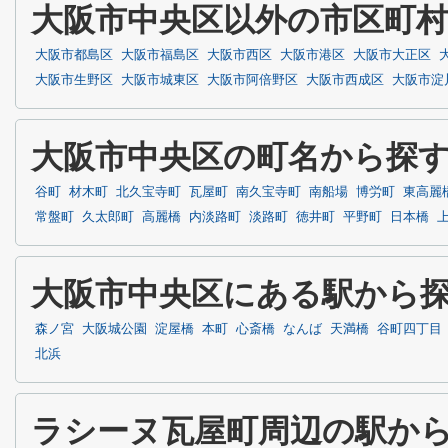
大阪市中央区以外の市区町
大阪市都島区
大阪市福島区
大阪市西区
大阪市港区
大阪市大正区
大阪市生野区
大阪市城東区
大阪市阿倍野区
大阪市西成区
大阪市淀
大阪市中央区の町名から探
谷町
材木町
北久宝寺町
瓦屋町
南久宝寺町
南船場
博労町
東高麗
常盤町
久太郎町
高麗橋
内淡路町
淡路町
徳井町
平野町
日本橋
大阪市中央区にある駅から
森ノ宮
大阪城公園
淀屋橋
本町
心斎橋
なんば
天満橋
谷町四丁目
北浜
ラシーヌ瓦屋町周辺の駅か