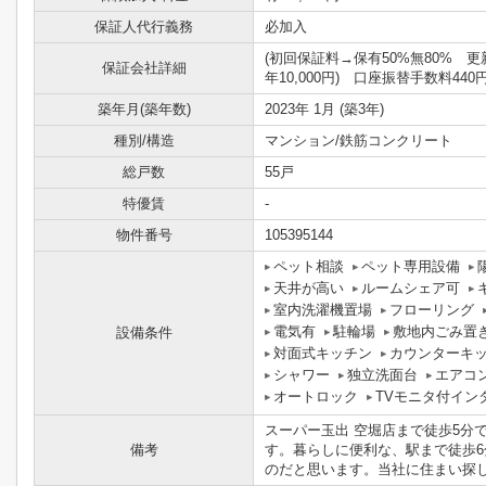
保証人代行義務
必加入
(初回保証料→保有50%無80% 更
保証会社詳細
年10,000円) 口座振替手数料440円
築年月(築年数)
2023年 1月 (築3年)
種別/構造
マンション/鉄筋コンクリート
総戸数
55戸
特優賃
-
物件番号
105395144
ペット相談
ペット専用設備
天井が高い
ルームシェア可
室内洗濯機置場
フローリング
電気有
駐輪場
敷地内ごみ置
設備条件
対面式キッチン
カウンターキ
シャワー
独立洗面台
エアコ
オートロック
TVモニタ付イン
スーパー玉出 空堀店まで徒歩5分
備考
す。暮らしに便利な、駅まで徒歩
のだと思います。当社に住まい探しの