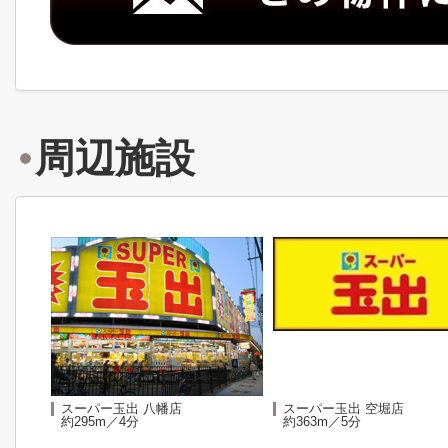
周辺施設
スーパー玉出 八幡店
スーパー玉出 空堀店
約295m／4分
約363m／5分