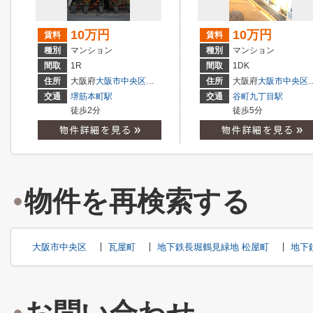
10万円
10万円
賃料
賃料
種別
マンション
種別
マンション
間取
1R
間取
1DK
住所
大阪府
大阪市中央区
久太郎町
２丁目
住所
大阪府
大阪市中央区
交通
堺筋本町駅
交通
谷町九丁目駅
徒歩2分
徒歩5分
物件を再検索する
大阪市中央区
瓦屋町
地下鉄長堀鶴見緑地 松屋町
地下