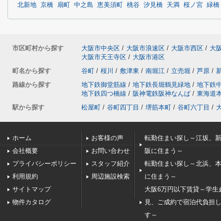
北新地
京橋
扇町
中之島
恵美須町
桃谷
汐見橋
天満
桜ノ宮
緑橋
市区町村から探す
大阪市中央区
/
大阪市浪速区
/
大阪市西区
/
大
大阪市天王寺区
/
大阪市港区
町名から探す
谷町
/
桜川
/
敷津東
/
南堀江
/
立売堀
/
芦原
/
路線から探す
地下鉄御堂筋線
/
地下鉄長堀鶴見緑地
/
地下鉄
地下鉄四つ橋線
/
阪神電鉄阪神なんば
/
東海道
駅から探す
松屋町
/
谷町四丁目
/
堺筋本町
/
谷町六丁目
/
ホーム
お客様の声
転勤住まい探し～江坂、
会社概要
お問い合わせ
阪に住まう～
プライバシーポリシー
スタッフ紹介
転勤住まい探し～北浜、
利用規約
周辺施設検索
に住まう～
サイトマップ
大阪6万円以下賃貸～学生
物件カタログ
見、ご成約で宿泊代負担
す～