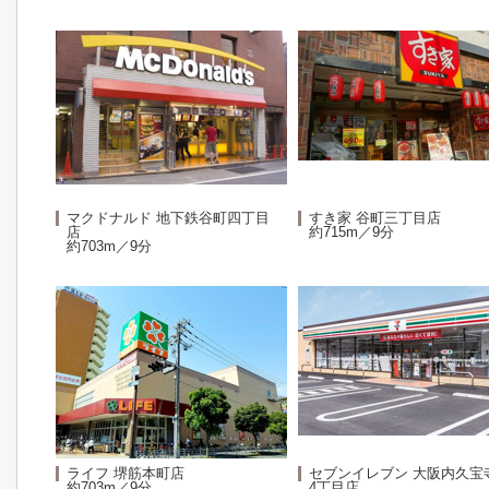
マクドナルド 地下鉄谷町四丁目
すき家 谷町三丁目店
店
約715m／9分
約703m／9分
ライフ 堺筋本町店
セブンイレブン 大阪内久宝
約703m／9分
4丁目店