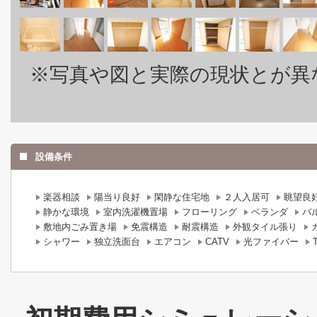
※写真や図と実際の現状とが異
設備条件
楽器相談
陽当り良好
閑静な住宅地
２人入居可
眺望良
静かな環境
室内洗濯機置場
フローリング
ベランダ
バ
敷地内ごみ置き場
免震構造
耐震構造
外観タイル張り
シャワー
独立洗面台
エアコン
CATV
光ファイバー