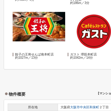
約186m／3分
餃子の王将せんば南本町店
ガスト 堺筋本町店
約1027m／13分
約1042m／14分
物件概要
【マンシ
所在地
大阪府
大阪市中央区
和泉町
２丁目