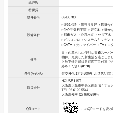
総戸数
-
特優賃
-
物件番号
66486783
楽器相談
陽当り良好
閑静な
仲介手数料半額
好立地
静か
都市ガス
公営水道
公共下水
設備条件
ガスコンロ
システムキッチン
CATV
光ファイバー
TVモニ
日々の暮らしに便利な業務スーパー
物件。充実した新生活を過ごしま
備考
と地下鉄谷町線谷町四丁目付近で
絡をください(#^^#)
条件(その他)
鍵交換代:1万6,500円 水道代/月額:
HOUSE LIST
大阪府大阪市中央区南船場４丁目5-
取扱会社
TEL:06-6120-5544
大阪府知事 (2) 第60296号
QRコード
このQRコードを読