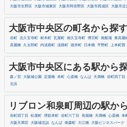
大阪市生野区
大阪市城東区
大阪市阿倍野区
大阪市西成区
大阪市淀
大阪市中央区の町名から探
谷町
北久宝寺町
材木町
瓦屋町
南久宝寺町
博労町
南船場
東高麗
高麗橋
久太郎町
内淡路町
淡路町
徳井町
日本橋
平野町
上本町西
大阪市中央区にある駅から
森ノ宮
大阪城公園
淀屋橋
本町
心斎橋
なんば
天満橋
谷町四丁目
北浜
リブロン和泉町周辺の駅か
谷町四丁目
松屋町
堺筋本町
谷町六丁目
長堀橋
天満橋
心斎橋
本
大阪天満宮
大阪城北詰
なんば
南森町
大江橋
大阪ビジネスパーク