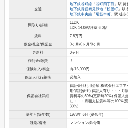
地下鉄谷町線
「
谷町四丁目
」駅 徒
交通
地下鉄長堀鶴見緑地
「
松屋町
」駅 
地下鉄中央線
「
堺筋本町
」駅 徒歩
1LDK
間取り/詳細
LDK 14.0帖
/
洋室 6.0帖
賃料
7.8万円
敷金/礼金/保証金
0ヶ月/0ヶ月/0ヶ月
更新料
0ヶ月
権利金/雑費
-/-
保険加入/料金
有/16,000円
保証人代行義務
必加入
保証会社利用必須 株式会社エフア
用保証(借主) 保証人有り・・・月
保証会社詳細
賃料等の50%(更新時20%) 保証人
し・・・月額支払賃料等の100%(
30%)
築年月(築年数)
1978年 6月 (築48年)
種別/構造
マンション/鉄骨造