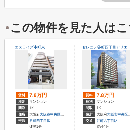
この物件を見た人はこ
エスライズ本町東
セレニテ谷町四丁目アリエ
7.8万円
7.8万円
賃料
賃料
種別
マンション
種別
マンション
間取
1K
間取
1K
住所
大阪府
大阪市中央区
常盤町
１丁目
住所
大阪府
大阪市中央区
交通
谷町四丁目駅
交通
谷町六丁目駅
徒歩1分
徒歩4分