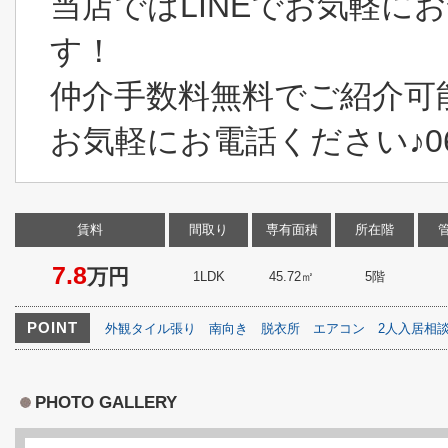
当店ではLINEでお気軽に
す！
仲介手数料無料でご紹介可
お気軽にお電話ください♪06-6
賃料
間取り
専有面積
所在階
7.8
万円
1LDK
45.72㎡
5階
POINT
外観タイル張り
南向き
脱衣所
エアコン
2人入居相
PHOTO GALLERY