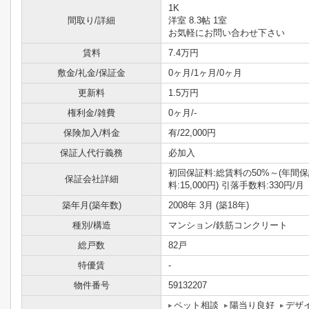
1K
間取り/詳細
洋室 8.3帖 1室
お気軽にお問い合わせ下さい
賃料
7.4万円
敷金/礼金/保証金
0ヶ月/1ヶ月/0ヶ月
更新料
1.5万円
権利金/雑費
0ヶ月/-
保険加入/料金
有/22,000円
保証人代行義務
必加入
初回保証料:総賃料の50%～(年間
保証会社詳細
料:15,000円) 引落手数料:330円/月
築年月(築年数)
2008年 3月 (築18年)
種別/構造
マンション/鉄筋コンクリート
総戸数
82戸
特優賃
-
物件番号
59132207
ペット相談
陽当り良好
デザ