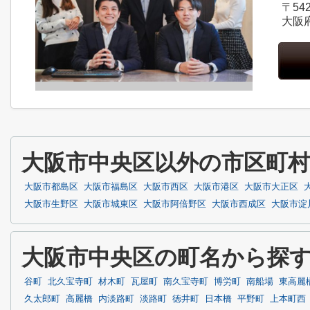
〒542
大阪
大阪市中央区以外の市区町
大阪市都島区
大阪市福島区
大阪市西区
大阪市港区
大阪市大正区
大阪市生野区
大阪市城東区
大阪市阿倍野区
大阪市西成区
大阪市淀
大阪市中央区の町名から探
谷町
北久宝寺町
材木町
瓦屋町
南久宝寺町
博労町
南船場
東高麗
久太郎町
高麗橋
内淡路町
淡路町
徳井町
日本橋
平野町
上本町西