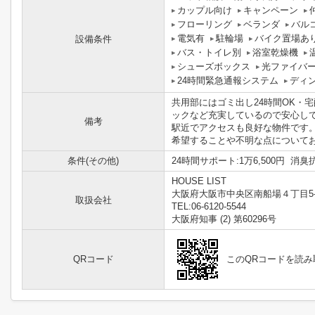
カップル向け
キャンペーン
フローリング
ベランダ
バル
電気有
駐輪場
バイク置場あ
設備条件
バス・トイレ別
浴室乾燥機
シューズボックス
光ファイバ
24時間緊急通報システム
ディ
共用部にはゴミ出し24時間OK・
ックなど充実しているので安心し
備考
駅近でアクセスも良好な物件です
希望することや不明な点についてお伺
条件(その他)
24時間サポート:1万6,500円 消臭
HOUSE LIST
大阪府大阪市中央区南船場４丁目5-
取扱会社
TEL:06-6120-5544
大阪府知事 (2) 第60296号
QRコード
このQRコードを読