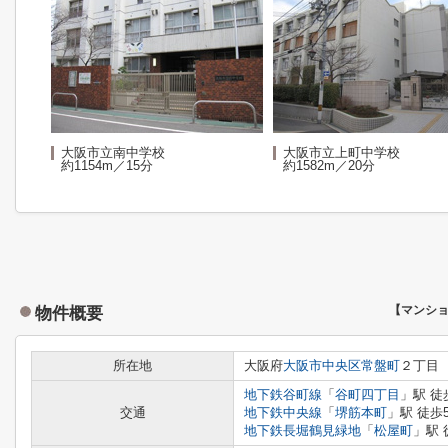
大阪市立南中学校
大阪市立上町中学校
約1154m／15分
約1582m／20分
物件概要
【マンシ
所在地
大阪府
大阪市中央区
常盤町
２丁目
地下鉄谷町線
「
谷町四丁目
」駅 徒
交通
地下鉄中央線
「
堺筋本町
」駅 徒歩
地下鉄長堀鶴見緑地
「
松屋町
」駅 