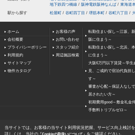
地下鉄四つ橋線
/
阪神電鉄阪神なんば
/
東海道
駅から探す
松屋町
/
谷町四丁目
/
堺筋本町
/
谷町六丁目
/
ホーム
お客様の声
転勤住まい探し～江坂、
会社概要
お問い合わせ
阪に住まう～
プライバシーポリシー
スタッフ紹介
転勤住まい探し～北浜、
利用規約
周辺施設検索
に住まう～
サイトマップ
大阪6万円以下賃貸～学生
物件カタログ
見、ご成約で宿泊代負担
す～
審査が心配～保証人なし
居されたい方～
初期費用good～敷金礼金
手数料トリプルゼロ～
当サイトでは、お客様の当サイト利用状況把握、サービス向上検討を目
詳しくは、当社の
をご確認ください。
「Cookieの取扱いについて」