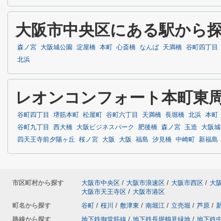
大阪市中央区にある駅から
森ノ宮
大阪城公園
淀屋橋
本町
心斎橋
なんば
天満橋
谷町四丁目
北浜
レオンコンフォート本町東
谷町四丁目
堺筋本町
松屋町
谷町六丁目
天満橋
長堀橋
北浜
本町
谷町九丁目
西大橋
大阪ビジネスパーク
肥後橋
森ノ宮
玉造
大阪城
四天王寺前夕陽ヶ丘
桜ノ宮
大阪
大阪
福島
汐見橋
中崎町
新福島
市区町村から探す
大阪市中央区
/
大阪市浪速区
/
大阪市西区
/
大
大阪市天王寺区
/
大阪市港区
町名から探す
谷町
/
桜川
/
敷津東
/
南堀江
/
立売堀
/
芦原
/
路線から探す
地下鉄御堂筋線
/
地下鉄長堀鶴見緑地
/
地下鉄