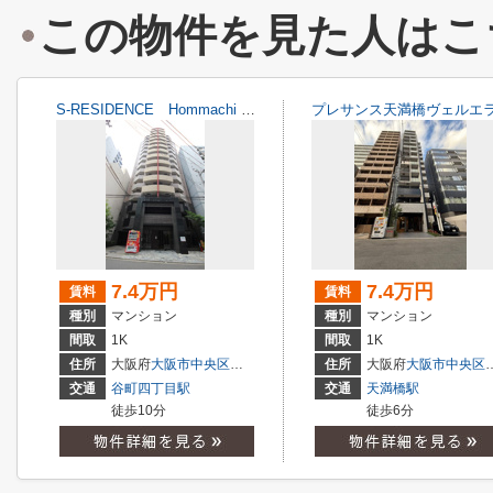
この物件を見た人はこ
S-RESIDENCE Hommachi Marks
プレサンス天満橋ヴェルエ
7.4万円
7.4万円
賃料
賃料
種別
マンション
種別
マンション
間取
1K
間取
1K
住所
大阪府
大阪市中央区
徳井町
２丁目
住所
大阪府
大阪市中央区
交通
谷町四丁目駅
交通
天満橋駅
徒歩10分
徒歩6分