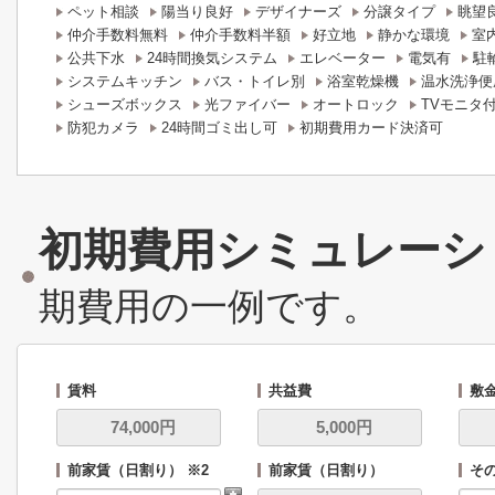
ペット相談
陽当り良好
デザイナーズ
分譲タイプ
眺望
仲介手数料無料
仲介手数料半額
好立地
静かな環境
室
公共下水
24時間換気システム
エレベーター
電気有
駐
システムキッチン
バス・トイレ別
浴室乾燥機
温水洗浄便
シューズボックス
光ファイバー
オートロック
TVモニタ
防犯カメラ
24時間ゴミ出し可
初期費用カード決済可
初期費用シミュレーシ
期費用の一例です。
賃料
共益費
敷
前家賃（日割り） ※2
前家賃（日割り）
その