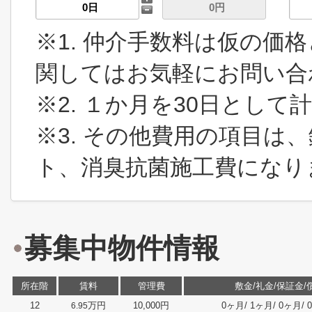
※1. 仲介手数料は仮の価
関してはお気軽にお問い合
※2. １か月を30日とし
※3. その他費用の項目は
ト、消臭抗菌施工費になり
募集中物件情報
所在階
賃料
管理費
敷金/礼金/保証金/
12
万円
10,000円
0ヶ月/ 1ヶ月/ 0ヶ月/ 
6.95