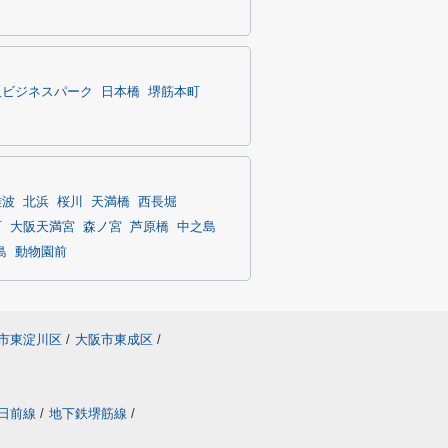
阪ビジネスパーク
日本橋
堺筋本町
難波
北浜
桜川
天満橋
西長堀
町
大阪天満宮
森ノ宮
芦原橋
中之島
島
動物園前
市東淀川区
/
大阪市東成区
/
日前線
/
地下鉄堺筋線
/