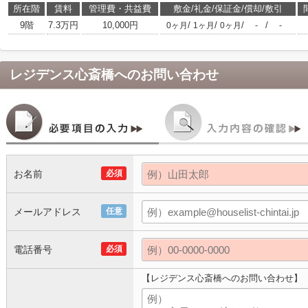
所在階
賃料
管理費・共益費
敷金/礼金/保証金/償却/敷引
9階
7.3万円
10,000円
/
/
/
/
0ヶ月
1ヶ月
0ヶ月
-
-
レジデンス心斎橋
へのお問い合わせ
お名前
必須
メールアドレス
任意
電話番号
必須
【レジデンス心斎橋へのお問い合わせ】