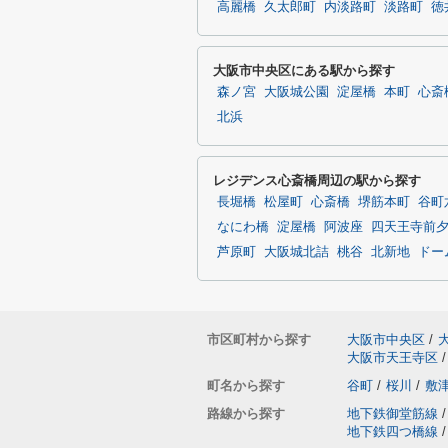
高麗橋
久太郎町
内淡路町
淡路町
徳
大阪市中央区にある駅から探す
森ノ宮
大阪城公園
淀屋橋
本町
心斎
北浜
レジデンス心斎橋周辺の駅から探す
長堀橋
松屋町
心斎橋
堺筋本町
谷町
なにわ橋
淀屋橋
阿波座
四天王寺前
芦原町
大阪城北詰
桃谷
北新地
ドー
市区町村から探す
大阪市中央区
/
大阪市天王寺区
/
町名から探す
谷町
/
桜川
/
敷
路線から探す
地下鉄御堂筋線
/
地下鉄四つ橋線
/