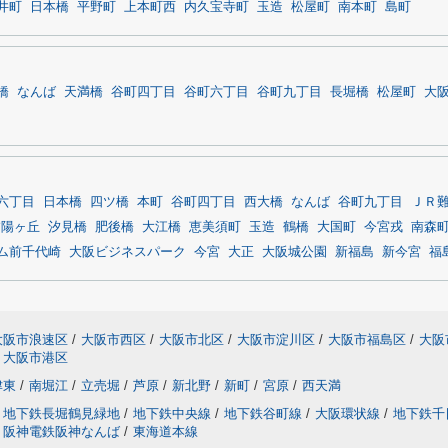
井町
日本橋
平野町
上本町西
内久宝寺町
玉造
松屋町
南本町
島町
橋
なんば
天満橋
谷町四丁目
谷町六丁目
谷町九丁目
長堀橋
松屋町
大
六丁目
日本橋
四ツ橋
本町
谷町四丁目
西大橋
なんば
谷町九丁目
ＪＲ
夕陽ヶ丘
汐見橋
肥後橋
大江橋
恵美須町
玉造
鶴橋
大国町
今宮戎
南森
ム前千代崎
大阪ビジネスパーク
今宮
大正
大阪城公園
新福島
新今宮
福
大阪市浪速区
/
大阪市西区
/
大阪市北区
/
大阪市淀川区
/
大阪市福島区
/
大阪
大阪市港区
津東
/
南堀江
/
立売堀
/
芦原
/
新北野
/
新町
/
宮原
/
西天満
地下鉄長堀鶴見緑地
/
地下鉄中央線
/
地下鉄谷町線
/
大阪環状線
/
地下鉄千
阪神電鉄阪神なんば
/
東海道本線