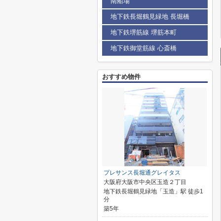
南船場
地下鉄長堀鶴見緑地 長堀橋
地下鉄堺筋線 堺筋本町
地下鉄御堂筋線 心斎橋
おすすめ物件
プレサンス長堀通グレイタス
大阪府大阪市中央区玉造２丁目
地下鉄長堀鶴見緑地「玉造」駅 徒歩1
分
築5年