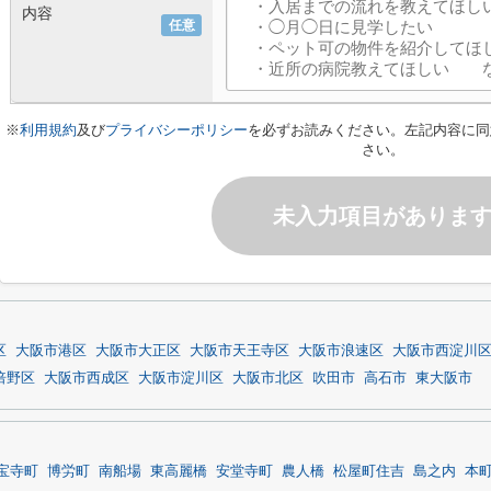
内容
任意
※
利用規約
及び
プライバシーポリシー
を必ずお読みください。左記内容に同
さい。
未入力項目がありま
区
大阪市港区
大阪市大正区
大阪市天王寺区
大阪市浪速区
大阪市西淀川
倍野区
大阪市西成区
大阪市淀川区
大阪市北区
吹田市
高石市
東大阪市
宝寺町
博労町
南船場
東高麗橋
安堂寺町
農人橋
松屋町住吉
島之内
本