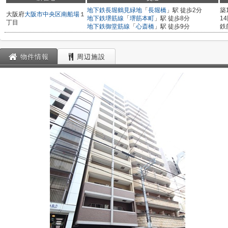
地下鉄長堀鶴見緑地
「
長堀橋
」駅 徒歩2分
築
大阪府
大阪市中央区
南船場
１
地下鉄堺筋線
「
堺筋本町
」駅 徒歩8分
1
丁目
地下鉄御堂筋線
「
心斎橋
」駅 徒歩9分
鉄
物件情報
周辺施設