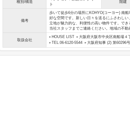
種別/構造
階建
ト
歩いて徒歩6分の場所にKOHYO(コーヨー) 
好な空間です。新しい日々を送るにふさわしい
備考
立地が魅力的な、利便性の高い物件です。でき
当社スタッフまでご連絡ください。地域の不動産情
HOUSE LIST
大阪府大阪市中央区南船場４丁目
取扱会社
TEL:06-6120-5544
大阪府知事 (2) 第60296