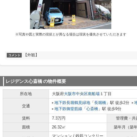
※写真や図と実際の現状とが異なる場合は現状を優先させていただきます
【外観】
コメント
レジデンス心斎橋
の物件概要
所在地
大阪府
大阪市中央区
南船場
１丁目
地下鉄長堀鶴見緑地
「
長堀橋
」駅 徒歩2分
交通
地下鉄御堂筋線
「
心斎橋
」駅 徒歩9分
賃料
7.3万円
管理費・共
面積
26.32㎡
築年月（築
マンション / 鉄筋コンクリー