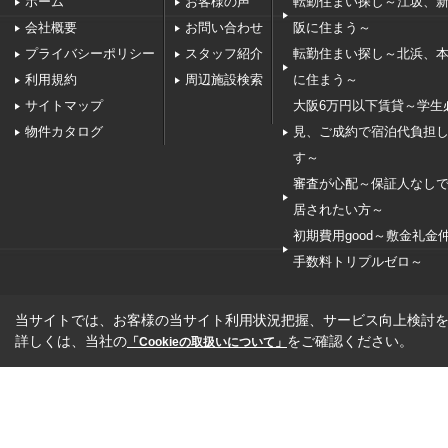
ホーム
お客様の声
転勤住まい探し～江坂、
会社概要
お問い合わせ
阪に住まう～
プライバシーポリシー
スタッフ紹介
転勤住まい探し～北浜、
利用規約
周辺施設検索
に住まう～
サイトマップ
大阪6万円以下賃貸～学生
物件カタログ
見、ご成約で宿泊代負担
す～
審査が心配～保証人なし
居されたい方～
初期費用good～敷金礼金
手数料トリプルゼロ～
当サイトでは、お客様の当サイト利用状況把握、サービス向上検討を目
詳しくは、当社の
をご確認ください。
「Cookieの取扱いについて」