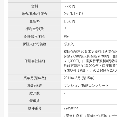
賃料
6.2万円
敷金/礼金/保証金
0ヶ月/1ヶ月/-
更新料
1.5万円
権利金/雑費
-/-
保険加入/料金
有/-
保証人代行義務
必加入
初回保証料50％①更新料は火災保
月額2,090円(火災保険￥790円・
保証会社詳細
￥1,300円）口座振替手数料0円②
約は更新料￥13,000/年・口座振
￥300円（税別）、火災保険￥20,00
築年月(築年数)
2011年 3月 (築15年)
種別/構造
マンション/鉄筋コンクリート
総戸数
-
特優賃
-
物件番号
72450444
陽当り良好
閑静な住宅地
デ