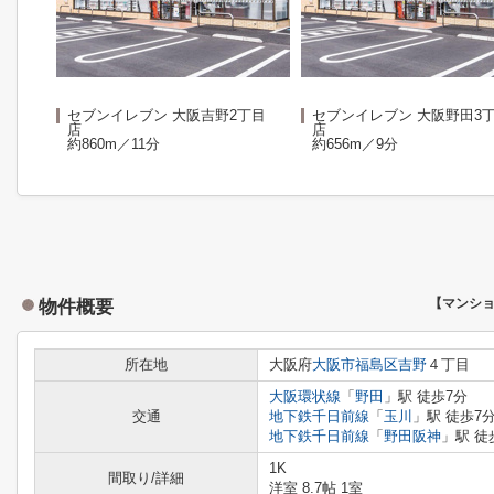
セブンイレブン 大阪吉野2丁目
セブンイレブン 大阪野田3
店
店
約860m／11分
約656m／9分
物件概要
【マンシ
所在地
大阪府
大阪市福島区
吉野
４丁目
大阪環状線
「
野田
」駅 徒歩7分
交通
地下鉄千日前線
「
玉川
」駅 徒歩7
地下鉄千日前線
「
野田阪神
」駅 徒
1K
間取り/詳細
洋室 8.7帖 1室