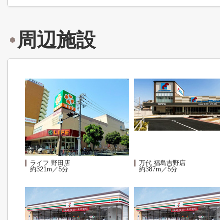
周辺施設
ライフ 野田店
万代 福島吉野店
約321m／5分
約387m／5分