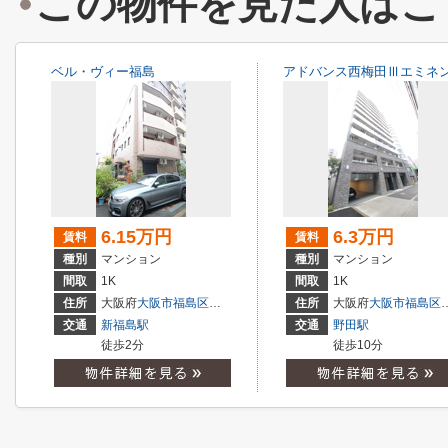
この物件を見た人はこ
ベル・ヴィー福島
アドバンス西梅田Ⅲエミネ
6.15万円
6.3万円
賃料
賃料
種別
マンション
種別
マンション
間取
1K
間取
1K
住所
大阪府
大阪市福島区
福島
３丁目
住所
大阪府
大阪市福島区
交通
新福島駅
交通
野田駅
徒歩2分
徒歩10分