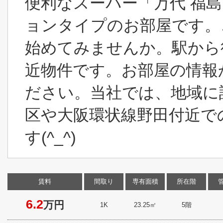
便利なスーパー「万代 福島
ョンタイプのお部屋です。
始めてみませんか。駅から
近物件です。お部屋の情報
ださい。当社では、地域に
区や大阪環状線野田付近で
す(^_^)
賃料
間取り
専有面積
所在階
6.2
万円
1K
23.25㎡
5階