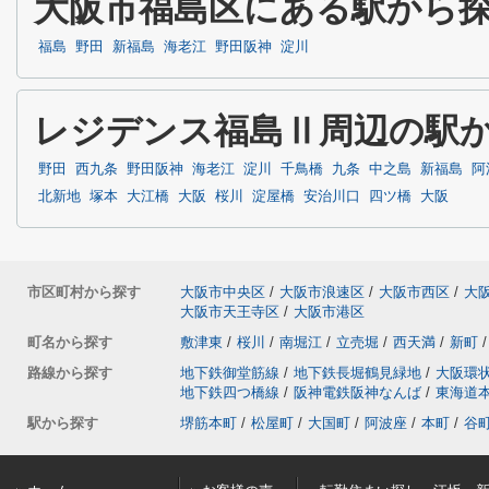
大阪市福島区にある駅から
福島
野田
新福島
海老江
野田阪神
淀川
レジデンス福島Ⅱ周辺の駅
野田
西九条
野田阪神
海老江
淀川
千鳥橋
九条
中之島
新福島
阿
北新地
塚本
大江橋
大阪
桜川
淀屋橋
安治川口
四ツ橋
大阪
市区町村から探す
大阪市中央区
/
大阪市浪速区
/
大阪市西区
/
大
大阪市天王寺区
/
大阪市港区
町名から探す
敷津東
/
桜川
/
南堀江
/
立売堀
/
西天満
/
新町
/
路線から探す
地下鉄御堂筋線
/
地下鉄長堀鶴見緑地
/
大阪環
地下鉄四つ橋線
/
阪神電鉄阪神なんば
/
東海道
駅から探す
堺筋本町
/
松屋町
/
大国町
/
阿波座
/
本町
/
谷