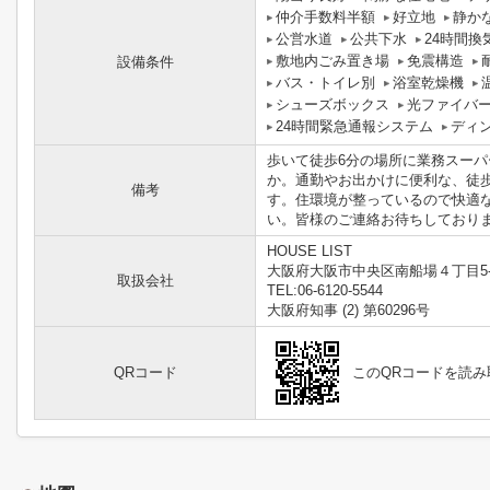
仲介手数料半額
好立地
静か
公営水道
公共下水
24時間換
敷地内ごみ置き場
免震構造
設備条件
バス・トイレ別
浴室乾燥機
シューズボックス
光ファイバ
24時間緊急通報システム
ディ
歩いて徒歩6分の場所に業務スーパ
か。通勤やお出かけに便利な、徒
備考
す。住環境が整っているので快適
い。皆様のご連絡お待ちしております
HOUSE LIST
大阪府大阪市中央区南船場４丁目5-
取扱会社
TEL:06-6120-5544
大阪府知事 (2) 第60296号
QRコード
このQRコードを読