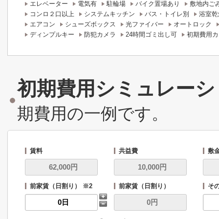
エレベーター
電気有
駐輪場
バイク置場あり
敷地内ご
コンロ２口以上
システムキッチン
バス・トイレ別
浴室乾
エアコン
シューズボックス
光ファイバー
オートロック
ディンプルキー
防犯カメラ
24時間ゴミ出し可
初期費用カ
初期費用シミュレーシ
期費用の一例です。
賃料
共益費
敷
前家賃（日割り） ※2
前家賃（日割り）
そ