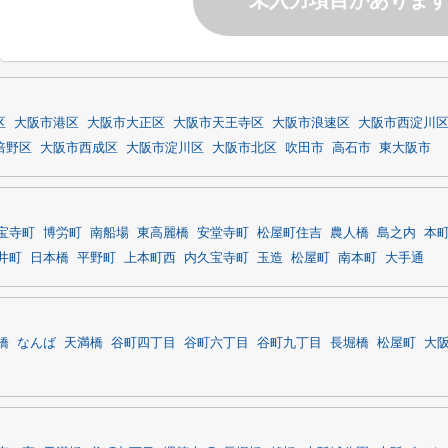
未入力項目がありま
区
大阪市港区
大阪市大正区
大阪市天王寺区
大阪市浪速区
大阪市西淀川
倍野区
大阪市西成区
大阪市淀川区
大阪市北区
吹田市
高石市
東大阪市
宝寺町
博労町
南船場
東高麗橋
安堂寺町
松屋町住吉
農人橋
島之内
本
井町
日本橋
平野町
上本町西
内久宝寺町
玉造
松屋町
南本町
大手通
橋
なんば
天満橋
谷町四丁目
谷町六丁目
谷町九丁目
長堀橋
松屋町
大