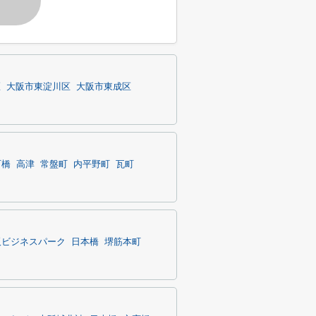
す
区
大阪市東淀川区
大阪市東成区
町橋
高津
常盤町
内平野町
瓦町
阪ビジネスパーク
日本橋
堺筋本町