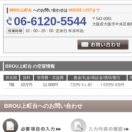
BROU上町台
へのお問い合わせは
HOUSE LISTまで
06-6120-5544
〒542-0081
大阪府大阪市中央区南船
10：00～20：00 定休日:年末年始
BROU上町台
の空室情報
所在階
賃料
管理費・共益費
敷金/礼金/保証金/償却/敷引
7階
10万円
12,000円
/
/
/
/
7万円
2ヶ月
-
0万円
0万円
BROU上町台
へのお問い合わせ