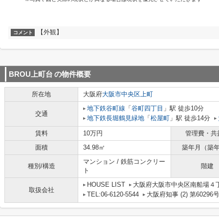
【外観】
コメント
BROU上町台
の物件概要
所在地
大阪府
大阪市中央区
上町
地下鉄谷町線
「
谷町四丁目
」駅 徒歩10分
交通
地下鉄長堀鶴見緑地
「
松屋町
」駅 徒歩14分
賃料
10万円
管理費・共
面積
34.98㎡
築年月（築
マンション / 鉄筋コンクリー
種別/構造
階建
ト
HOUSE LIST
大阪府大阪市中央区南船場４丁目
取扱会社
TEL:06-6120-5544
大阪府知事 (2) 第60296