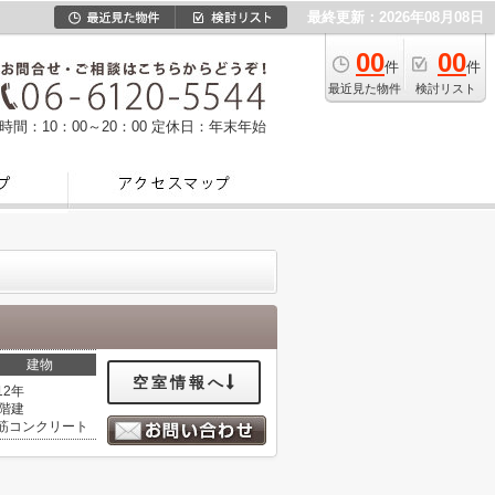
最終更新：2026年08月08日
00
00
件
件
最近見た物件
検討リスト
時間：10：00～20：00
定休日：年末年始
建物
空室情報へ
12年
3階建
筋コンクリート