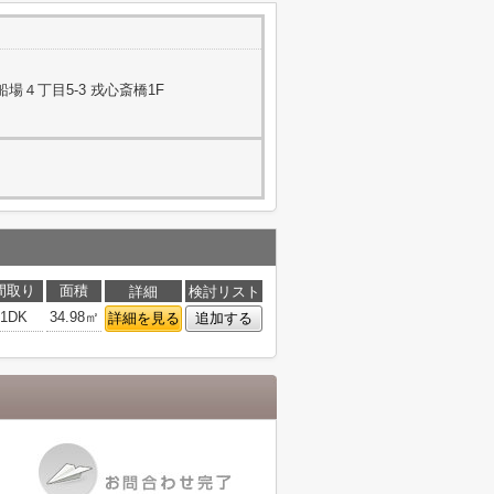
場４丁目5-3 戎心斎橋1F
間取り
面積
詳細
検討リスト
1DK
34.98㎡
詳細を見る
追加する