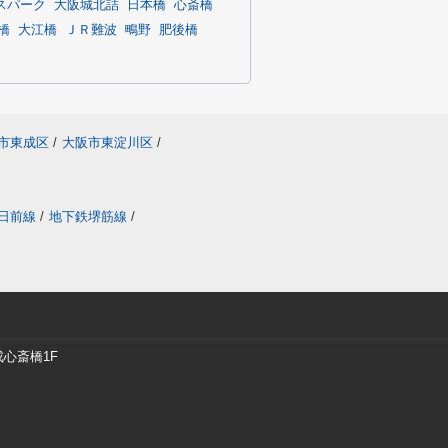
スパーク
大阪城北詰
日本橋
心斎橋
橋
大江橋
ＪＲ難波
鴫野
肥後橋
市東成区
/
大阪市東淀川区
/
日前線
/
地下鉄堺筋線
/
戎心斎橋1F