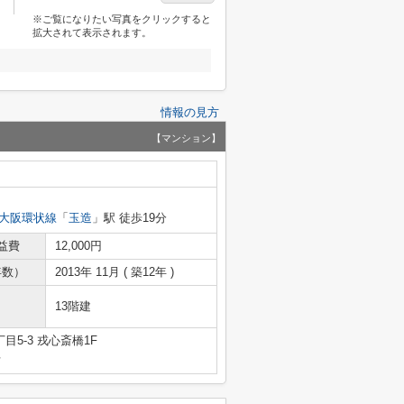
※ご覧になりたい写真をクリックすると
拡大されて表示されます。
情報の見方
【マンション】
大阪環状線
「
玉造
」駅 徒歩19分
益費
12,000円
年数）
2013年 11月 ( 築12年 )
13階建
5-3 戎心斎橋1F
号