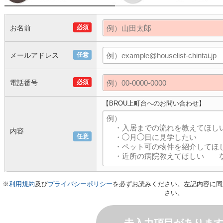
お名前
必須
メールアドレス
任意
電話番号
必須
【BROU上町台へのお問い合わせ】
内容
任意
※
利用規約
及び
プライバシーポリシー
を必ずお読みください。左記内容に同
さい。