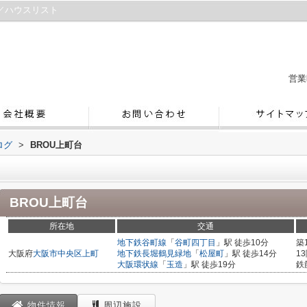
／ハウスリスト
営業
ログ
>
BROU上町台
BROU上町台
所在地
交通
地下鉄谷町線
「
谷町四丁目
」駅 徒歩10分
築
大阪府
大阪市中央区
上町
地下鉄長堀鶴見緑地
「
松屋町
」駅 徒歩14分
1
大阪環状線
「
玉造
」駅 徒歩19分
鉄
物件情報
周辺施設