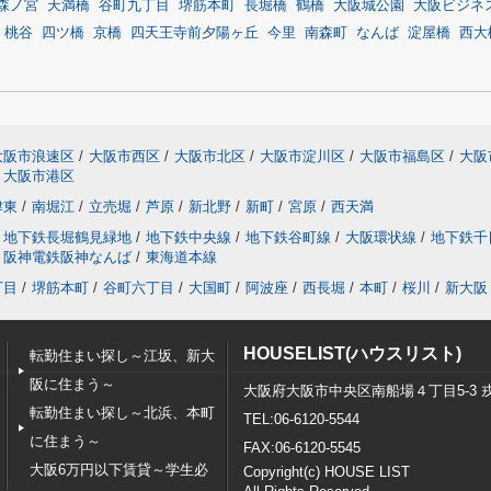
森ノ宮
天満橋
谷町九丁目
堺筋本町
長堀橋
鶴橋
大阪城公園
大阪ビジネ
桃谷
四ツ橋
京橋
四天王寺前夕陽ヶ丘
今里
南森町
なんば
淀屋橋
西大
大阪市浪速区
/
大阪市西区
/
大阪市北区
/
大阪市淀川区
/
大阪市福島区
/
大阪
大阪市港区
津東
/
南堀江
/
立売堀
/
芦原
/
新北野
/
新町
/
宮原
/
西天満
地下鉄長堀鶴見緑地
/
地下鉄中央線
/
地下鉄谷町線
/
大阪環状線
/
地下鉄千
阪神電鉄阪神なんば
/
東海道本線
丁目
/
堺筋本町
/
谷町六丁目
/
大国町
/
阿波座
/
西長堀
/
本町
/
桜川
/
新大阪
HOUSELIST(ハウスリスト)
転勤住まい探し～江坂、新大
阪に住まう～
大阪府大阪市中央区南船場４丁目5-3 
転勤住まい探し～北浜、本町
TEL:06-6120-5544
に住まう～
FAX:06-6120-5545
大阪6万円以下賃貸～学生必
Copyright(c) HOUSE LIST