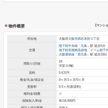
物件概要
【マンシ
所在地
大阪府
大阪市西区
本田
３丁目
地下鉄中央線
「
九条
」駅 徒歩5分
交通
地下鉄長堀鶴見緑地
「
ドーム前千
大阪環状線
「
西九条
」駅 徒歩19分
1K
間取り/詳細
洋室 6.8帖
賃料
5.6万円
敷金/礼金/保証金
0ヶ月/1ヶ月/0ヶ月
更新料
0.5ヶ月(新賃料)
権利金/雑費
-/-
保険加入/料金
有/18,000円
保証人代行義務
必加入