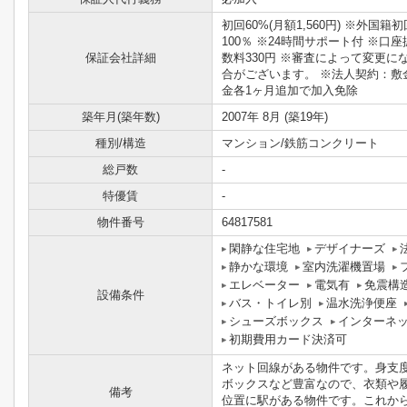
初回60%(月額1,560円) ※外国籍初
100％ ※24時間サポート付 ※口
保証会社詳細
数料330円 ※審査によって変更に
合がございます。 ※法人契約：敷
金各1ヶ月追加で加入免除
築年月(築年数)
2007年 8月 (築19年)
種別/構造
マンション/鉄筋コンクリート
総戸数
-
特優賃
-
物件番号
64817581
閑静な住宅地
デザイナーズ
静かな環境
室内洗濯機置場
エレベーター
電気有
免震構
設備条件
バス・トイレ別
温水洗浄便座
シューズボックス
インターネ
初期費用カード決済可
ネット回線がある物件です。身支
ボックスなど豊富なので、衣類や
備考
位置に駅がある物件です。これか