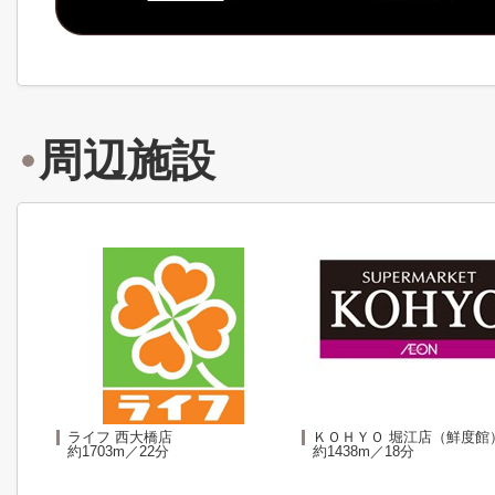
周辺施設
ライフ 西大橋店
ＫＯＨＹＯ 堀江店（鮮度館
約1703m／22分
約1438m／18分