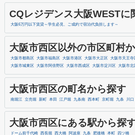
CQレジデンス大阪WEST
大阪6万円以下賃貸～学生必見、ご成約で宿泊代負担します～
大阪市西区以外の市区町村
大阪市都島区
大阪市福島区
大阪市港区
大阪市大正区
大阪市天王寺
大阪市城東区
大阪市阿倍野区
大阪市西成区
大阪市淀川区
大阪市北
大阪市西区の町名から探す
南堀江
立売堀
新町
本田
江戸堀
九条南
西本町
京町堀
九条
川口
大阪市西区にある駅から探
ドーム前千代崎
西長堀
西大橋
阿波座
九条
肥後橋
本町
四ツ橋