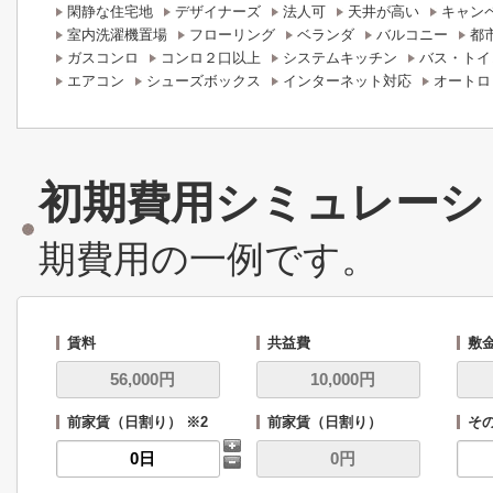
閑静な住宅地
デザイナーズ
法人可
天井が高い
キャン
室内洗濯機置場
フローリング
ベランダ
バルコニー
都
ガスコンロ
コンロ２口以上
システムキッチン
バス・トイ
エアコン
シューズボックス
インターネット対応
オートロ
初期費用シミュレーシ
期費用の一例です。
賃料
共益費
敷
前家賃（日割り） ※2
前家賃（日割り）
その