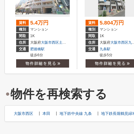
5.4万円
5.804万円
賃料
賃料
種別
マンション
種別
マンション
間取
1K
間取
1K
住所
大阪府
大阪市西区
土佐堀
１丁目
住所
大阪府
大阪市西区
九条南
交通
肥後橋駅
交通
九条駅
徒歩6分
徒歩5分
物件を再検索する
大阪市西区
本田
地下鉄中央線 九条
地下鉄長堀鶴見緑