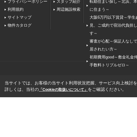
プライバシーポリシー
スタッフ紹介
転勤住まい探し～北浜、
利用規約
周辺施設検索
に住まう～
サイトマップ
大阪6万円以下賃貸～学生
物件カタログ
見、ご成約で宿泊代負担
す～
審査が心配～保証人なし
居されたい方～
初期費用good～敷金礼金
手数料トリプルゼロ～
当サイトでは、お客様の当サイト利用状況把握、サービス向上検討を目
詳しくは、当社の
をご確認ください。
「Cookieの取扱いについて」