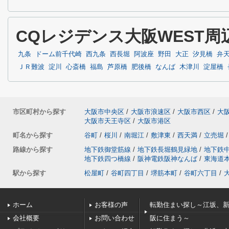
CQレジデンス大阪WEST
九条
ドーム前千代崎
西九条
西長堀
阿波座
野田
大正
汐見橋
弁
ＪＲ難波
淀川
心斎橋
福島
芦原橋
肥後橋
なんば
木津川
淀屋橋
市区町村から探す
大阪市中央区
/
大阪市浪速区
/
大阪市西区
/
大
大阪市天王寺区
/
大阪市港区
町名から探す
谷町
/
桜川
/
南堀江
/
敷津東
/
西天満
/
立売堀
/
路線から探す
地下鉄御堂筋線
/
地下鉄長堀鶴見緑地
/
地下鉄
地下鉄四つ橋線
/
阪神電鉄阪神なんば
/
東海道
駅から探す
松屋町
/
谷町四丁目
/
堺筋本町
/
谷町六丁目
/
ホーム
お客様の声
転勤住まい探し～江坂、
会社概要
お問い合わせ
阪に住まう～