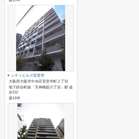
築13年
シティヒルズ安堂寺
大阪府大阪市中央区安堂寺町２丁目
地下鉄谷町線「天神橋筋六丁目」駅 徒
歩3分
築18年