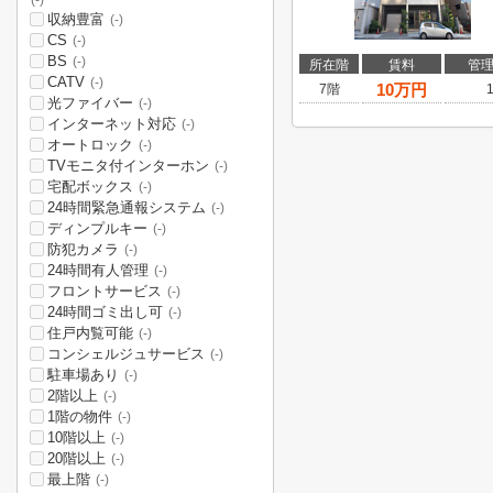
(-)
収納豊富
(-)
CS
(-)
BS
(-)
所在階
賃料
管
CATV
(-)
10
万円
7階
光ファイバー
(-)
インターネット対応
(-)
オートロック
(-)
TVモニタ付インターホン
(-)
宅配ボックス
(-)
24時間緊急通報システム
(-)
ディンプルキー
(-)
防犯カメラ
(-)
24時間有人管理
(-)
フロントサービス
(-)
24時間ゴミ出し可
(-)
住戸内覧可能
(-)
コンシェルジュサービス
(-)
駐車場あり
(-)
2階以上
(-)
1階の物件
(-)
10階以上
(-)
20階以上
(-)
最上階
(-)