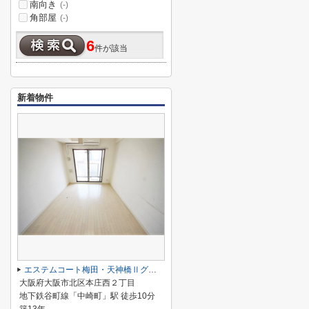
南向き
(-)
角部屋
(-)
6
件が該当
新着物件
エステムコート梅田・天神橋Ⅱグラシオ
大阪府大阪市北区本庄西２丁目
地下鉄谷町線「中崎町」駅 徒歩10分