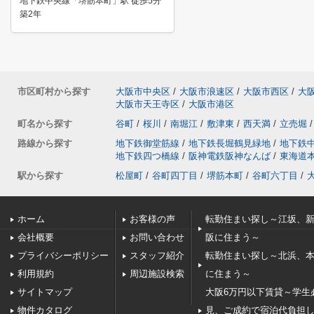
地下鉄中央線「堺筋本町」駅 徒歩5分
築2年
市区町村から探す
大阪市中央区
/
大阪市浪速区
/
大阪市西区
/
大
大阪市天王寺区
/
大阪市港区
町名から探す
谷町
/
桜川
/
南堀江
/
敷津東
/
西天満
/
立売堀
/
路線から探す
地下鉄御堂筋線
/
地下鉄長堀鶴見緑地
/
地下鉄
地下鉄四つ橋線
/
阪神電鉄阪神なんば
/
東海道
駅から探す
松屋町
/
谷町四丁目
/
堺筋本町
/
谷町六丁目
/
ホーム
お客様の声
転勤住まい探し～江坂、
会社概要
お問い合わせ
阪に住まう～
プライバシーポリシー
スタッフ紹介
転勤住まい探し～北浜、
利用規約
周辺施設検索
に住まう～
サイトマップ
大阪6万円以下賃貸～学生
物件カタログ
見、ご成約で宿泊代負担