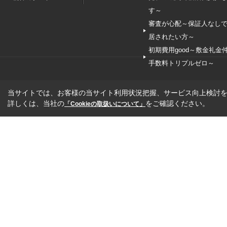
す～
審査が心配～保証人なし
居されたい方～
初期費用good～敷金礼金
手数料トリプルゼロ～
当サイトでは、お客様の当サイト利用状況把握、サービス向上検討を目
詳しくは、当社の
をご確認ください。
「Cookieの取扱いについて」