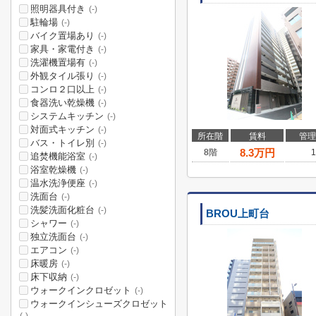
照明器具付き
(-)
駐輪場
(-)
バイク置場あり
(-)
家具・家電付き
(-)
洗濯機置場有
(-)
外観タイル張り
(-)
コンロ２口以上
(-)
食器洗い乾燥機
(-)
システムキッチン
(-)
対面式キッチン
(-)
所在階
賃料
管理
バス・トイレ別
(-)
8.3
万円
8階
1
追焚機能浴室
(-)
浴室乾燥機
(-)
温水洗浄便座
(-)
洗面台
(-)
洗髪洗面化粧台
(-)
BROU上町台
シャワー
(-)
独立洗面台
(-)
エアコン
(-)
床暖房
(-)
床下収納
(-)
ウォークインクロゼット
(-)
ウォークインシューズクロゼット