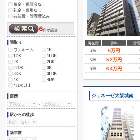
敷金・保証金なし
礼金・敷引なし
共益費・管理費込み
6
件が該当
間取り
所在階
賃料
管
ワンルーム
1K
6
万円
2階
1DK
1LDK
5.2
万円
8階
2K
2DK
2LDK
3K
6.4
万円
9階
3DK
3LDK
4K
4DK
4LDK以上
ジュネーゼ大阪城南
面積
～
駅からの徒歩
築年数