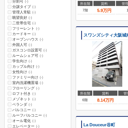
分割可
(-)
所在階
賃料
管
分譲タイプ
(-)
5.9
万円
7階
管理人常駐
(-)
眺望良好
(-)
二世帯住宅
(-)
フリーレント
(-)
カードキー
(-)
スワンズシティ大阪城
オープンハウス
(-)
外国人可
(-)
ガスコンロ設置可
(-)
ルームシェア可
(-)
学生向け
(-)
カップル向け
(-)
女性向け
(-)
ファミリー向け
(-)
室内洗濯機置場
(-)
フローリング
(-)
ロフト付き
所在階
賃料
管
(-)
メゾネット
(-)
8.14
万円
6階
ベランダ
(-)
バルコニー
(-)
ルーフバルコニー
(-)
オール電化
(-)
La Douceur谷町
エレベーター
(-)