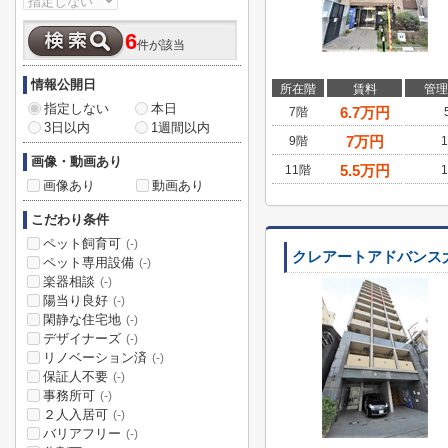
6
件が該当
情報公開日
所在階
賃料
管理
指定しない
本日
6.7
万円
7階
3日以内
1週間以内
7
万円
9階
1
画像・動画あり
5.5
万円
11階
1
画像あり
動画あり
こだわり条件
ペット飼育可
(-)
クレアートアドバンス
ペット専用設備
(-)
楽器相談
(-)
陽当り良好
(-)
閑静な住宅地
(-)
デザイナーズ
(-)
リノベーション済
(-)
保証人不要
(-)
事務所可
(-)
２人入居可
(-)
バリアフリー
(-)