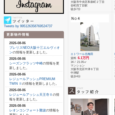
大阪市中央区和泉町２丁目
谷町四丁目駅
徒歩7分
Tweets by 995126358769524737
更新物件情報
2026-08-06
プレリスNEO大阪十三エルヴィオ
ン
の情報を更新しました。
エトワール北梅田
6.1万円
賃料
2026-08-06
1K / 21.05㎡
シーズンフラッツ中崎
の情報を更
マンション
新しました。
大阪市北区中津６丁目
中津駅
2026-08-06
徒歩4分
レジュールアッシュPREMIUM
TWIN Ⅱ
の情報を更新しました。
2026-08-06
レジュールアッシュ天王寺Ⅱ
の情
報を更新しました。
2026-08-06
レオンコンフォート難波
の情報を
更新しました。