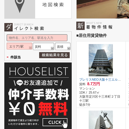
■居住用賃貸物件
エリア| 駅
賃料
面積
-
件該当
プレリスNEO大阪十三エルヴィオン
8.7万円
賃料
マンション
1DK / 25.67㎡
大阪市淀川区十三本町２丁目
十三駅
徒歩7分