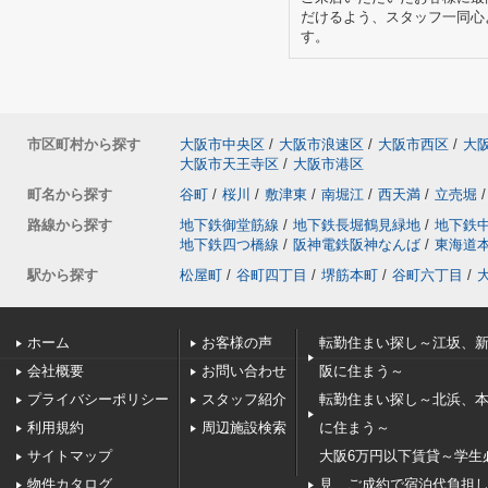
だけるよう、スタッフ一同心
す。
市区町村から探す
大阪市中央区
/
大阪市浪速区
/
大阪市西区
/
大
大阪市天王寺区
/
大阪市港区
町名から探す
谷町
/
桜川
/
敷津東
/
南堀江
/
西天満
/
立売堀
/
路線から探す
地下鉄御堂筋線
/
地下鉄長堀鶴見緑地
/
地下鉄
地下鉄四つ橋線
/
阪神電鉄阪神なんば
/
東海道
駅から探す
松屋町
/
谷町四丁目
/
堺筋本町
/
谷町六丁目
/
ホーム
お客様の声
転勤住まい探し～江坂、
会社概要
お問い合わせ
阪に住まう～
プライバシーポリシー
スタッフ紹介
転勤住まい探し～北浜、
利用規約
周辺施設検索
に住まう～
サイトマップ
大阪6万円以下賃貸～学生
物件カタログ
見、ご成約で宿泊代負担