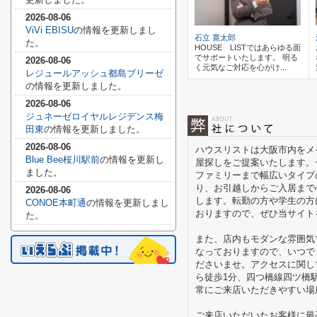
2026-08-06
ViVi EBISU
の情報を更新しまし
石立 寛太郎
た。
HOUSE LISTではあらゆる面
でサポートいたします。 明る
2026-08-06
く元気なご対応を心がけ...
レジュールアッシュ都島ブリーゼ
の情報を更新しました。
2026-08-06
ジュネーゼロイヤルレジデンス梅
田東
の情報を更新しました。
2026-08-06
ハウスリストは大阪市内をメ
Blue Bee桜川駅前
の情報を更新し
屋探しをご提案いたします。
ました。
ファミリーまで幅広いタイプ
り、お引越しからご入居まで
2026-08-06
します。転勤の方や学生の方
CONOE本町通
の情報を更新しまし
おりますので、ぜひ当サイト
た。
また、店内もモダンな雰囲気
なっておりますので、いつで
ださいませ。アクセスに関し
ら徒歩1分、四つ橋線四ツ橋
常にご来店いただきやすい場
ご来店いただいたお客様に最