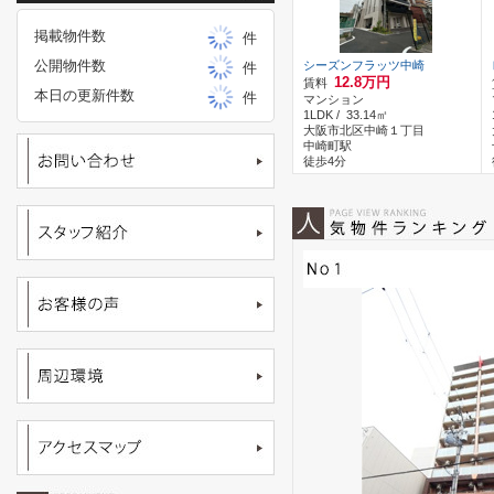
掲載物件数
件
公開物件数
シーズンフラッツ中崎
件
12.8万円
賃料
本日の更新件数
件
マンション
1LDK / 33.14㎡
大阪市北区中崎１丁目
中崎町駅
徒歩4分