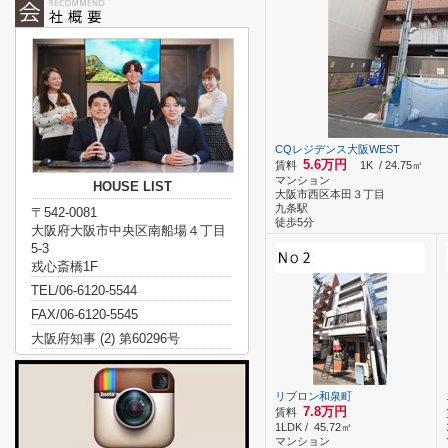
CQレジデンス大阪WEST
5.6万円
賃料
1K / 24.75㎡
マンション
HOUSE LIST
大阪市西区本田３丁目
九条駅
〒542-0081
徒歩5分
大阪府大阪市中央区南船場４丁目
5-3
戎心斎橋1F
TEL/06-6120-5544
FAX/06-6120-5545
大阪府知事 (2) 第60296号
リブロン和泉町
7.8万円
賃料
1LDK / 45.72㎡
マンション