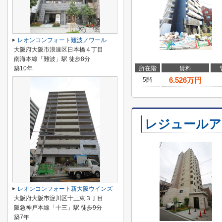
レオンコンフォート難波ノワール
大阪府大阪市浪速区日本橋４丁目
南海本線「難波」駅 徒歩8分
築10年
所在階
賃料
6.526
万円
5階
レジュールア
レオンコンフォート新大阪ウインズ
大阪府大阪市淀川区十三東３丁目
阪急神戸本線「十三」駅 徒歩9分
築7年