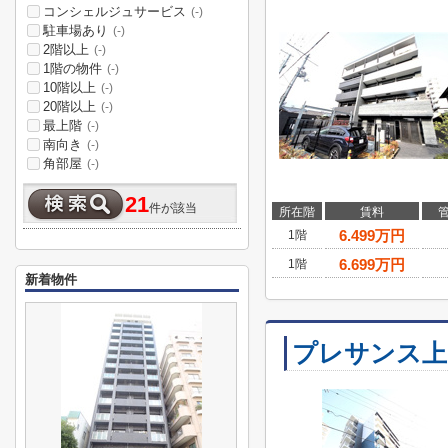
コンシェルジュサービス
(-)
駐車場あり
(-)
2階以上
(-)
1階の物件
(-)
10階以上
(-)
20階以上
(-)
最上階
(-)
南向き
(-)
角部屋
(-)
21
件が該当
所在階
賃料
6.499
万円
1階
6.699
万円
1階
新着物件
プレサンス上