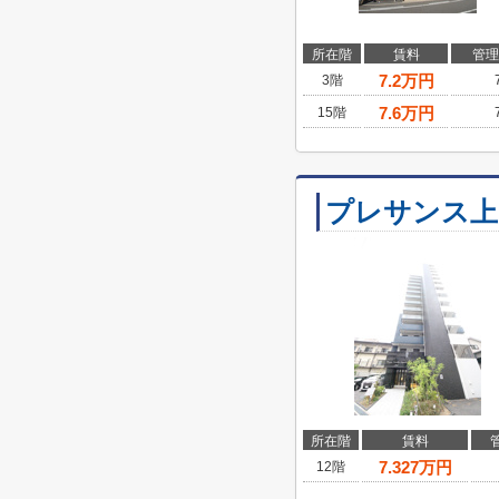
所在階
賃料
管理
7.2
万円
3階
7.6
万円
15階
プレサンス上
所在階
賃料
7.327
万円
12階