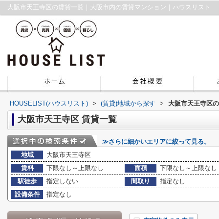
大阪市天王寺区の賃貸一覧｜大阪市内の賃貸マンション｜ハウスリスト
HOUSELIST(ハウスリスト)
>
(賃貸)地域から探す
>
大阪市天王寺区の
大阪市天王寺区 賃貸一覧
≫さらに細かいエリアに絞って見る。
地域
大阪市天王寺区
賃料
下限なし～上限なし
面積
下限なし～上限なし
駅徒歩
指定しない
間取り
指定なし
設備条件
指定なし