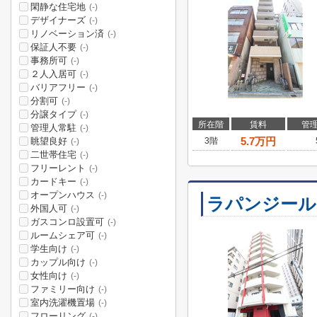
閑静な住宅地
(-)
デザイナーズ
(-)
リノベーション済
(-)
保証人不要
(-)
事務所可
(-)
２人入居可
(-)
バリアフリー
(-)
分割可
(-)
分譲タイプ
(-)
所在階
賃料
管
管理人常駐
(-)
5.7
万円
眺望良好
3階
(-)
二世帯住宅
(-)
フリーレント
(-)
カードキー
(-)
オープンハウス
(-)
ラパンジール
外国人可
(-)
ガスコンロ設置可
(-)
ルームシェア可
(-)
学生向け
(-)
カップル向け
(-)
女性向け
(-)
ファミリー向け
(-)
室内洗濯機置場
(-)
フローリング
(-)