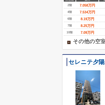
7.058
万円
2階
7.534
万円
4階
8.19
万円
6階
8.25
万円
7階
7.09
万円
10階
その他の空室
+
セレニテ夕陽