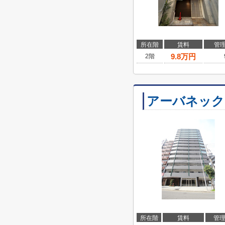
所在階
賃料
管
9.8
万円
2階
アーバネック
所在階
賃料
管