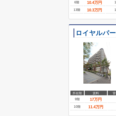
10.4
万円
6階
10.3
万円
13階
ロイヤルパー
所在階
賃料
管
17
万円
9階
11.4
万円
10階