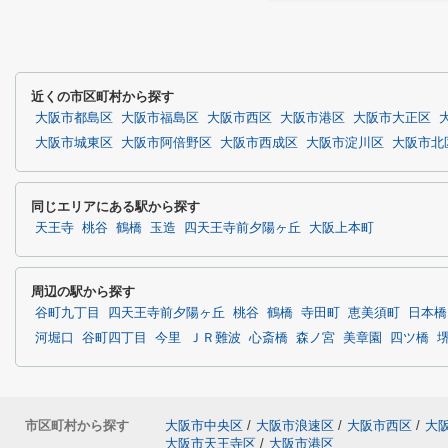
近くの市区町村から探す
大阪市都島区
大阪市福島区
大阪市西区
大阪市港区
大阪市大正区
大阪市城東区
大阪市阿倍野区
大阪市西成区
大阪市淀川区
大阪市北
同じエリアにある駅から探す
天王寺
桃谷
鶴橋
玉造
四天王寺前夕陽ヶ丘
大阪上本町
周辺の駅から探す
谷町九丁目
四天王寺前夕陽ヶ丘
桃谷
鶴橋
寺田町
恵美須町
日本橋
河堀口
谷町四丁目
今里
ＪＲ難波
心斎橋
森ノ宮
美章園
四ツ橋
市区町村から探す
大阪市中央区
/
大阪市浪速区
/
大阪市西区
/
大
大阪市天王寺区
/
大阪市港区