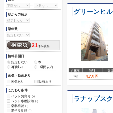
～
グリーンヒル
駅からの徒歩
築年数
21
件が該当
情報公開日
指定しない
本日
3日以内
1週間以内
所在階
賃料
管
画像・動画あり
4.7
万円
3階
画像あり
動画あり
こだわり条件
ペット飼育可
(-)
ラナップスク
ペット専用設備
(-)
楽器相談
(-)
陽当り良好
(-)