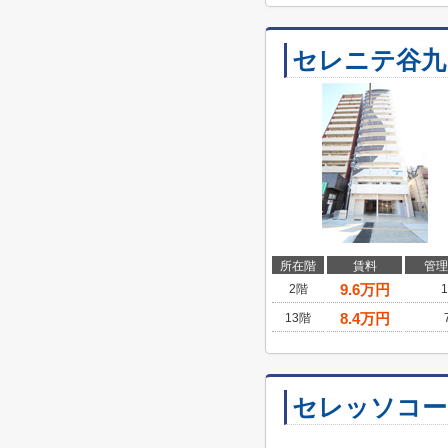
セレニテ谷九
所在階
賃料
管理
9.6
万円
2階
1
8.4
万円
13階
セレッソコー