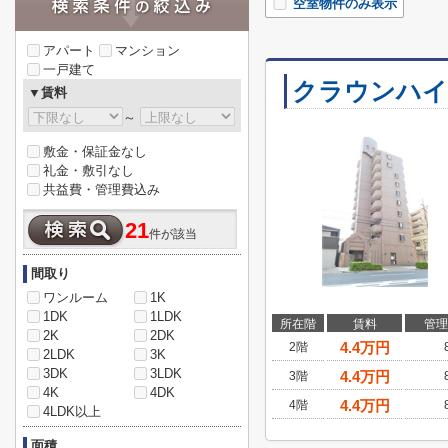
空室物件のみ表示
アパート
マンション
一戸建て
クラウンハイ
▼賃料
～
敷金・保証金なし
礼金・敷引なし
共益費・管理費込み
21
件が該当
間取り
ワンルーム
1K
1DK
1LDK
所在階
賃料
管理
2K
2DK
4.4
万円
2階
2LDK
3K
3DK
3LDK
4.4
万円
3階
4K
4DK
4.4
万円
4階
4LDK以上
面積