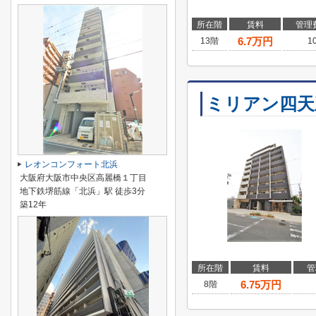
所在階
賃料
管理
6.7
万円
13階
1
ミリアン四天
レオンコンフォート北浜
大阪府大阪市中央区高麗橋１丁目
地下鉄堺筋線「北浜」駅 徒歩3分
築12年
所在階
賃料
管
6.75
万円
8階