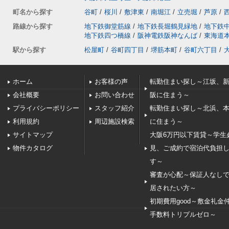
町名から探す
谷町
/
桜川
/
敷津東
/
南堀江
/
立売堀
/
芦原
/
路線から探す
地下鉄御堂筋線
/
地下鉄長堀鶴見緑地
/
地下鉄
地下鉄四つ橋線
/
阪神電鉄阪神なんば
/
東海道
駅から探す
松屋町
/
谷町四丁目
/
堺筋本町
/
谷町六丁目
/
ホーム
お客様の声
転勤住まい探し～江坂、
会社概要
お問い合わせ
阪に住まう～
プライバシーポリシー
スタッフ紹介
転勤住まい探し～北浜、
利用規約
周辺施設検索
に住まう～
サイトマップ
大阪6万円以下賃貸～学生
物件カタログ
見、ご成約で宿泊代負担
す～
審査が心配～保証人なし
居されたい方～
初期費用good～敷金礼金
手数料トリプルゼロ～