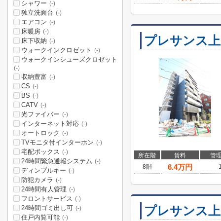
シャワー
(-)
独立洗面台
(-)
エアコン
(-)
床暖房
(-)
プレサンス上
床下収納
(-)
ウォークインクロゼット
(-)
ウォークインシューズクロゼット
(-)
収納豊富
(-)
CS
(-)
BS
(-)
CATV
(-)
光ファイバー
(-)
インターネット対応
(-)
オートロック
(-)
TVモニタ付インターホン
(-)
宅配ボックス
(-)
所在階
賃料
管
24時間緊急通報システム
(-)
6.4
万円
8階
ディンプルキー
(-)
防犯カメラ
(-)
24時間有人管理
(-)
フロントサービス
(-)
プレサンス上
24時間ゴミ出し可
(-)
住戸内覧可能
(-)