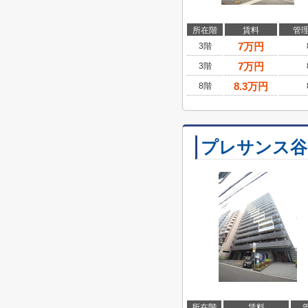
所在階
賃料
管
7
万円
3階
7
万円
3階
8.3
万円
8階
プレサンス谷
所在階
賃料