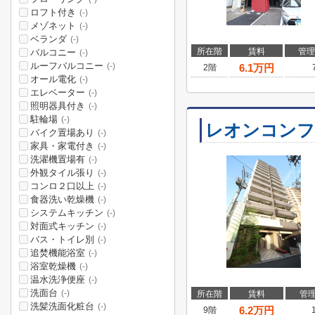
ロフト付き
(-)
メゾネット
(-)
ベランダ
(-)
所在階
賃料
管理
バルコニー
(-)
ルーフバルコニー
(-)
6.1
万円
2階
オール電化
(-)
エレベーター
(-)
照明器具付き
(-)
駐輪場
(-)
レオンコンフ
バイク置場あり
(-)
家具・家電付き
(-)
洗濯機置場有
(-)
外観タイル張り
(-)
コンロ２口以上
(-)
食器洗い乾燥機
(-)
システムキッチン
(-)
対面式キッチン
(-)
バス・トイレ別
(-)
追焚機能浴室
(-)
浴室乾燥機
(-)
温水洗浄便座
(-)
洗面台
(-)
所在階
賃料
管
洗髪洗面化粧台
(-)
6.2
万円
9階