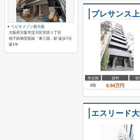
プレサンス上
リビオメゾン新大阪
大阪府大阪市淀川区宮原１丁目
地下鉄御堂筋線「東三国」駅 徒歩7分
築1年
所在階
賃料
管
6.94
万円
8階
エスリード大