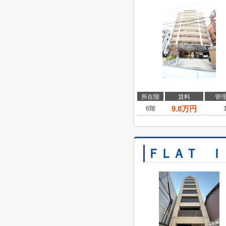
所在階
賃料
管
9.8
万円
6階
ＦＬＡＴ Ｉ