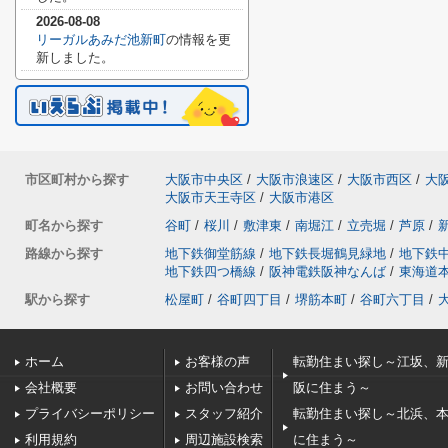
2026-08-08
リーガルあみだ池新町
の情報を更
新しました。
市区町村から探す
大阪市中央区
/
大阪市浪速区
/
大阪市西区
/
大
大阪市天王寺区
/
大阪市港区
町名から探す
谷町
/
桜川
/
敷津東
/
南堀江
/
立売堀
/
芦原
/
路線から探す
地下鉄御堂筋線
/
地下鉄長堀鶴見緑地
/
地下鉄
地下鉄四つ橋線
/
阪神電鉄阪神なんば
/
東海道
駅から探す
松屋町
/
谷町四丁目
/
堺筋本町
/
谷町六丁目
/
ホーム
お客様の声
転勤住まい探し～江坂、
会社概要
お問い合わせ
阪に住まう～
プライバシーポリシー
スタッフ紹介
転勤住まい探し～北浜、
利用規約
周辺施設検索
に住まう～