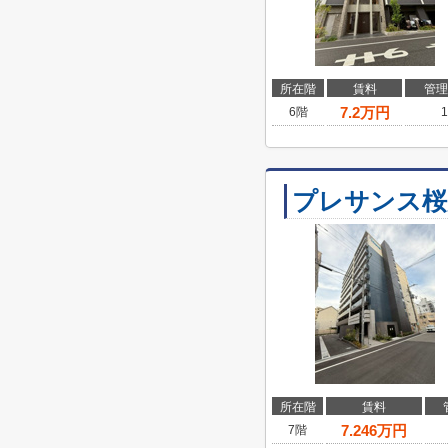
所在階
賃料
管理
7.2
万円
6階
1
プレサンス桜
所在階
賃料
7.246
万円
7階