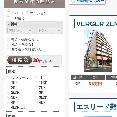
空室物件のみ表示
アパート
マンション
一戸建て
VERGER ZE
▼賃料
～
敷金・保証金なし
礼金・敷引なし
共益費・管理費込み
30
件が該当
間取り
ワンルーム
1K
所在階
賃料
管理
1DK
1LDK
5.8
万円
5階
2K
2DK
2LDK
3K
3DK
3LDK
4K
4DK
エスリード難
4LDK以上
面積