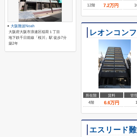
7.2
万円
12階
1
大阪難波Noah
レオンコン
大阪府大阪市浪速区稲荷１丁目
地下鉄千日前線「桜川」駅 徒歩7分
築2年
所在階
賃料
管
6.6
万円
4階
エスリード難