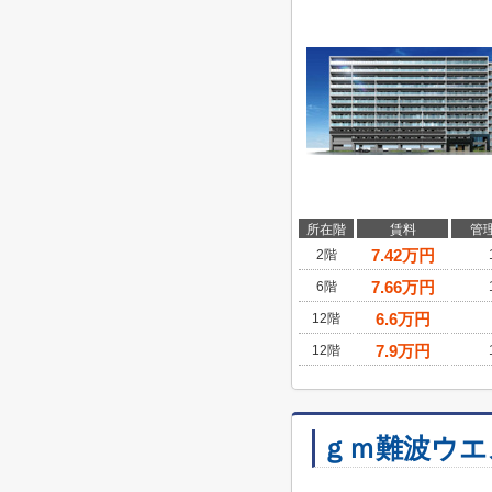
所在階
賃料
管
7.42
万円
2階
7.66
万円
6階
6.6
万円
12階
7.9
万円
12階
ｇｍ難波ウエ