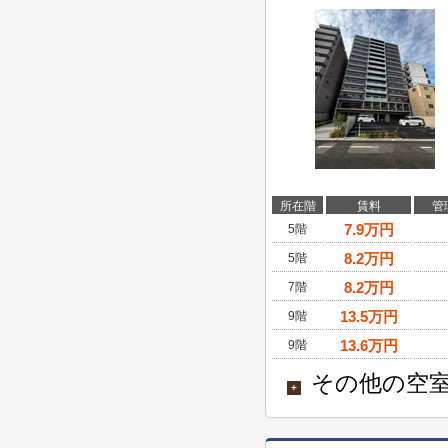
所在階
賃料
管
7.9
万円
5階
8.2
万円
5階
8.2
万円
7階
13.5
万円
9階
13.6
万円
9階
その他の空室
+