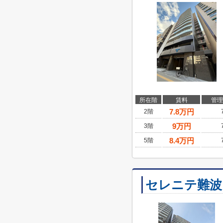
所在階
賃料
管理
7.8
万円
2階
9
万円
3階
8.4
万円
5階
セレニテ難波