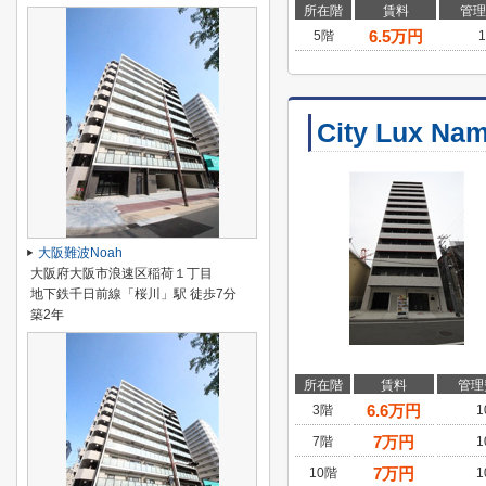
所在階
賃料
管理
6.5
万円
5階
1
City Lux Na
大阪難波Noah
大阪府大阪市浪速区稲荷１丁目
地下鉄千日前線「桜川」駅 徒歩7分
築2年
所在階
賃料
管理
6.6
万円
3階
1
7
万円
7階
1
7
万円
10階
1