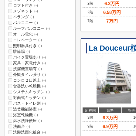
6.3
万円
2階
ロフト付き
(-)
メゾネット
(-)
6.58
万円
2階
ベランダ
(-)
7
万円
7階
バルコニー
(-)
ルーフバルコニー
(-)
オール電化
(-)
エレベーター
(-)
照明器具付き
La Douceur
(-)
駐輪場
(-)
バイク置場あり
(-)
家具・家電付き
(-)
洗濯機置場有
(-)
外観タイル張り
(-)
コンロ２口以上
(-)
食器洗い乾燥機
(-)
システムキッチン
(-)
対面式キッチン
(-)
バス・トイレ別
(-)
追焚機能浴室
(-)
所在階
賃料
管理
浴室乾燥機
(-)
6.3
万円
3階
1
温水洗浄便座
(-)
6.9
万円
洗面台
9階
1
(-)
洗髪洗面化粧台
(-)