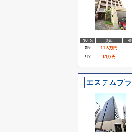
所在階
賃料
管
11.8
万円
5階
14
万円
6階
エステムプラ