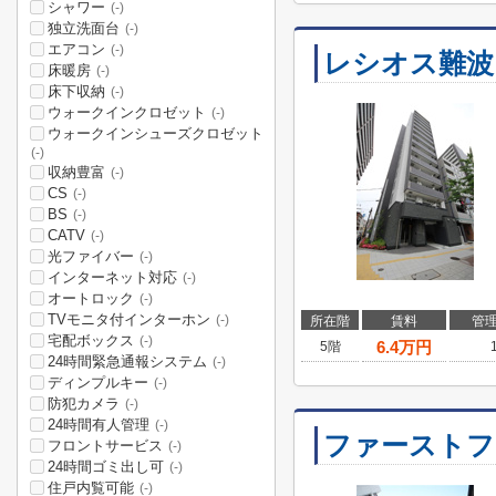
シャワー
(-)
独立洗面台
(-)
エアコン
(-)
レシオス難波
床暖房
(-)
床下収納
(-)
ウォークインクロゼット
(-)
ウォークインシューズクロゼット
(-)
収納豊富
(-)
CS
(-)
BS
(-)
CATV
(-)
光ファイバー
(-)
インターネット対応
(-)
オートロック
(-)
TVモニタ付インターホン
(-)
所在階
賃料
管
宅配ボックス
(-)
6.4
万円
5階
24時間緊急通報システム
(-)
ディンプルキー
(-)
防犯カメラ
(-)
24時間有人管理
(-)
ファーストフ
フロントサービス
(-)
24時間ゴミ出し可
(-)
住戸内覧可能
(-)