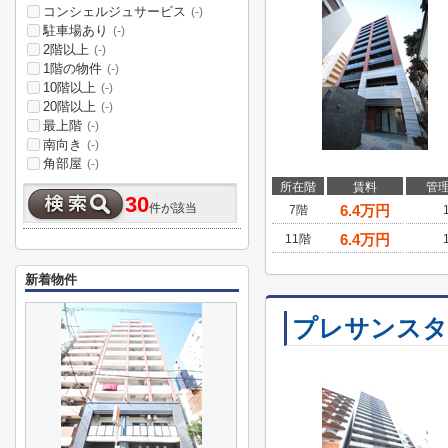
コンシェルジュサービス
(-)
駐車場あり
(-)
2階以上
(-)
1階の物件
(-)
10階以上
(-)
20階以上
(-)
最上階
(-)
南向き
(-)
角部屋
(-)
所在階
賃料
管
30
件が該当
6.4
万円
7階
6.4
万円
11階
新着物件
プレサンスタ