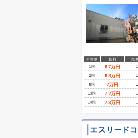
所在階
賃料
管理
6.7
万円
1階
1
6.8
万円
2階
1
7
万円
8階
1
7.2
万円
13階
1
7.3
万円
14階
1
エスリードコ