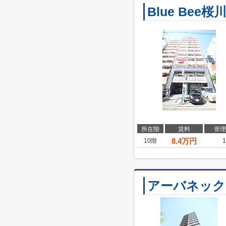
Blue Bee桜
所在階
賃料
管理
8.4
万円
10階
1
アーバネック