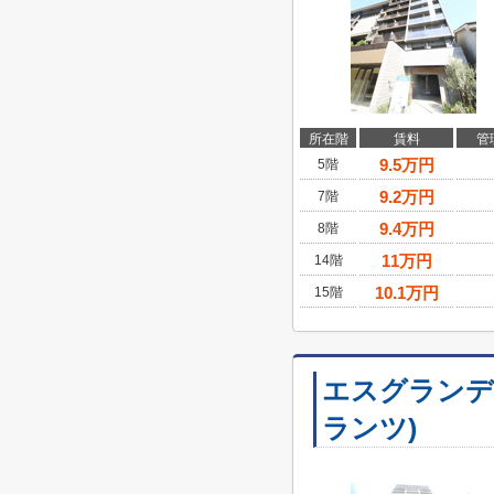
所在階
賃料
管
9.5
万円
5階
9.2
万円
7階
9.4
万円
8階
11
万円
14階
10.1
万円
15階
エスグランデ
ランツ)