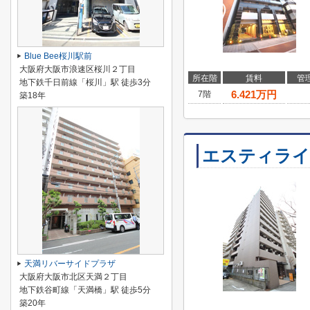
Blue Bee桜川駅前
大阪府大阪市浪速区桜川２丁目
所在階
賃料
管
地下鉄千日前線「桜川」駅 徒歩3分
6.421
万円
7階
築18年
エスティライ
天満リバーサイドプラザ
大阪府大阪市北区天満２丁目
地下鉄谷町線「天満橋」駅 徒歩5分
築20年