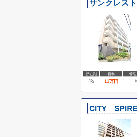
サンクレスト
所在階
賃料
管理
11
万円
3階
1
CITY SPI