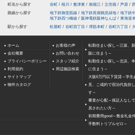
町名から探す
谷町
/
桜川
/
敷津東
/
南堀江
/
立売堀
/
芦原
/
路線から探す
地下鉄御堂筋線
/
地下鉄長堀鶴見緑地
/
地下鉄
地下鉄四つ橋線
/
阪神電鉄阪神なんば
/
東海道
駅から探す
松屋町
/
谷町四丁目
/
堺筋本町
/
谷町六丁目
/
ホーム
お客様の声
転勤住まい探し～江坂、
会社概要
お問い合わせ
阪に住まう～
プライバシーポリシー
スタッフ紹介
転勤住まい探し～北浜、
利用規約
周辺施設検索
に住まう～
サイトマップ
大阪6万円以下賃貸～学生
物件カタログ
見、ご成約で宿泊代負担
す～
審査が心配～保証人なし
居されたい方～
初期費用good～敷金礼金
手数料トリプルゼロ～