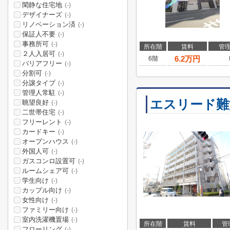
閑静な住宅地
(-)
デザイナーズ
(-)
リノベーション済
(-)
保証人不要
(-)
事務所可
(-)
所在階
賃料
管
２人入居可
(-)
6.2
万円
6階
バリアフリー
(-)
分割可
(-)
分譲タイプ
(-)
管理人常駐
(-)
エスリード難
眺望良好
(-)
二世帯住宅
(-)
フリーレント
(-)
カードキー
(-)
オープンハウス
(-)
外国人可
(-)
ガスコンロ設置可
(-)
ルームシェア可
(-)
学生向け
(-)
カップル向け
(-)
女性向け
(-)
ファミリー向け
(-)
室内洗濯機置場
(-)
所在階
賃料
管
フローリング
(-)