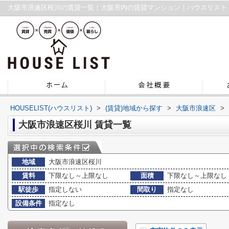
大阪市浪速区桜川の賃貸一覧｜大阪市内の賃貸マンション｜ハウスリスト
HOUSELIST(ハウスリスト)
>
(賃貸)地域から探す
>
大阪市浪速区
>
大阪市浪速区桜川 賃貸一覧
地域
大阪市浪速区桜川
賃料
下限なし～上限なし
面積
下限なし～上限なし
駅徒歩
指定しない
間取り
指定なし
設備条件
指定なし