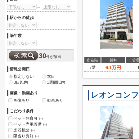
～
駅からの徒歩
築年数
30
件が該当
所在階
賃料
管
6.1
万円
7階
情報公開日
指定しない
本日
3日以内
1週間以内
画像・動画あり
レオンコンフ
画像あり
動画あり
こだわり条件
ペット飼育可
(-)
ペット専用設備
(-)
楽器相談
(-)
陽当り良好
(-)