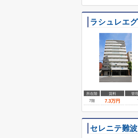
ラシュレエ
所在階
賃料
管
7.3
万円
7階
セレニテ難波