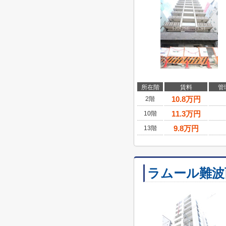
所在階
賃料
管
10.8
万円
2階
11.3
万円
10階
9.8
万円
13階
ラムール難波