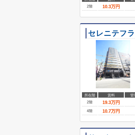
10.3
万円
2階
セレニテフラ
所在階
賃料
管
19.3
万円
2階
10.7
万円
4階