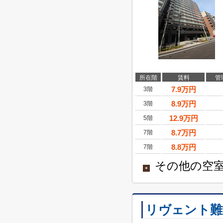
所在階
賃料
管
7.9
万円
3階
8.9
万円
3階
12.9
万円
5階
8.7
万円
7階
8.8
万円
7階
その他の空室
+
リヴェント難