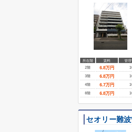
所在階
賃料
管理
6.8
万円
2階
1
6.8
万円
3階
1
6.7
万円
4階
1
6.8
万円
8階
1
セオリー難波