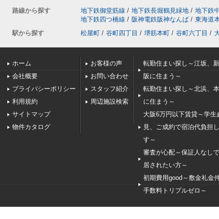
路線から探す
地下鉄御堂筋線
/
地下鉄長堀鶴見緑地
/
地下鉄
地下鉄四つ橋線
/
阪神電鉄阪神なんば
/
東海道
駅から探す
松屋町
/
谷町四丁目
/
堺筋本町
/
谷町六丁目
/
ホーム
お客様の声
転勤住まい探し～江坂、
会社概要
お問い合わせ
阪に住まう～
プライバシーポリシー
スタッフ紹介
転勤住まい探し～北浜、
利用規約
周辺施設検索
に住まう～
サイトマップ
大阪6万円以下賃貸～学生
物件カタログ
見、ご成約で宿泊代負担
す～
審査が心配～保証人なし
居されたい方～
初期費用good～敷金礼金
手数料トリプルゼロ～