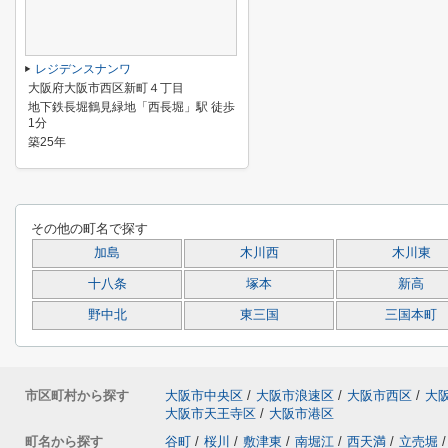
レジデンスナンワ
大阪府大阪市西区新町４丁目
地下鉄長堀鶴見緑地「西長堀」駅 徒歩
1分
築25年
その他の町名で探す
加島
木川西
木川東
十八条
塚本
新高
野中北
東三国
三国本町
市区町村から探す
大阪市中央区
/
大阪市浪速区
/
大阪市西区
/
大
大阪市天王寺区
/
大阪市港区
町名から探す
谷町
/
桜川
/
敷津東
/
南堀江
/
西天満
/
立売堀
/