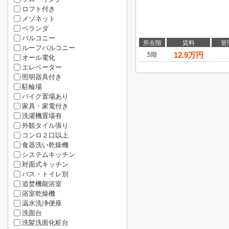
ロフト付き
メゾネット
ベランダ
バルコニー
所在階
賃料
管
ルーフバルコニー
12.9
万円
5階
オール電化
エレベーター
照明器具付き
駐輪場
バイク置場あり
家具・家電付き
洗濯機置場有
外観タイル張り
コンロ２口以上
食器洗い乾燥機
システムキッチン
対面式キッチン
バス・トイレ別
追焚機能浴室
浴室乾燥機
温水洗浄便座
洗面台
洗髪洗面化粧台