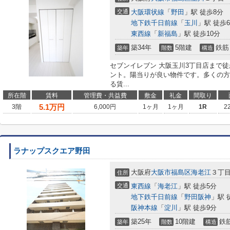
交通
大阪環状線
「
野田
」駅 徒歩8分
地下鉄千日前線
「
玉川
」駅 徒歩
東西線
「
新福島
」駅 徒歩10分
築34年
5階建
鉄筋
築年
階数
構造
セブンイレブン 大阪玉川3丁目店まで
ント。陽当りが良い物件です。多くの方
る賃...
所在階
賃料
管理費・共益費
敷金
礼金
間取り
5.1
万円
3階
6,000円
1ヶ月
1ヶ月
1R
2
ラナップスクエア野田
大阪府
大阪市福島区
海老江
３丁
住所
交通
東西線
「
海老江
」駅 徒歩5分
地下鉄千日前線
「
野田阪神
」駅 
阪神本線
「
淀川
」駅 徒歩9分
築25年
10階建
鉄
築年
階数
構造