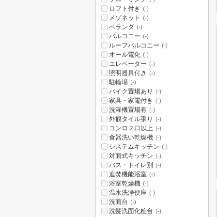
ロフト付き
(-)
メゾネット
(-)
ベランダ
(-)
バルコニー
(-)
ルーフバルコニー
(-)
オール電化
(-)
エレベーター
(-)
照明器具付き
(-)
駐輪場
(-)
バイク置場あり
(-)
家具・家電付き
(-)
洗濯機置場有
(-)
外観タイル張り
(-)
コンロ２口以上
(-)
食器洗い乾燥機
(-)
システムキッチン
(-)
対面式キッチン
(-)
バス・トイレ別
(-)
追焚機能浴室
(-)
浴室乾燥機
(-)
温水洗浄便座
(-)
洗面台
(-)
洗髪洗面化粧台
(-)