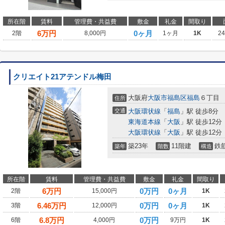
所在階
賃料
管理費・共益費
敷金
礼金
間取り
6
万円
0ヶ月
2階
8,000円
1ヶ月
1K
2
クリエイト21アテンドル梅田
大阪府
大阪市福島区
福島
６丁目
住所
交通
大阪環状線
「
福島
」駅 徒歩8分
東海道本線
「
大阪
」駅 徒歩12分
大阪環状線
「
大阪
」駅 徒歩12分
築23年
11階建
鉄
築年
階数
構造
所在階
賃料
管理費・共益費
敷金
礼金
間取り
6
万円
0万円
0ヶ月
2階
15,000円
1K
6.46
万円
0万円
0ヶ月
3階
12,000円
1K
6.8
万円
0万円
6階
4,000円
9万円
1K