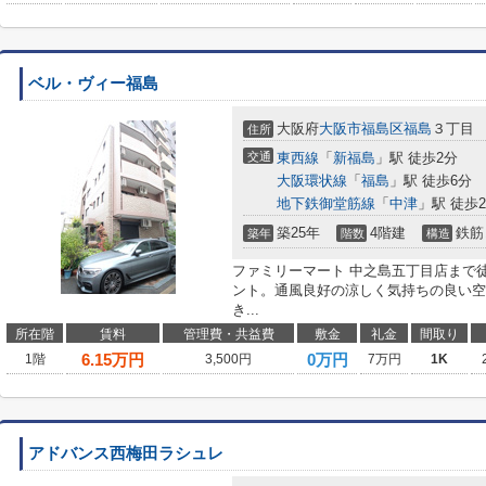
ベル・ヴィー福島
大阪府
大阪市福島区
福島
３丁目
住所
交通
東西線
「
新福島
」駅 徒歩2分
大阪環状線
「
福島
」駅 徒歩6分
地下鉄御堂筋線
「
中津
」駅 徒歩2
築25年
4階建
鉄筋
築年
階数
構造
ファミリーマート 中之島五丁目店まで
ント。通風良好の涼しく気持ちの良い空
き...
所在階
賃料
管理費・共益費
敷金
礼金
間取り
6.15
万円
0万円
1階
3,500円
7万円
1K
アドバンス西梅田ラシュレ