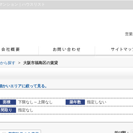
マンション｜ハウスリスト
営業
域から探す
>
大阪市福島区の賃貸
細かいエリアに絞って見る。
面積
下限なし～上限なし
築年数
指定しない
間取り
指定なし
並び順：