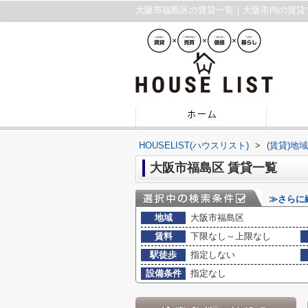
大阪市福島区の賃貸一覧｜大阪市内の賃貸
HOUSELIST(ハウスリスト)
>
(賃貸)地
大阪市福島区 賃貸一覧
≫さらに
地域
大阪市福島区
賃料
下限なし～上限なし
駅徒歩
指定しない
設備条件
指定なし