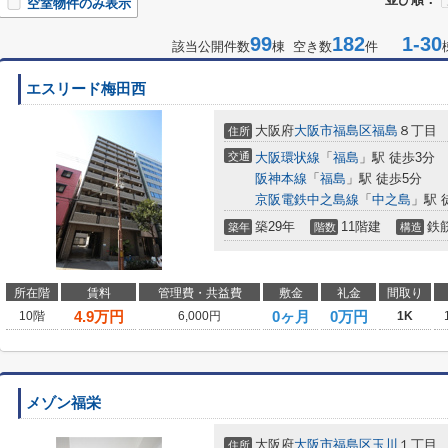
空室物件のみ表示
99
182
1-30
該当公開件数
棟 空き数
件
エスリード梅田西
大阪府
大阪市福島区
福島
８丁目
住所
交通
大阪環状線
「
福島
」駅 徒歩3分
阪神本線
「
福島
」駅 徒歩5分
京阪電鉄中之島線
「
中之島
」駅 
築29年
11階建
鉄
築年
階数
構造
所在階
賃料
管理費・共益費
敷金
礼金
間取り
4.9
万円
0ヶ月
0万円
10階
6,000円
1K
メゾン福栄
大阪府
大阪市福島区
玉川
１丁目
住所