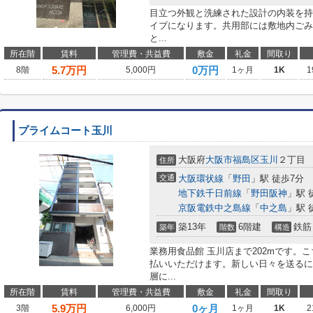
目立つ外観と洗練された設計の内装を持
イプになります。共用部には敷地内ごみ
と...
所在階
賃料
管理費・共益費
敷金
礼金
間取り
5.7
万円
0万円
8階
5,000円
1ヶ月
1K
1
プライムコート玉川
大阪府
大阪市福島区
玉川
２丁目
住所
交通
大阪環状線
「
野田
」駅 徒歩7分
地下鉄千日前線
「
野田阪神
」駅 
京阪電鉄中之島線
「
中之島
」駅 
築13年
6階建
鉄筋
築年
階数
構造
業務用食品館 玉川店まで202mです。
払いいただけます。新しい日々を送るに
層に...
所在階
賃料
管理費・共益費
敷金
礼金
間取り
5.9
万円
0ヶ月
3階
6,000円
1ヶ月
1K
2