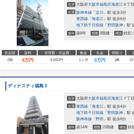
大阪府
大阪市福島区
海老江
８丁
住所
交通
阪神本線
「
淀川
」駅 徒歩3分
東西線
「
海老江
」駅 徒歩6分
地下鉄千日前線
「
野田阪神
」駅 
築8年
9階建
鉄筋
築年
階数
構造
所在階
賃料
管理費・共益費
敷金
礼金
間取り
6
万円
0万円
2階
9,000円
1ヶ月
1K
20
ディナスティ福島Ⅱ
大阪府
大阪市福島区
海老江
７丁
住所
交通
東西線
「
海老江
」駅 徒歩4分
地下鉄千日前線
「
野田阪神
」駅 
阪神本線
「
野田
」駅 徒歩8分
築14年
15階建
鉄
築年
階数
構造