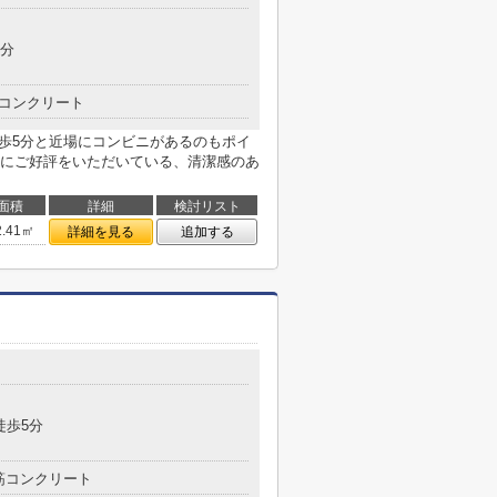
6分
コンクリート
徒歩5分と近場にコンビニがあるのもポイ
にご好評をいただいている、清潔感のあ
面積
詳細
検討リスト
2.41㎡
詳細を見る
追加する
目
徒歩5分
筋コンクリート