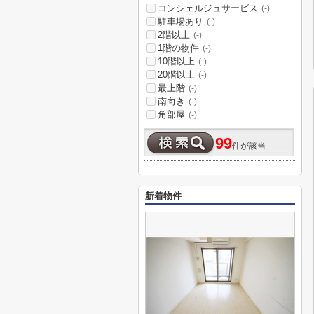
コンシェルジュサービス
(-)
駐車場あり
(-)
2階以上
(-)
1階の物件
(-)
10階以上
(-)
20階以上
(-)
最上階
(-)
南向き
(-)
角部屋
(-)
99
件が該当
新着物件