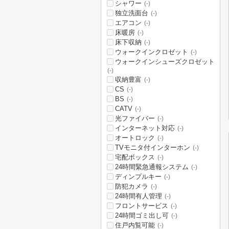
シャワー
(-)
独立洗面台
(-)
エアコン
(-)
床暖房
(-)
床下収納
(-)
ウォークインクロゼット
(-)
ウォークインシューズクロゼット
(-)
収納豊富
(-)
CS
(-)
BS
(-)
CATV
(-)
光ファイバー
(-)
インターネット対応
(-)
オートロック
(-)
TVモニタ付インターホン
(-)
宅配ボックス
(-)
24時間緊急通報システム
(-)
ディンプルキー
(-)
防犯カメラ
(-)
24時間有人管理
(-)
フロントサービス
(-)
24時間ゴミ出し可
(-)
住戸内覧可能
(-)