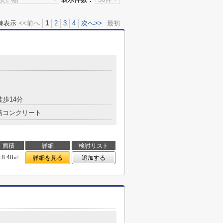
棟表示
<<前へ
1
2
3
4
次へ>>
最初
徒歩14分
筋コンクリート
面積
詳細
検討リスト
18.48㎡
詳細を見る
追加する