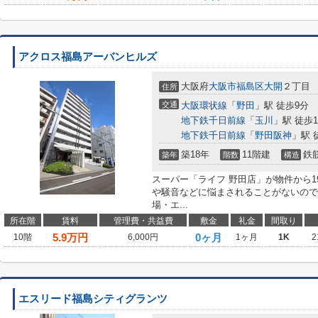
アクロス福島アーバンヒルズ
大阪府
大阪市福島区
大開
２丁目
住所
交通
大阪環状線
「
野田
」駅 徒歩9分
地下鉄千日前線
「
玉川
」駅 徒歩1
地下鉄千日前線
「
野田阪神
」駅 
築18年
11階建
鉄
築年
階数
構造
スーパー「ライフ 野田店」が物件から1
や騒音などに悩まされることがないので
場・エ...
所在階
賃料
管理費・共益費
敷金
礼金
間取り
5.9
万円
0ヶ月
10階
6,000円
1ヶ月
1K
2
エスリード福島シティグランツ