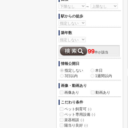
～
駅からの徒歩
築年数
99
件が該当
情報公開日
指定しない
本日
3日以内
1週間以内
画像・動画あり
画像あり
動画あり
こだわり条件
ペット飼育可
(-)
ペット専用設備
(-)
楽器相談
(-)
陽当り良好
(-)