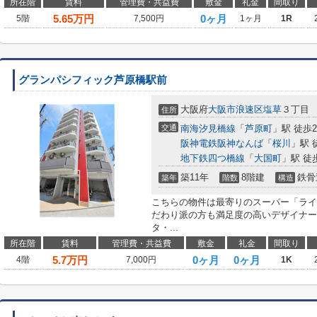
所在階
賃料
管理費・共益費
敷金
礼金
間取り
5.65
万円
0ヶ月
5階
7,500円
1ヶ月
1R
グランパシフィック芦原橋駅前
大阪府
大阪市浪速区
塩草
３丁目
住所
交通
南海汐見橋線
「
芦原町
」駅 徒歩
阪神電鉄阪神なんば
「
桜川
」駅 
地下鉄四つ橋線
「
大国町
」駅 徒
築11年
8階建
鉄骨
築年
階数
構造
こちらの物件は最寄りのスーパー「ライフ
だわり派の方も満足度の高いデザイナー
タ・...
所在階
賃料
管理費・共益費
敷金
礼金
間取り
5.7
万円
0ヶ月
0ヶ月
4階
7,000円
1K