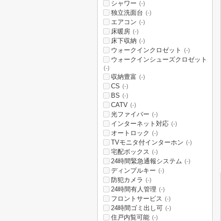
シャワー
(-)
独立洗面台
(-)
エアコン
(-)
床暖房
(-)
床下収納
(-)
ウォークインクロゼット
(-)
ウォークインシューズクロゼット
(-)
収納豊富
(-)
CS
(-)
BS
(-)
CATV
(-)
光ファイバー
(-)
インターネット対応
(-)
オートロック
(-)
TVモニタ付インターホン
(-)
宅配ボックス
(-)
24時間緊急通報システム
(-)
ディンプルキー
(-)
防犯カメラ
(-)
24時間有人管理
(-)
フロントサービス
(-)
24時間ゴミ出し可
(-)
住戸内覧可能
(-)