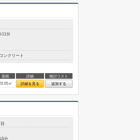
目
歩11分
コンクリート
面積
詳細
検討リスト
20.05㎡
詳細を見る
追加する
丁目
歩5分