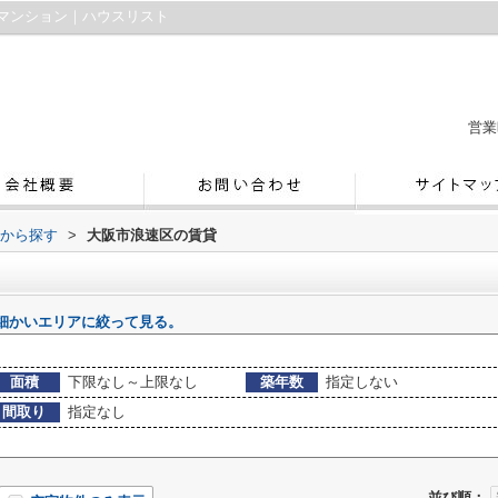
マンション｜ハウスリスト
営業
域から探す
>
大阪市浪速区の賃貸
細かいエリアに絞って見る。
面積
下限なし～上限なし
築年数
指定しない
間取り
指定なし
並び順：