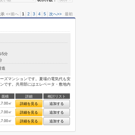
表示
<<前へ
1
2
3
4
5
次へ>>
最初
目
歩5分
分
骨造
ーズマンションです。夏場の電気代も安
ンです。共用部にはエレベータ・敷地内
面積
詳細
検討リスト
17.00㎡
詳細を見る
追加する
17.00㎡
詳細を見る
追加する
17.00㎡
詳細を見る
追加する