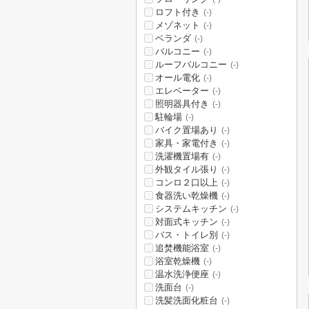
ロフト付き
(-)
メゾネット
(-)
ベランダ
(-)
バルコニー
(-)
ルーフバルコニー
(-)
オール電化
(-)
エレベーター
(-)
照明器具付き
(-)
駐輪場
(-)
バイク置場あり
(-)
家具・家電付き
(-)
洗濯機置場有
(-)
外観タイル張り
(-)
コンロ２口以上
(-)
食器洗い乾燥機
(-)
システムキッチン
(-)
対面式キッチン
(-)
バス・トイレ別
(-)
追焚機能浴室
(-)
浴室乾燥機
(-)
温水洗浄便座
(-)
洗面台
(-)
洗髪洗面化粧台
(-)