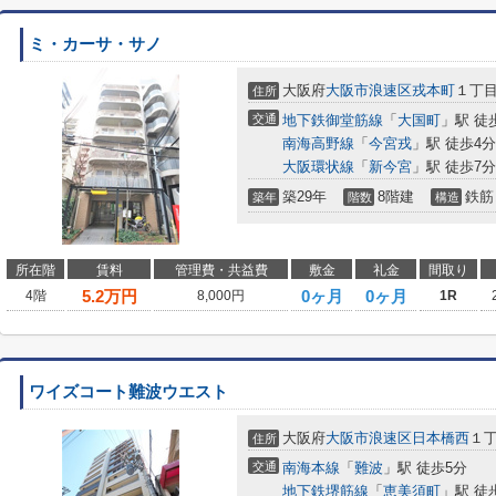
ミ・カーサ・サノ
大阪府
大阪市浪速区
戎本町
１丁
住所
交通
地下鉄御堂筋線
「
大国町
」駅 徒
南海高野線
「
今宮戎
」駅 徒歩4分
大阪環状線
「
新今宮
」駅 徒歩7分
築29年
8階建
鉄筋
築年
階数
構造
所在階
賃料
管理費・共益費
敷金
礼金
間取り
5.2
万円
0ヶ月
0ヶ月
4階
8,000円
1R
ワイズコート難波ウエスト
大阪府
大阪市浪速区
日本橋西
１
住所
交通
南海本線
「
難波
」駅 徒歩5分
地下鉄堺筋線
「
恵美須町
」駅 徒