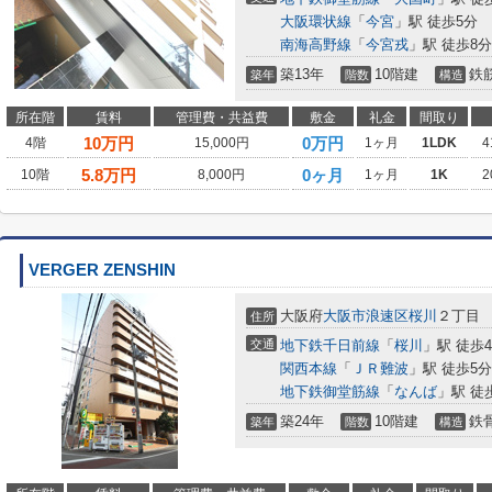
大阪環状線
「
今宮
」駅 徒歩5分
南海高野線
「
今宮戎
」駅 徒歩8分
築13年
10階建
鉄
築年
階数
構造
所在階
賃料
管理費・共益費
敷金
礼金
間取り
10
万円
0万円
4階
15,000円
1ヶ月
1LDK
4
5.8
万円
0ヶ月
10階
8,000円
1ヶ月
1K
2
VERGER ZENSHIN
大阪府
大阪市浪速区
桜川
２丁目
住所
交通
地下鉄千日前線
「
桜川
」駅 徒歩
関西本線
「
ＪＲ難波
」駅 徒歩5分
地下鉄御堂筋線
「
なんば
」駅 徒
築24年
10階建
鉄
築年
階数
構造