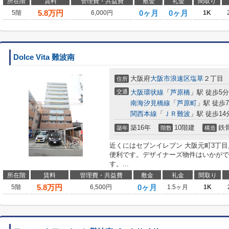
所在階
賃料
管理費・共益費
敷金
礼金
間取り
5.8
万円
0ヶ月
0ヶ月
5階
6,000円
1K
Dolce Vita 難波南
大阪府
大阪市浪速区
塩草
２丁目
住所
交通
大阪環状線
「
芦原橋
」駅 徒歩5分
南海汐見橋線
「
芦原町
」駅 徒歩
関西本線
「
ＪＲ難波
」駅 徒歩14
築16年
10階建
鉄
築年
階数
構造
近くにはセブンイレブン 大阪元町3丁目
便利です。デザイナーズ物件はいかがで
す。...
所在階
賃料
管理費・共益費
敷金
礼金
間取り
5.8
万円
0ヶ月
5階
6,500円
1.5ヶ月
1K