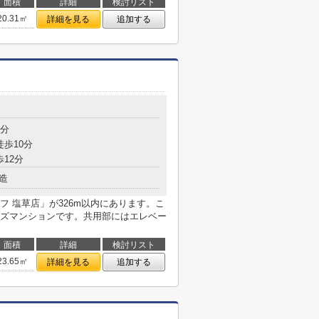
面積
詳細
検討リスト
20.31㎡
詳細を見る
追加する
2分
徒歩10分
歩12分
造
 塩草店」が326m以内にあります。こ
ズマンションです。共用部にはエレベー
面積
詳細
検討リスト
23.65㎡
詳細を見る
追加する