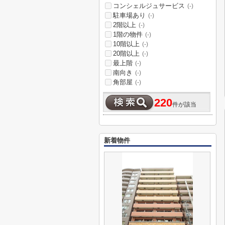
コンシェルジュサービス
(-)
駐車場あり
(-)
2階以上
(-)
1階の物件
(-)
10階以上
(-)
20階以上
(-)
最上階
(-)
南向き
(-)
角部屋
(-)
220
件が該当
新着物件