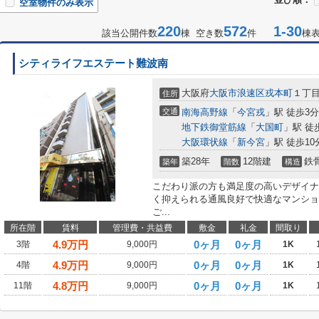
空室物件のみ表示
220
572
1-30
該当公開件数
棟 空き数
件
棟
シティライフエステート難波南
大阪府
大阪市浪速区
戎本町
１丁
住所
交通
南海高野線
「
今宮戎
」駅 徒歩3分
地下鉄御堂筋線
「
大国町
」駅 徒
大阪環状線
「
新今宮
」駅 徒歩10
築28年
12階建
鉄
築年
階数
構造
こだわり派の方も満足度の高いデザイナ
く抑えられる通風良好で快適なマンショ
ご...
所在階
賃料
管理費・共益費
敷金
礼金
間取り
4.9
万円
0ヶ月
0ヶ月
3階
9,000円
1K
4.9
万円
0ヶ月
0ヶ月
4階
9,000円
1K
4.8
万円
0ヶ月
0ヶ月
11階
9,000円
1K