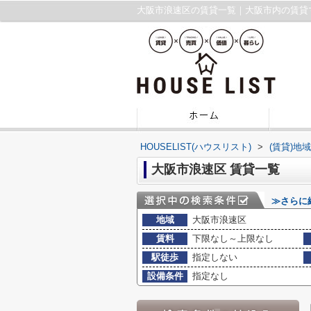
大阪市浪速区の賃貸一覧｜大阪市内の賃貸
HOUSELIST(ハウスリスト)
>
(賃貸)地
大阪市浪速区 賃貸一覧
≫さらに
地域
大阪市浪速区
賃料
下限なし～上限なし
駅徒歩
指定しない
設備条件
指定なし