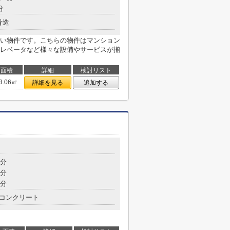
分
骨造
い物件です。こちらの物件はマンション
レベータなど様々な設備やサービスが揃
面積
詳細
検討リスト
3.06㎡
詳細を見る
追加する
5分
7分
7分
コンクリート