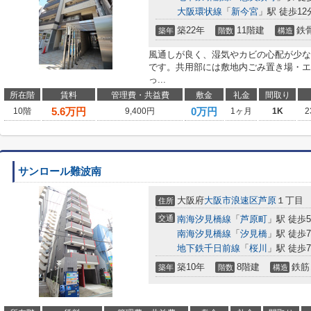
大阪環状線
「
新今宮
」駅 徒歩12
築22年
11階建
鉄
築年
階数
構造
風通しが良く、湿気やカビの心配が少な
です。共用部には敷地内ごみ置き場・エ
っ...
所在階
賃料
管理費・共益費
敷金
礼金
間取り
5.6
万円
0万円
10階
9,400円
1ヶ月
1K
2
サンロール難波南
大阪府
大阪市浪速区
芦原
１丁目
住所
交通
南海汐見橋線
「
芦原町
」駅 徒歩
南海汐見橋線
「
汐見橋
」駅 徒歩
地下鉄千日前線
「
桜川
」駅 徒歩
築10年
8階建
鉄筋
築年
階数
構造