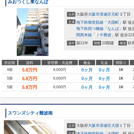
みおつくし東なんば
大阪府
大阪市浪速区
元町
３丁目
住所
交通
地下鉄御堂筋線
「
大国町
」駅 徒
地下鉄四つ橋線
「
なんば
」駅 徒
関西本線
「
ＪＲ難波
」駅 徒歩12
築11年
10階建
鉄
築年
階数
構造
所在階
賃料
管理費・共益費
敷金
礼金
間取り
5.8
万円
0ヶ月
0ヶ月
4階
8,000円
1K
5.8
万円
0ヶ月
0ヶ月
5階
8,000円
1K
5.8
万円
0ヶ月
0ヶ月
5階
8,000円
1K
スワンズシティ難波南
大阪府
大阪市浪速区
大国
１丁目
住所
交通
地下鉄御堂筋線
「
大国町
」駅 徒