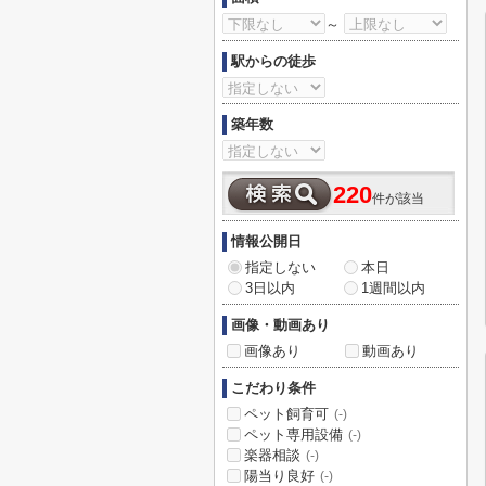
～
駅からの徒歩
築年数
220
件が該当
情報公開日
指定しない
本日
3日以内
1週間以内
画像・動画あり
画像あり
動画あり
こだわり条件
ペット飼育可
(-)
ペット専用設備
(-)
楽器相談
(-)
陽当り良好
(-)