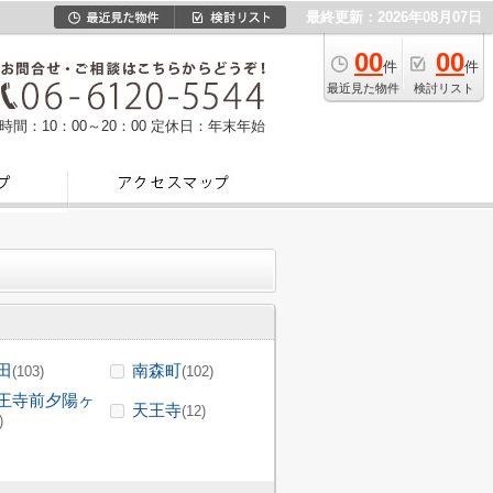
最終更新：2026年08月07日
00
00
件
件
最近見た物件
検討リスト
時間：10：00～20：00
定休日：年末年始
田
南森町
(103)
(102)
王寺前夕陽ヶ
天王寺
(12)
)