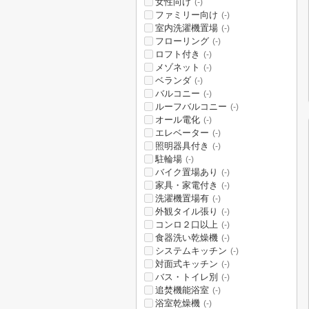
女性向け
(-)
ファミリー向け
(-)
室内洗濯機置場
(-)
フローリング
(-)
ロフト付き
(-)
メゾネット
(-)
ベランダ
(-)
バルコニー
(-)
ルーフバルコニー
(-)
オール電化
(-)
エレベーター
(-)
照明器具付き
(-)
駐輪場
(-)
バイク置場あり
(-)
家具・家電付き
(-)
洗濯機置場有
(-)
外観タイル張り
(-)
コンロ２口以上
(-)
食器洗い乾燥機
(-)
システムキッチン
(-)
対面式キッチン
(-)
バス・トイレ別
(-)
追焚機能浴室
(-)
浴室乾燥機
(-)