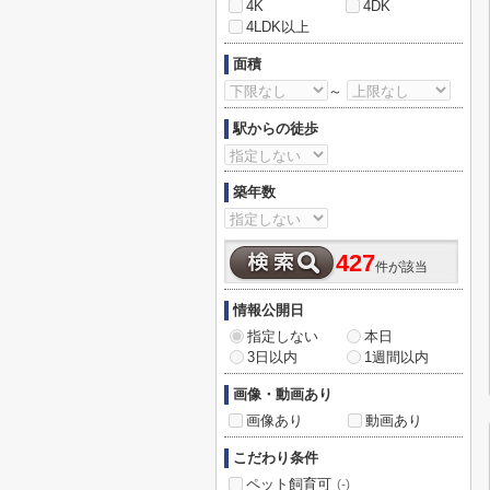
4K
4DK
4LDK以上
面積
～
駅からの徒歩
築年数
427
件が該当
情報公開日
指定しない
本日
3日以内
1週間以内
画像・動画あり
画像あり
動画あり
こだわり条件
ペット飼育可
(-)