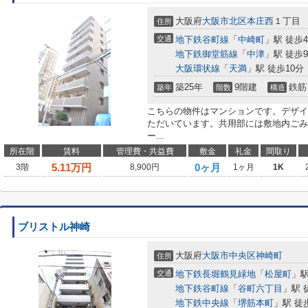
大阪府
大阪市北区
本庄西
１丁目
住所
交通
地下鉄谷町線
「
中崎町
」駅 徒歩
地下鉄御堂筋線
「
中津
」駅 徒歩
大阪環状線
「
天満
」駅 徒歩10分
築25年
9階建
鉄筋
築年
階数
構造
こちらの物件はマンションです。デザイ
ただいています。共用部には敷地内ごみ
ー...
所在階
賃料
管理費・共益費
敷金
礼金
間取り
5.11
万円
0ヶ月
3階
8,900円
1ヶ月
1K
ブリストル神崎
大阪府
大阪市中央区
神崎町
住所
交通
地下鉄長堀鶴見緑地
「
松屋町
」駅
地下鉄谷町線
「
谷町六丁目
」駅 
地下鉄中央線
「
堺筋本町
」駅 徒