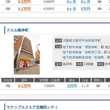
5.3
万円
0ヶ月
0ヶ月
2階
6,500円
1K
5.1
万円
0ヶ月
0万円
8階
6,500円
1R
ドエル南本町
大阪府
大阪市中央区
材木町
住所
交通
地下鉄中央線
「
堺筋本町
」駅 徒
地下鉄谷町線
「
谷町四丁目
」駅 
地下鉄長堀鶴見緑地
「
松屋町
」駅
築25年
13階建
鉄
築年
階数
構造
所在階
賃料
管理費・共益費
敷金
礼金
間取り
5.1
万円
0万円
9階
7,000円
1ヶ月
1K
1
ラナップスクエア北梅田シティ