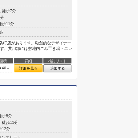
目
 徒歩7分
9分
徒歩11分
造
周防町店があります。独創的なデザイナー
す。共用部には敷地内ごみ置き場・エレ
面積
詳細
検討リスト
8.40㎡
詳細を見る
追加する
目
徒歩8分
 徒歩11分
歩12分
コンクリート