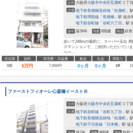
大阪府
大阪市中央区
瓦屋町
２丁
住所
交通
地下鉄長堀鶴見緑地
「
松屋町
」駅
地下鉄堺筋線
「
長堀橋
」駅 徒歩
地下鉄谷町線
「
谷町六丁目
」駅 
築39年
8階建
鉄骨
築年
階数
構造
歩いて248mの場所に、スーパー玉出 
ズマンションで、ご好評いただいていま
ベー...
所在階
賃料
管理費・共益費
敷金
礼金
間取り
5
万円
0ヶ月
0ヶ月
8階
7,000円
1R
1
ファーストフィオーレ心斎橋イーストⅢ
大阪府
大阪市中央区
瓦屋町
３丁
住所
交通
地下鉄谷町線
「
谷町九丁目
」駅 
地下鉄長堀鶴見緑地
「
松屋町
」駅
地下鉄千日前線
「
日本橋
」駅 徒
築7年
9階建
鉄筋
築年
階数
構造