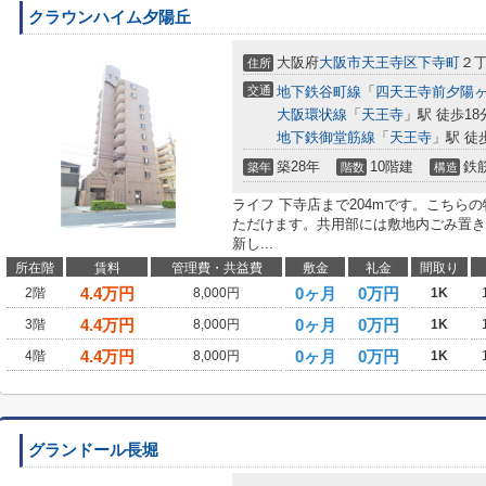
クラウンハイム夕陽丘
大阪府
大阪市天王寺区
下寺町
２
住所
交通
地下鉄谷町線
「
四天王寺前夕陽
大阪環状線
「
天王寺
」駅 徒歩18
地下鉄御堂筋線
「
天王寺
」駅 徒
築28年
10階建
鉄
築年
階数
構造
ライフ 下寺店まで204mです。こちら
ただけます。共用部には敷地内ごみ置き
新し...
所在階
賃料
管理費・共益費
敷金
礼金
間取り
4.4
万円
0ヶ月
0万円
2階
8,000円
1K
4.4
万円
0ヶ月
0万円
3階
8,000円
1K
4.4
万円
0ヶ月
0万円
4階
8,000円
1K
グランドール長堀