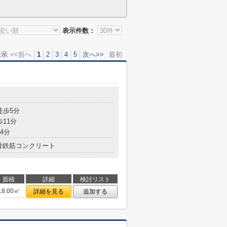
表示件数：
表示
<<前へ
1
2
3
4
5
次へ>>
最初
目
徒歩5分
歩11分
4分
骨鉄筋コンクリート
面積
詳細
検討リスト
18.00㎡
詳細を見る
追加する