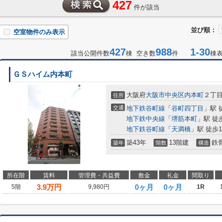
427
件が該当
並び順：
空室物件のみ表示
427
988
1-30
該当公開件数
棟 空き数
件
棟
ＧＳハイム内本町
大阪府
大阪市中央区
内本町
２丁
住所
交通
地下鉄谷町線
「
谷町四丁目
」駅 
地下鉄中央線
「
堺筋本町
」駅 徒
地下鉄谷町線
「
天満橋
」駅 徒歩1
築43年
13階建
鉄
築年
階数
構造
所在階
賃料
管理費・共益費
敷金
礼金
間取り
3.9
万円
0ヶ月
0ヶ月
5階
9,980円
1R