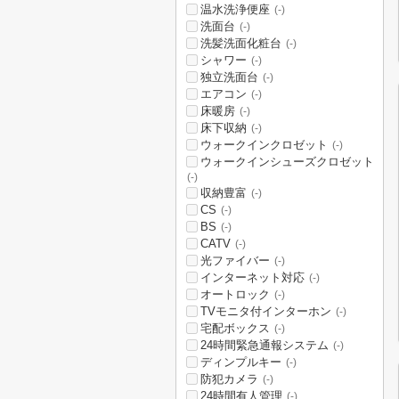
温水洗浄便座
(-)
洗面台
(-)
洗髪洗面化粧台
(-)
シャワー
(-)
独立洗面台
(-)
エアコン
(-)
床暖房
(-)
床下収納
(-)
ウォークインクロゼット
(-)
ウォークインシューズクロゼット
(-)
収納豊富
(-)
CS
(-)
BS
(-)
CATV
(-)
光ファイバー
(-)
インターネット対応
(-)
オートロック
(-)
TVモニタ付インターホン
(-)
宅配ボックス
(-)
24時間緊急通報システム
(-)
ディンプルキー
(-)
防犯カメラ
(-)
24時間有人管理
(-)