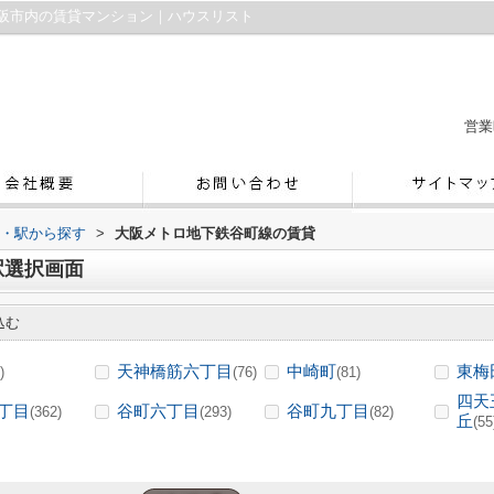
阪市内の賃貸マンション｜ハウスリスト
営業
線・駅から探す
>
大阪メトロ地下鉄谷町線の賃貸
駅選択画面
込む
天神橋筋六丁目
中崎町
東梅
)
(76)
(81)
四天
丁目
谷町六丁目
谷町九丁目
(362)
(293)
(82)
丘
(55