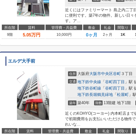
近くにはファミリーマート 島之内二丁目
に便利です。築7年の物件。新しい日々
す。ア...
所在階
賃料
管理費・共益費
敷金
礼金
間取り
5.05
万円
0ヶ月
9階
10,000円
2ヶ月
1K
エルデ大手前
大阪府
大阪市中央区
谷町
３丁目
住所
交通
地下鉄中央線
「
谷町四丁目
」駅 
地下鉄谷町線
「
谷町四丁目
」駅 
地下鉄長堀鶴見緑地
「
松屋町
」駅
築40年
13階建 地下1階
築年
階数
近くのKOHYO(コーヨー) 内本町店ま
で初期費用をお支払いいただける物件で
れいな...
所在階
賃料
管理費・共益費
敷金
礼金
間取り