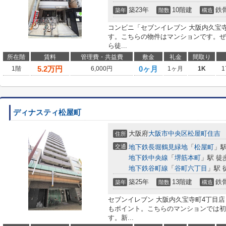
築23年
10階建
鉄
築年
階数
構造
コンビニ「セブンイレブン 大阪内久宝寺
す。こちらの物件はマンションです。ぜ
ら徒...
所在階
賃料
管理費・共益費
敷金
礼金
間取り
5.2
万円
0ヶ月
1階
6,000円
1ヶ月
1K
1
ディナスティ松屋町
大阪府
大阪市中央区
松屋町住吉
住所
交通
地下鉄長堀鶴見緑地
「
松屋町
」駅
地下鉄中央線
「
堺筋本町
」駅 徒
地下鉄谷町線
「
谷町六丁目
」駅 
築25年
13階建
鉄
築年
階数
構造
セブンイレブン 大阪内久宝寺町4丁目
もポイント。こちらのマンションでは初
す。新...