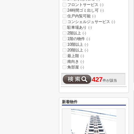
フロントサービス
(-)
24時間ゴミ出し可
(-)
住戸内覧可能
(-)
コンシェルジュサービス
(-)
駐車場あり
(-)
2階以上
(-)
1階の物件
(-)
10階以上
(-)
20階以上
(-)
最上階
(-)
南向き
(-)
角部屋
(-)
427
件が該当
新着物件