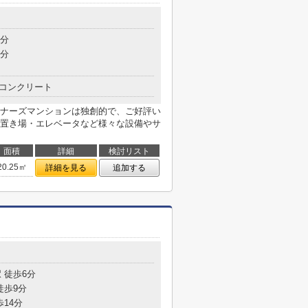
4分
9分
コンクリート
ナーズマンションは独創的で、ご好評い
置き場・エレベータなど様々な設備やサ
面積
詳細
検討リスト
20.25㎡
詳細を見る
追加する
 徒歩6分
徒歩9分
歩14分