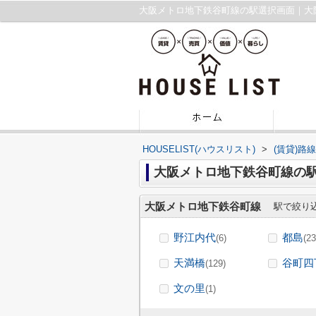
大阪メトロ地下鉄谷町線の駅選択画面｜大
HOUSELIST(ハウスリスト)
>
(賃貸)路
大阪メトロ地下鉄谷町線の
大阪メトロ地下鉄谷町線
駅で絞り
野江内代
都島
(6)
(23
天満橋
谷町四
(129)
文の里
(1)