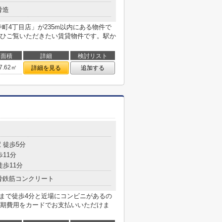
骨造
町4丁目店」が235m以内にある物件で
ひご覧いただきたい賃貸物件です。駅か
面積
詳細
検討リスト
7.62㎡
詳細を見る
追加する
 徒歩5分
歩11分
徒歩11分
骨鉄筋コンクリート
店まで徒歩4分と近場にコンビニがあるの
期費用をカードでお支払いいただけま