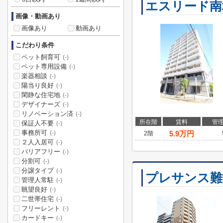
エスリード南
画像・動画あり
画像あり
動画あり
こだわり条件
ペット飼育可
(-)
ペット専用設備
(-)
楽器相談
(-)
陽当り良好
(-)
閑静な住宅地
(-)
デザイナーズ
(-)
リノベーション済
(-)
所在階
賃料
管
保証人不要
(-)
事務所可
5.9
万円
(-)
2階
２人入居可
(-)
バリアフリー
(-)
分割可
(-)
分譲タイプ
(-)
プレサンス難
管理人常駐
(-)
眺望良好
(-)
二世帯住宅
(-)
フリーレント
(-)
カードキー
(-)