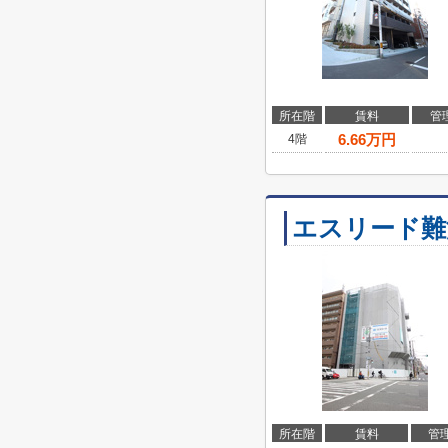
所在階
賃料
管
6.66
万円
4階
エスリード難
所在階
賃料
管