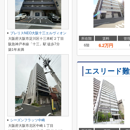
プレリスNEO大阪十三エルヴィオン
大阪府大阪市淀川区十三本町２丁目
所在階
賃料
管
阪急神戸本線「十三」駅 徒歩7分
6.2
万円
6階
築1年未満
エスリード難
シーズンフラッツ中崎
大阪府大阪市北区中崎１丁目