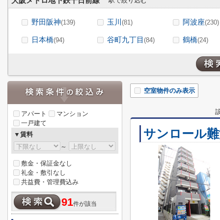
大阪メトロ地下鉄千日前線
駅で絞り込む
野田阪神
玉川
阿波座
(139)
(81)
(230)
日本橋
谷町九丁目
鶴橋
(94)
(84)
(24)
空室物件のみ表示
アパート
マンション
一戸建て
サンロール難
▼賃料
～
敷金・保証金なし
礼金・敷引なし
共益費・管理費込み
91
件が該当