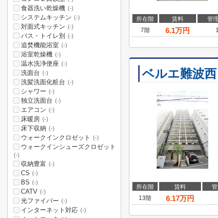
食器洗い乾燥機
(-)
システムキッチン
(-)
所在階
賃料
管
対面式キッチン
(-)
6.1
万円
7階
バス・トイレ別
(-)
追焚機能浴室
(-)
浴室乾燥機
(-)
温水洗浄便座
(-)
ベルエ難波西
洗面台
(-)
洗髪洗面化粧台
(-)
シャワー
(-)
独立洗面台
(-)
エアコン
(-)
床暖房
(-)
床下収納
(-)
ウォークインクロゼット
(-)
ウォークインシューズクロゼット
(-)
収納豊富
(-)
CS
(-)
BS
(-)
所在階
賃料
管
CATV
(-)
6.17
万円
13階
光ファイバー
(-)
インターネット対応
(-)