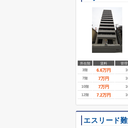
所在階
賃料
管理
6.6
万円
3階
1
7
万円
7階
1
7
万円
10階
1
7.2
万円
12階
1
エスリード難