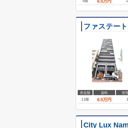
6.5
万円
5階
1
ファステート
所在階
賃料
管
6.5
万円
11階
City Lux Na