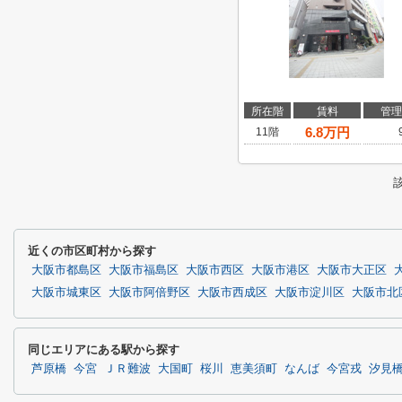
所在階
賃料
管理
6.8
万円
11階
近くの市区町村から探す
大阪市都島区
大阪市福島区
大阪市西区
大阪市港区
大阪市大正区
大阪市城東区
大阪市阿倍野区
大阪市西成区
大阪市淀川区
大阪市北
同じエリアにある駅から探す
芦原橋
今宮
ＪＲ難波
大国町
桜川
恵美須町
なんば
今宮戎
汐見