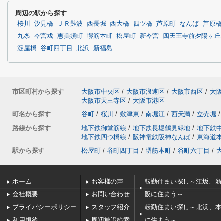
周辺の駅から探す
桜川
汐見橋
ＪＲ難波
西長堀
西大橋
四ツ橋
芦原町
なんば
芦原
九条
今宮戎
恵美須町
堺筋本町
松屋町
新今宮
四天王寺前夕陽ヶ丘
淀屋橋
谷町四丁目
北浜
新福島
市区町村から探す
大阪市中央区
/
大阪市浪速区
/
大阪市西区
/
大
大阪市天王寺区
/
大阪市港区
町名から探す
谷町
/
桜川
/
敷津東
/
南堀江
/
西天満
/
立売堀
/
路線から探す
地下鉄御堂筋線
/
地下鉄長堀鶴見緑地
/
地下鉄
地下鉄四つ橋線
/
阪神電鉄阪神なんば
/
東海道
駅から探す
松屋町
/
谷町四丁目
/
堺筋本町
/
谷町六丁目
/
ホーム
お客様の声
転勤住まい探し～江坂、
会社概要
お問い合わせ
阪に住まう～
プライバシーポリシー
スタッフ紹介
転勤住まい探し～北浜、
利用規約
周辺施設検索
に住まう～