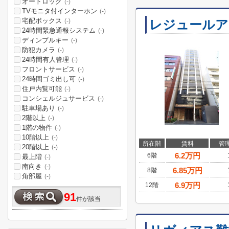
オートロック
(-)
TVモニタ付インターホン
(-)
宅配ボックス
レジュールア
(-)
24時間緊急通報システム
(-)
ディンプルキー
(-)
防犯カメラ
(-)
24時間有人管理
(-)
フロントサービス
(-)
24時間ゴミ出し可
(-)
住戸内覧可能
(-)
コンシェルジュサービス
(-)
駐車場あり
(-)
2階以上
(-)
1階の物件
(-)
10階以上
(-)
所在階
賃料
管
20階以上
(-)
6.2
万円
6階
最上階
(-)
南向き
(-)
6.85
万円
8階
角部屋
(-)
6.9
万円
12階
91
件が該当