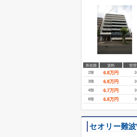
所在階
賃料
管理
6.8
万円
2階
1
6.8
万円
3階
1
6.7
万円
4階
1
6.8
万円
8階
1
セオリー難波