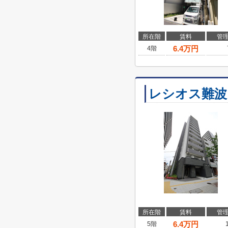
所在階
賃料
管
6.4
万円
4階
レシオス難波
所在階
賃料
管
6.4
万円
5階