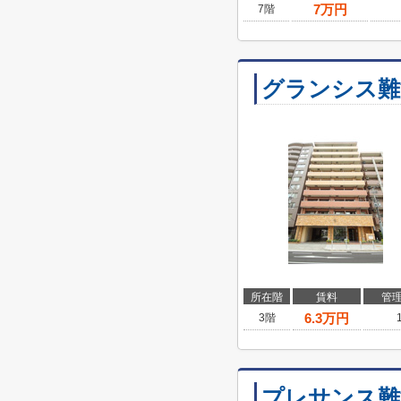
7
万円
7階
グランシス難
所在階
賃料
管
6.3
万円
3階
プレサンス難