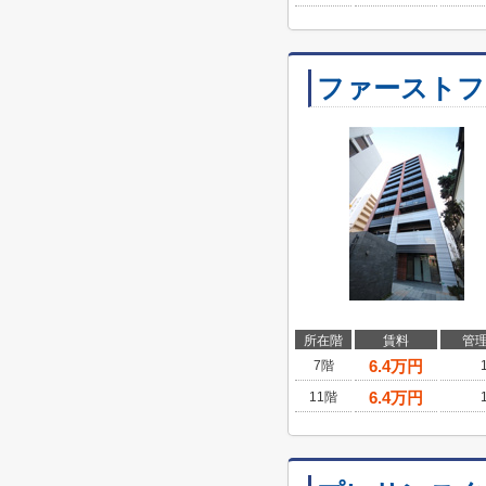
ファーストフ
所在階
賃料
管
6.4
万円
7階
6.4
万円
11階