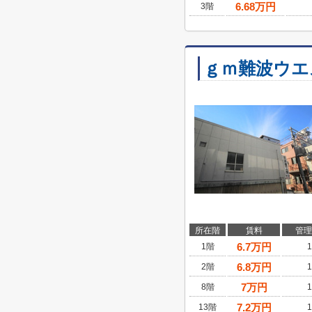
6.68
万円
3階
ｇｍ難波ウエ
所在階
賃料
管理
6.7
万円
1階
1
6.8
万円
2階
1
7
万円
8階
1
7.2
万円
13階
1