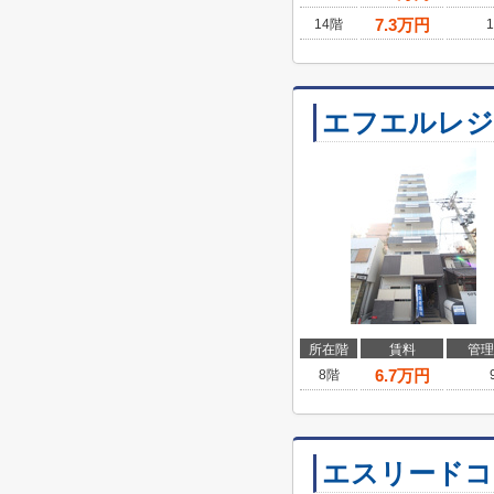
7.3
万円
14階
1
エフエルレジ
所在階
賃料
管理
6.7
万円
8階
エスリードコ