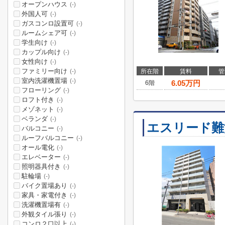
オープンハウス
(-)
外国人可
(-)
ガスコンロ設置可
(-)
ルームシェア可
(-)
学生向け
(-)
カップル向け
(-)
女性向け
(-)
ファミリー向け
所在階
賃料
管
(-)
室内洗濯機置場
(-)
6.05
万円
6階
フローリング
(-)
ロフト付き
(-)
メゾネット
(-)
ベランダ
(-)
エスリード難
バルコニー
(-)
ルーフバルコニー
(-)
オール電化
(-)
エレベーター
(-)
照明器具付き
(-)
駐輪場
(-)
バイク置場あり
(-)
家具・家電付き
(-)
洗濯機置場有
(-)
外観タイル張り
(-)
コンロ２口以上
(-)