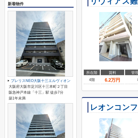
リヴィアス難
新着物件
所在階
賃料
管
6.2
万円
4階
プレリスNEO大阪十三エルヴィオン
大阪府大阪市淀川区十三本町２丁目
阪急神戸本線「十三」駅 徒歩7分
築1年未満
レオンコンフ