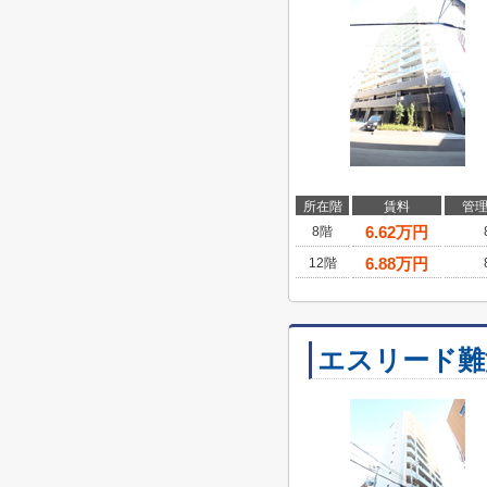
所在階
賃料
管
6.62
万円
8階
6.88
万円
12階
エスリード難