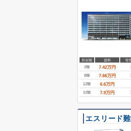
所在階
賃料
管
7.42
万円
2階
7.66
万円
6階
6.6
万円
12階
7.9
万円
12階
エスリード難