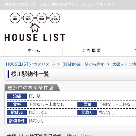
桜川駅の賃貸一覧｜大阪市内の賃貸マンション｜ハウスリスト
HOUSELIST(ハウスリスト)
>
(賃貸)路線・駅から探す
>
大阪メトロ地
桜川駅物件一覧
沿線
桜川駅
賃料
下限なし～上限なし
面積
下限なし～上限なし
駅徒歩
指定しない
間取り
指定なし
設備条件
指定なし