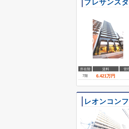
プレサンスタ
所在階
賃料
管
6.421
万円
7階
レオンコンフ