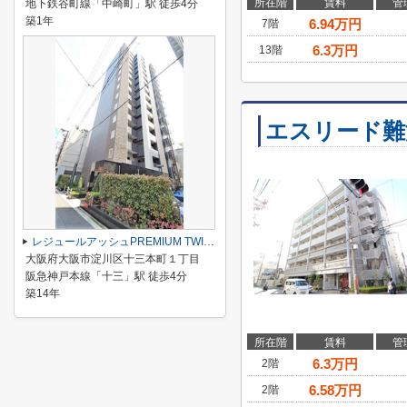
所在階
賃料
管
地下鉄谷町線「中崎町」駅 徒歩4分
築1年
6.94
万円
7階
6.3
万円
13階
エスリード難
レジュールアッシュPREMIUM TWIN Ⅱ
大阪府大阪市淀川区十三本町１丁目
阪急神戸本線「十三」駅 徒歩4分
築14年
所在階
賃料
管
6.3
万円
2階
6.58
万円
2階