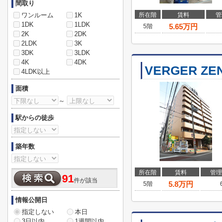
間取り
ワンルーム
1K
所在階
賃料
管
1DK
1LDK
5.65
万円
5階
2K
2DK
2LDK
3K
3DK
3LDK
4K
4DK
VERGER ZE
4LDK以上
面積
～
駅からの徒歩
築年数
所在階
賃料
管理
91
件が該当
5.8
万円
5階
情報公開日
指定しない
本日
3日以内
1週間以内