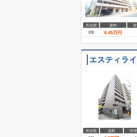
所在階
賃料
管
6.45
万円
8階
エスティライ
所在階
賃料
管理