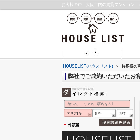
お客様の声｜大阪市内の賃貸マンション｜
HOUSELIST(ハウスリスト)
>
お客様の
弊社でご成約いただいたお
エリア| 駅
賃料
面積
-
件該当