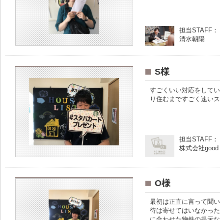
担当STAFF：
清水朝陽
S様
すごくいい対応をしてい
り住むまですごく速いス
担当STAFF：
株式会社goo
O様
最初は正直に言って聞い
待は寄せてはいなかった
に合わせた物件の提示な