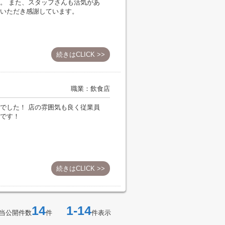
。 また、スタッフさんも活気があ
いただき感謝しています。
続きはCLICK >>
職業：飲食店
でした！ 店の雰囲気も良く従業員
です！
d
続きはCLICK >>
14
1-14
当公開件数
件
件表示