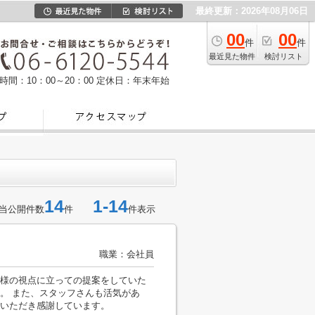
最終更新：2026年08月06日
00
00
件
件
最近見た物件
検討リスト
時間：10：00～20：00
定休日：年末年始
14
1-14
当公開件数
件
件表示
職業：会社員
様の視点に立っての提案をしていた
。 また、スタッフさんも活気があ
いただき感謝しています。