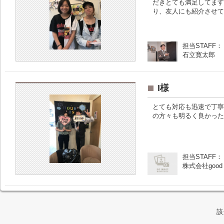
だきとても満足してます
り、友人にも紹介させて
担当STAFF：
石立寛太郎
I様
とても対応も迅速で丁寧
の方々も明るく良かった
担当STAFF：
株式会社goo
該