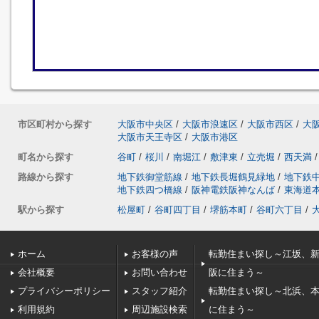
市区町村から探す
大阪市中央区
/
大阪市浪速区
/
大阪市西区
/
大
大阪市天王寺区
/
大阪市港区
町名から探す
谷町
/
桜川
/
南堀江
/
敷津東
/
立売堀
/
西天満
/
路線から探す
地下鉄御堂筋線
/
地下鉄長堀鶴見緑地
/
地下鉄
地下鉄四つ橋線
/
阪神電鉄阪神なんば
/
東海道
駅から探す
松屋町
/
谷町四丁目
/
堺筋本町
/
谷町六丁目
/
ホーム
お客様の声
転勤住まい探し～江坂、
会社概要
お問い合わせ
阪に住まう～
プライバシーポリシー
スタッフ紹介
転勤住まい探し～北浜、
利用規約
周辺施設検索
に住まう～