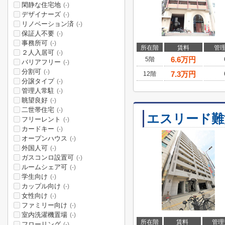
閑静な住宅地
(-)
デザイナーズ
(-)
リノベーション済
(-)
保証人不要
(-)
事務所可
(-)
所在階
賃料
管
２人入居可
(-)
6.6
万円
5階
バリアフリー
(-)
分割可
(-)
7.3
万円
12階
分譲タイプ
(-)
管理人常駐
(-)
眺望良好
(-)
二世帯住宅
(-)
エスリード難
フリーレント
(-)
カードキー
(-)
オープンハウス
(-)
外国人可
(-)
ガスコンロ設置可
(-)
ルームシェア可
(-)
学生向け
(-)
カップル向け
(-)
女性向け
(-)
ファミリー向け
(-)
室内洗濯機置場
(-)
所在階
賃料
管理
フローリング
(-)