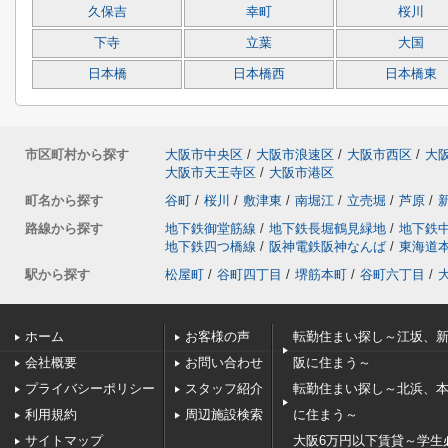
久保吉
幸町
桜川
下寺
立葉
大国
日本橋
日本橋西
日本橋東
市区町村から探す
大阪市中央区
/
大阪市浪速区
/
大阪市西区
/
大
大阪市天王寺区
/
大阪市港区
町名から探す
谷町
/
桜川
/
敷津東
/
南堀江
/
立売堀
/
芦原
/
路線から探す
地下鉄御堂筋線
/
地下鉄長堀鶴見緑地
/
地下鉄
地下鉄四つ橋線
/
阪神電鉄阪神なんば
/
東海道
駅から探す
松屋町
/
谷町四丁目
/
堺筋本町
/
谷町六丁目
/
ホーム
お客様の声
転勤住まい探し～江坂、
会社概要
お問い合わせ
阪に住まう～
プライバシーポリシー
スタッフ紹介
転勤住まい探し～北浜、
利用規約
周辺施設検索
に住まう～
サイトマップ
大阪6万円以下賃貸～学生