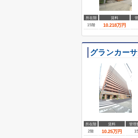
所在階
賃料
10.218
万円
15階
グランカーサ
所在階
賃料
管理
10.25
万円
2階
1