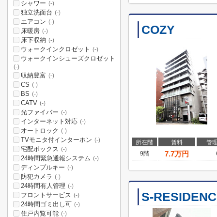
シャワー
(-)
独立洗面台
(-)
エアコン
(-)
COZY
床暖房
(-)
床下収納
(-)
ウォークインクロゼット
(-)
ウォークインシューズクロゼット
(-)
収納豊富
(-)
CS
(-)
BS
(-)
CATV
(-)
光ファイバー
(-)
インターネット対応
(-)
オートロック
(-)
TVモニタ付インターホン
(-)
所在階
賃料
管
宅配ボックス
(-)
7.7
万円
9階
24時間緊急通報システム
(-)
ディンプルキー
(-)
防犯カメラ
(-)
24時間有人管理
(-)
S-RESIDE
フロントサービス
(-)
24時間ゴミ出し可
(-)
住戸内覧可能
(-)