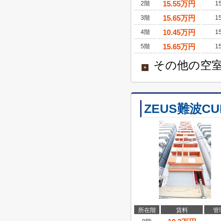
15.55
万円
2階
1
15.65
万円
3階
1
10.45
万円
4階
1
15.65
万円
5階
1
その他の空室
+
ZEUS難波CU
所在階
賃料
管