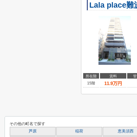
Lala plac
所在階
賃料
管
11.9
万円
15階
その他の町名で探す
芦原
稲荷
恵美須西