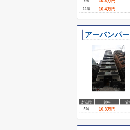
10.3
万円
9階
10.4
万円
11階
アーバンパー
所在階
賃料
管
10.3
万円
5階