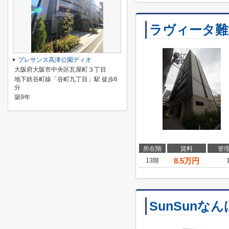
ラヴィータ難
プレサンス高津公園ディオ
大阪府大阪市中央区瓦屋町３丁目
地下鉄谷町線「谷町九丁目」駅 徒歩6
分
築9年
所在階
賃料
管
8.5
万円
13階
SunSunな