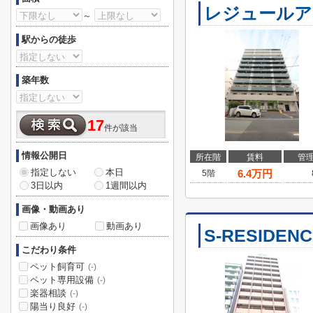
レジュールアッ
～
駅からの徒歩
築年数
17
件が該当
情報公開日
所在階
賃料
管
指定しない
本日
6.4
万円
5階
3日以内
1週間以内
画像・動画あり
画像あり
動画あり
S-RESIDEN
こだわり条件
ペット飼育可
(-)
ペット専用設備
(-)
楽器相談
(-)
陽当り良好
(-)