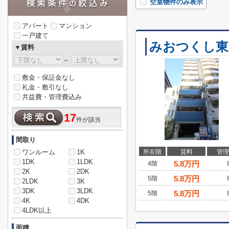
空室物件のみ表示
アパート
マンション
一戸建て
みおつくし東
▼賃料
～
敷金・保証金なし
礼金・敷引なし
共益費・管理費込み
17
件が該当
間取り
ワンルーム
1K
所在階
賃料
管理
1DK
1LDK
5.8
万円
4階
2K
2DK
5.8
万円
5階
2LDK
3K
3DK
3LDK
5.8
万円
5階
4K
4DK
4LDK以上
面積