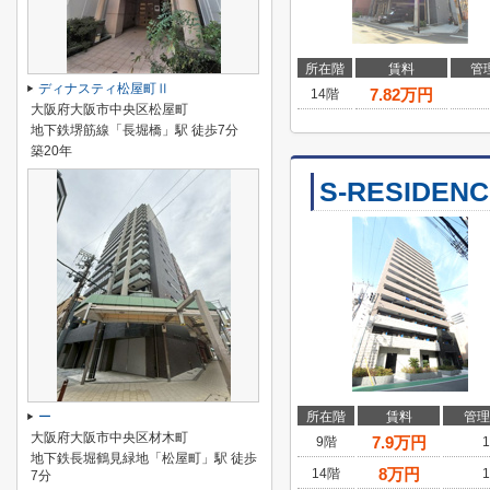
所在階
賃料
管
ディナスティ松屋町Ⅱ
7.82
万円
14階
大阪府大阪市中央区松屋町
地下鉄堺筋線「長堀橋」駅 徒歩7分
築20年
S-RESIDENC
ー
所在階
賃料
管理
大阪府大阪市中央区材木町
7.9
万円
9階
1
地下鉄長堀鶴見緑地「松屋町」駅 徒歩
8
万円
14階
1
7分