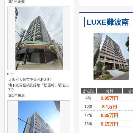
築1年未満
LUXE難波南
ー
大阪府大阪市中央区材木町
地下鉄長堀鶴見緑地「松屋町」駅 徒歩
7分
所在階
賃料
管
築1年未満
9.95
万円
4階
8.1
万円
10階
8.35
万円
12階
8.15
万円
13階