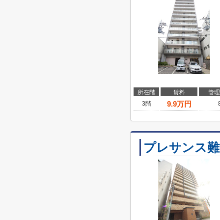
所在階
賃料
管理
9.9
万円
3階
プレサンス難