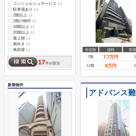
コンシェルジュサービス
(-)
駐車場あり
(-)
2階以上
(-)
1階の物件
(-)
10階以上
(-)
20階以上
(-)
最上階
(-)
南向き
(-)
角部屋
所在階
賃料
管理
(-)
7.7
万円
7階
1
17
件が該当
8
万円
12階
1
新着物件
アドバンス難