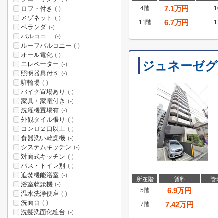
7.1
万円
ロフト付き
4階
1
(-)
メゾネット
(-)
6.7
万円
11階
1
ベランダ
(-)
バルコニー
(-)
ルーフバルコニー
(-)
オール電化
(-)
ジュネーゼグ
エレベーター
(-)
照明器具付き
(-)
駐輪場
(-)
バイク置場あり
(-)
家具・家電付き
(-)
洗濯機置場有
(-)
外観タイル張り
(-)
コンロ２口以上
(-)
食器洗い乾燥機
(-)
システムキッチン
(-)
対面式キッチン
(-)
バス・トイレ別
(-)
追焚機能浴室
(-)
所在階
賃料
管
浴室乾燥機
(-)
6.9
万円
5階
温水洗浄便座
(-)
洗面台
(-)
7.42
万円
7階
洗髪洗面化粧台
(-)