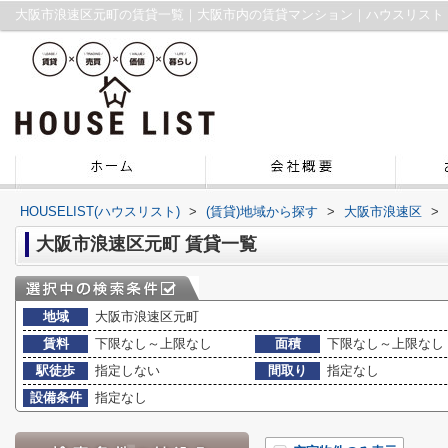
大阪市浪速区元町の賃貸一覧｜大阪市内の賃貸マンション｜ハウスリスト
HOUSELIST(ハウスリスト)
>
(賃貸)地域から探す
>
大阪市浪速区
>
大阪市浪速区元町 賃貸一覧
地域
大阪市浪速区元町
賃料
下限なし～上限なし
面積
下限なし～上限なし
駅徒歩
指定しない
間取り
指定なし
設備条件
指定なし