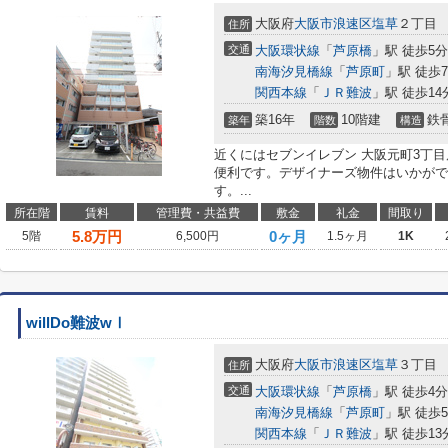
大阪府
大阪市浪速区
塩草
２丁目
住所
交通
大阪環状線
「
芦原橋
」駅 徒歩5分
南海汐見橋線
「
芦原町
」駅 徒歩
関西本線
「
ＪＲ難波
」駅 徒歩14
築16年
10階建
鉄
築年
階数
構造
近くにはセブンイレブン 大阪元町3丁目
便利です。デザイナーズ物件はいかがで
す。...
所在階
賃料
管理費・共益費
敷金
礼金
間取り
5.8
万円
0ヶ月
5階
6,500円
1.5ヶ月
1K
willDo難波wⅠ
大阪府
大阪市浪速区
塩草
３丁目
住所
交通
大阪環状線
「
芦原橋
」駅 徒歩4分
南海汐見橋線
「
芦原町
」駅 徒歩
関西本線
「
ＪＲ難波
」駅 徒歩13