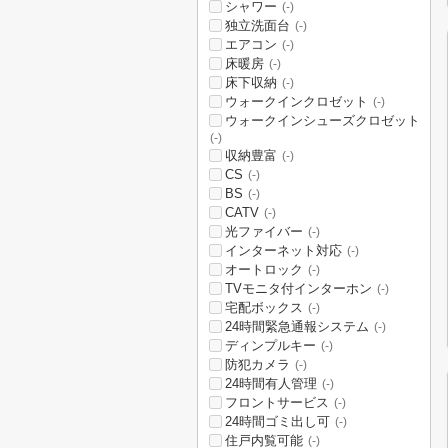
シャワー
(-)
独立洗面台
(-)
エアコン
(-)
床暖房
(-)
床下収納
(-)
ウォークインクロゼット
(-)
ウォークインシューズクロゼット
(-)
収納豊富
(-)
CS
(-)
BS
(-)
CATV
(-)
光ファイバー
(-)
インターネット対応
(-)
オートロック
(-)
TVモニタ付インターホン
(-)
宅配ボックス
(-)
24時間緊急通報システム
(-)
ディンプルキー
(-)
防犯カメラ
(-)
24時間有人管理
(-)
フロントサービス
(-)
24時間ゴミ出し可
(-)
住戸内覧可能
(-)