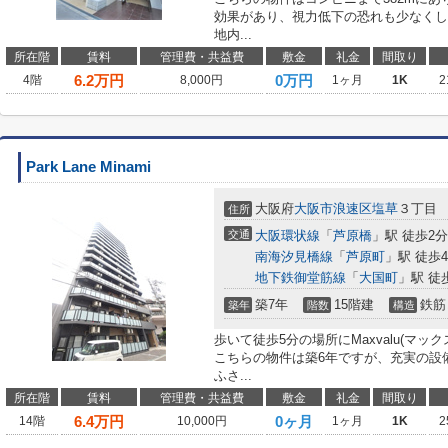
効果があり、視力低下の恐れも少なくし
地内...
所在階
賃料
管理費・共益費
敷金
礼金
間取り
6.2
万円
0万円
4階
8,000円
1ヶ月
1K
2
Park Lane Minami
大阪府
大阪市浪速区
塩草
３丁目
住所
交通
大阪環状線
「
芦原橋
」駅 徒歩2分
南海汐見橋線
「
芦原町
」駅 徒歩
地下鉄御堂筋線
「
大国町
」駅 徒
築7年
15階建
鉄筋
築年
階数
構造
歩いて徒歩5分の場所にMaxvalu(マ
こちらの物件は築6年ですが、充実の設
ふさ...
所在階
賃料
管理費・共益費
敷金
礼金
間取り
6.4
万円
0ヶ月
14階
10,000円
1ヶ月
1K
2