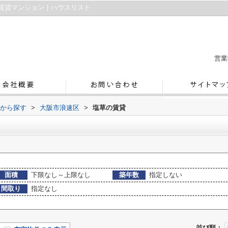
賃貸マンション｜ハウスリスト
営業
域から探す
>
大阪市浪速区
>
塩草の賃貸
面積
下限なし～上限なし
築年数
指定しない
間取り
指定なし
並び順：