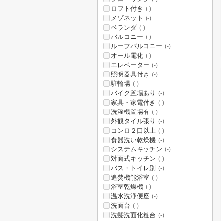
ロフト付き
(-)
メゾネット
(-)
ベランダ
(-)
バルコニー
(-)
ルーフバルコニー
(-)
オール電化
(-)
エレベーター
(-)
照明器具付き
(-)
駐輪場
(-)
バイク置場あり
(-)
家具・家電付き
(-)
洗濯機置場有
(-)
外観タイル張り
(-)
コンロ２口以上
(-)
食器洗い乾燥機
(-)
システムキッチン
(-)
対面式キッチン
(-)
バス・トイレ別
(-)
追焚機能浴室
(-)
浴室乾燥機
(-)
温水洗浄便座
(-)
洗面台
(-)
洗髪洗面化粧台
(-)