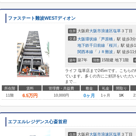
ファステート難波WESTディオン
大阪府
大阪市浪速区
塩草
３丁目
住所
交通
大阪環状線
「
芦原橋
」駅 徒歩3分
地下鉄千日前線
「
桜川
」駅 徒歩1
関西本線
「
ＪＲ難波
」駅 徒歩11
築7年
15階建 地下1階
築年
階数
ライフ 塩草店まで245mです。こちら
ています。多くの方にご好評をいただい
まで...
所在階
賃料
管理費・共益費
敷金
礼金
間取り
6.5
万円
0ヶ月
11階
10,000円
1ヶ月
1K
2
エフエルレジデンス心斎首府
大阪府
大阪市浪速区
塩草
３丁目
住所