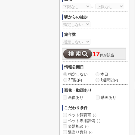
～
駅からの徒歩
築年数
17
件が該当
情報公開日
指定しない
本日
3日以内
1週間以内
画像・動画あり
画像あり
動画あり
こだわり条件
ペット飼育可
(-)
ペット専用設備
(-)
楽器相談
(-)
陽当り良好
(-)