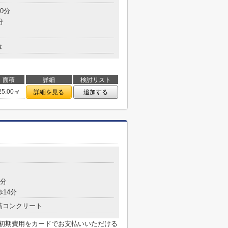
0分
分
造
面積
詳細
検討リスト
25.00㎡
詳細を見る
追加する
5分
歩14分
筋コンクリート
は初期費用をカードでお支払いいただける