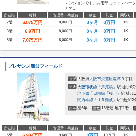
マンションです。共用部にはエレベータ
とて...
所在階
賃料
管理費・共益費
敷金
礼金
間取り
6.875
万円
0ヶ月
0万円
2階
8,000円
1K
6.9
万円
0ヶ月
0万円
3階
8,000円
1K
7.075
万円
0ヶ月
0万円
8階
8,000円
1K
プレサンス難波フィールド
大阪府
大阪市浪速区
塩草
３丁目
住所
交通
大阪環状線
「
芦原橋
」駅 徒歩6分
地下鉄千日前線
「
桜川
」駅 徒歩1
関西本線
「
ＪＲ難波
」駅 徒歩13
築6年
15階建 地下1階
築年
階数
所在階
賃料
管理費・共益費
敷金
礼金
間取り
6.984
万円
0万円
5階
9,660円
10万円
1K