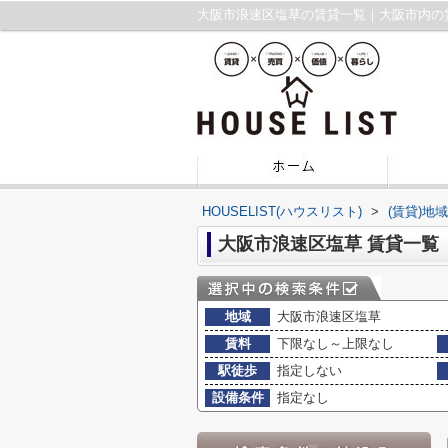
大阪市浪速区塩草の賃貸一覧｜大阪市内の
HOUSELIST(ハウスリスト)
>
(賃貸)地
大阪市浪速区塩草 賃貸一覧
地域
大阪市浪速区塩草
賃料
下限なし～上限なし
駅徒歩
指定しない
設備条件
指定なし