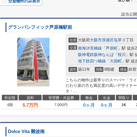
空室物件のみ表示
該当公開
グランパシフィック芦原橋駅前
大阪府
大阪市浪速区
塩草
３丁目
住所
交通
南海汐見橋線
「
芦原町
」駅 徒歩
阪神電鉄阪神なんば
「
桜川
」駅 
地下鉄四つ橋線
「
大国町
」駅 徒
築11年
8階建
鉄骨
築年
階数
構造
こちらの物件は最寄りのスーパー「ライフ
だわり派の方も満足度の高いデザイナー
タ・...
所在階
賃料
管理費・共益費
敷金
礼金
間取り
5.7
万円
0ヶ月
0ヶ月
4階
7,000円
1K
Dolce Vita 難波南