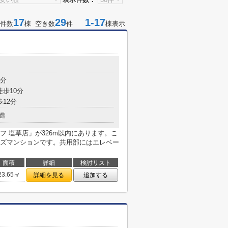
17
29
1-17
件数
棟 空き数
件
棟表示
2分
徒歩10分
歩12分
造
 塩草店」が326m以内にあります。こ
ズマンションです。共用部にはエレベー
面積
詳細
検討リスト
23.65㎡
詳細を見る
追加する