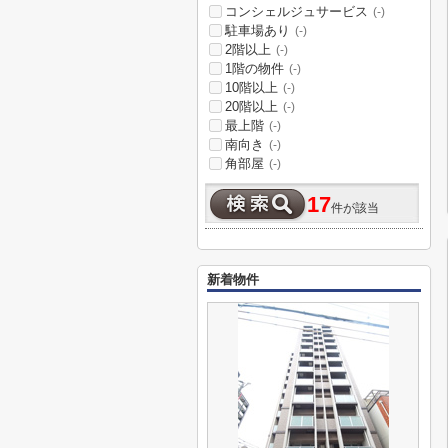
コンシェルジュサービス
(-)
駐車場あり
(-)
2階以上
(-)
1階の物件
(-)
10階以上
(-)
20階以上
(-)
最上階
(-)
南向き
(-)
角部屋
(-)
17
件が該当
新着物件