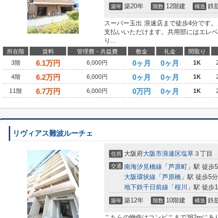
築20年
12階建
鉄
築年
階数
構造
スーパー玉出 浪速店まで徒歩4分です
支払いいただけます。共用部にはエレベ
り...
所在階
賃料
管理費・共益費
敷金
礼金
間取り
6.1
万円
0ヶ月
0ヶ月
3階
6,000円
1K
6.2
万円
0ヶ月
0ヶ月
4階
6,000円
1K
6.7
万円
0万円
0ヶ月
11階
6,000円
1K
リヴィアス難波ルーチェ
大阪府
大阪市浪速区
塩草
３丁目
住所
交通
南海汐見橋線
「
芦原町
」駅 徒歩
大阪環状線
「
芦原橋
」駅 徒歩5分
地下鉄千日前線
「
桜川
」駅 徒歩1
築12年
10階建
鉄
築年
階数
構造
こちらの物件はコンビニまで382mに