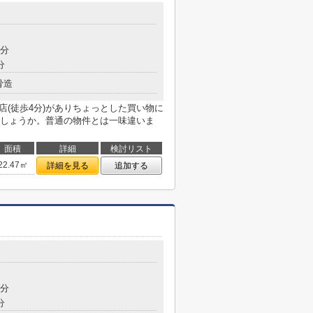
7分
分
骨造
店(徒歩4分)がありちょっとした買い物に
しょうか。普通の物件とは一味違いま
面積
詳細
検討リスト
22.47㎡
詳細を見る
追加する
5分
分