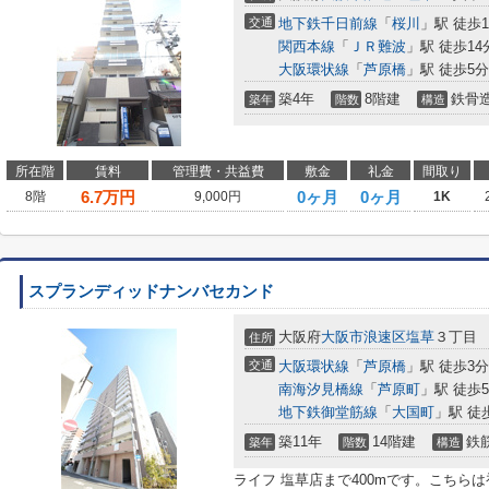
交通
地下鉄千日前線
「
桜川
」駅 徒歩1
関西本線
「
ＪＲ難波
」駅 徒歩14
大阪環状線
「
芦原橋
」駅 徒歩5分
築4年
8階建
鉄骨
築年
階数
構造
所在階
賃料
管理費・共益費
敷金
礼金
間取り
6.7
万円
0ヶ月
0ヶ月
8階
9,000円
1K
スプランディッドナンバセカンド
大阪府
大阪市浪速区
塩草
３丁目
住所
交通
大阪環状線
「
芦原橋
」駅 徒歩3分
南海汐見橋線
「
芦原町
」駅 徒歩
地下鉄御堂筋線
「
大国町
」駅 徒
築11年
14階建
鉄
築年
階数
構造
ライフ 塩草店まで400mです。こちら