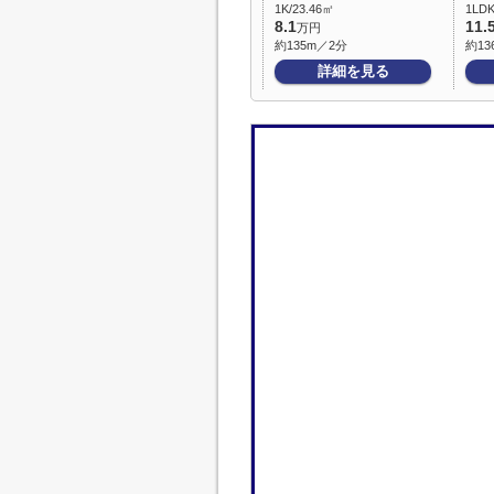
1K/23.46㎡
1LDK
8.1
11.
万円
約135m／2分
約13
詳細を見る