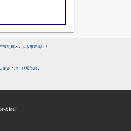
市東淀川区
/
大阪市東成区
/
日前線
/
地下鉄堺筋線
/
戎心斎橋1F