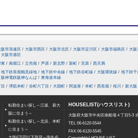
大阪市浪速区
/
大阪市西区
/
大阪市北区
/
大阪市淀川区
/
大阪市福島区
/
大阪
大阪市港区
津東
/
南堀江
/
立売堀
/
芦原
/
新北野
/
新町
/
宮原
/
西天満
地下鉄長堀鶴見緑地
/
地下鉄中央線
/
地下鉄谷町線
/
大阪環状線
/
地下鉄千
阪神電鉄阪神なんば
/
東海道本線
丁目
/
堺筋本町
/
谷町六丁目
/
大国町
/
阿波座
/
本町
/
西長堀
/
桜川
/
新大阪
HOUSELIST(ハウスリスト)
転勤住まい探し～江坂、新大
阪に住まう～
大阪府大阪市中央区南船場４丁目5-3 
転勤住まい探し～北浜、本町
TEL:06-6120-5544
に住まう～
FAX:06-6120-5545
大阪6万円以下賃貸～学生必
Copyright(c) HOUSE LIST