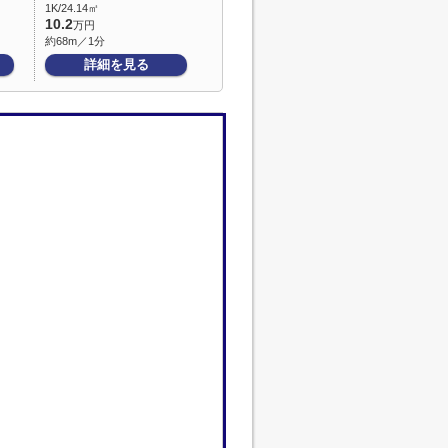
1K/24.14㎡
10.2
万円
約68m／1分
詳細を見る