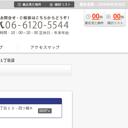
最終更新：2026年08月08日
00
00
件
件
最近見た物件
検討リスト
時間：10：00～20：00
定休日：年末年始
１丁目店
丁目１３－四ツ橋Ｋ
MAP
▼