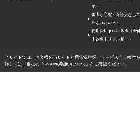
す～
審査が心配～保証人なし
居されたい方～
初期費用good～敷金礼金
手数料トリプルゼロ～
当サイトでは、お客様の当サイト利用状況把握、サービス向上検討を目
詳しくは、当社の
をご確認ください。
「Cookieの取扱いについて」