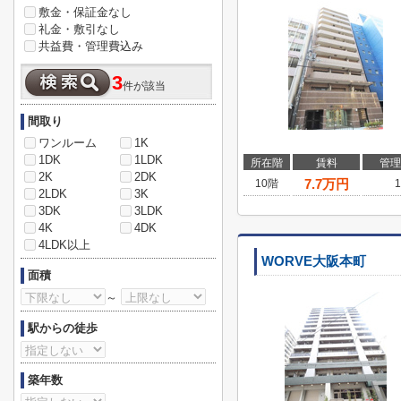
敷金・保証金なし
礼金・敷引なし
共益費・管理費込み
3
件が該当
間取り
ワンルーム
1K
1DK
1LDK
所在階
賃料
管理
2K
2DK
7.7
万円
10階
1
2LDK
3K
3DK
3LDK
4K
4DK
4LDK以上
WORVE大阪本町
面積
～
駅からの徒歩
築年数