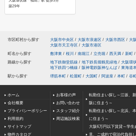
大阪環状線「福島」駅 徒歩3分
築29年
市区町村から探す
大阪市中央区
/
大阪市浪速区
/
大阪市西区
/
大
大阪市天王寺区
/
大阪市港区
町名から探す
敷津東
/
桜川
/
南堀江
/
立売堀
/
西天満
/
新町
/
路線から探す
地下鉄御堂筋線
/
地下鉄長堀鶴見緑地
/
大阪環
地下鉄四つ橋線
/
阪神電鉄阪神なんば
/
東海道
駅から探す
堺筋本町
/
松屋町
/
大国町
/
阿波座
/
本町
/
谷
ホーム
お客様の声
転勤住まい探し～江坂、
会社概要
お問い合わせ
阪に住まう～
プライバシーポリシー
スタッフ紹介
転勤住まい探し～北浜、
利用規約
周辺施設検索
に住まう～
サイトマップ
大阪6万円以下賃貸～学生
物件カタログ
見、ご成約で宿泊代負担