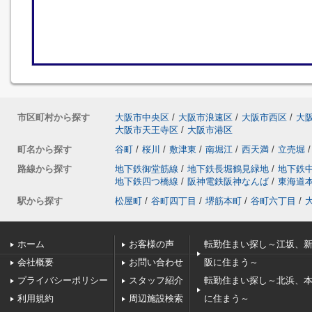
市区町村から探す
大阪市中央区
/
大阪市浪速区
/
大阪市西区
/
大
大阪市天王寺区
/
大阪市港区
町名から探す
谷町
/
桜川
/
敷津東
/
南堀江
/
西天満
/
立売堀
/
路線から探す
地下鉄御堂筋線
/
地下鉄長堀鶴見緑地
/
地下鉄
地下鉄四つ橋線
/
阪神電鉄阪神なんば
/
東海道
駅から探す
松屋町
/
谷町四丁目
/
堺筋本町
/
谷町六丁目
/
ホーム
お客様の声
転勤住まい探し～江坂、
会社概要
お問い合わせ
阪に住まう～
プライバシーポリシー
スタッフ紹介
転勤住まい探し～北浜、
利用規約
周辺施設検索
に住まう～