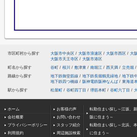
市区町村から探す
大阪市中央区
/
大阪市浪速区
/
大阪市西区
/
大
大阪市天王寺区
/
大阪市港区
町名から探す
谷町
/
桜川
/
敷津東
/
南堀江
/
西天満
/
立売堀
/
路線から探す
地下鉄御堂筋線
/
地下鉄長堀鶴見緑地
/
地下鉄
地下鉄四つ橋線
/
阪神電鉄阪神なんば
/
東海道
駅から探す
松屋町
/
谷町四丁目
/
堺筋本町
/
谷町六丁目
/
ホーム
お客様の声
転勤住まい探し～江坂、
会社概要
お問い合わせ
阪に住まう～
プライバシーポリシー
スタッフ紹介
転勤住まい探し～北浜、
利用規約
周辺施設検索
に住まう～