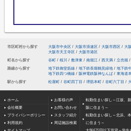
市区町村から探す
大阪市中央区
/
大阪市浪速区
/
大阪市西区
/
大
大阪市天王寺区
/
大阪市港区
町名から探す
谷町
/
桜川
/
敷津東
/
南堀江
/
西天満
/
立売堀
/
路線から探す
地下鉄御堂筋線
/
地下鉄長堀鶴見緑地
/
地下鉄
地下鉄四つ橋線
/
阪神電鉄阪神なんば
/
東海道
駅から探す
松屋町
/
谷町四丁目
/
堺筋本町
/
谷町六丁目
/
ホーム
お客様の声
転勤住まい探し～江坂、
会社概要
お問い合わせ
阪に住まう～
プライバシーポリシー
スタッフ紹介
転勤住まい探し～北浜、
利用規約
周辺施設検索
に住まう～
サイトマップ
大阪6万円以下賃貸～学生