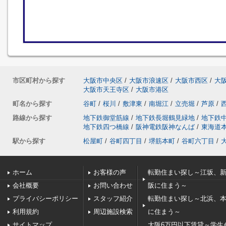
市区町村から探す
大阪市中央区
/
大阪市浪速区
/
大阪市西区
/
大
大阪市天王寺区
/
大阪市港区
町名から探す
谷町
/
桜川
/
敷津東
/
南堀江
/
立売堀
/
芦原
/
路線から探す
地下鉄御堂筋線
/
地下鉄長堀鶴見緑地
/
地下鉄
地下鉄四つ橋線
/
阪神電鉄阪神なんば
/
東海道
駅から探す
松屋町
/
谷町四丁目
/
堺筋本町
/
谷町六丁目
/
ホーム
お客様の声
転勤住まい探し～江坂、
会社概要
お問い合わせ
阪に住まう～
プライバシーポリシー
スタッフ紹介
転勤住まい探し～北浜、
利用規約
周辺施設検索
に住まう～
サイトマップ
大阪6万円以下賃貸～学生