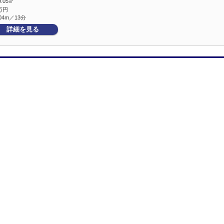
9.05㎡
万円
04m／13分
詳細を見る