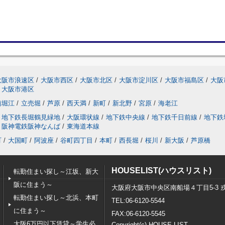
大阪市浪速区
/
大阪市西区
/
大阪市北区
/
大阪市淀川区
/
大阪市福島区
/
大阪
大阪市港区
南堀江
/
立売堀
/
芦原
/
西天満
/
新町
/
新北野
/
宮原
/
海老江
地下鉄長堀鶴見緑地
/
大阪環状線
/
地下鉄中央線
/
地下鉄千日前線
/
地下鉄
阪神電鉄阪神なんば
/
東海道本線
町
/
大国町
/
阿波座
/
谷町四丁目
/
本町
/
西長堀
/
桜川
/
新大阪
/
芦原橋
HOUSELIST(ハウスリスト)
転勤住まい探し～江坂、新大
阪に住まう～
大阪府大阪市中央区南船場４丁目5-3 
転勤住まい探し～北浜、本町
TEL:06-6120-5544
に住まう～
FAX:06-6120-5545
大阪6万円以下賃貸～学生必
Copyright(c) HOUSE LIST