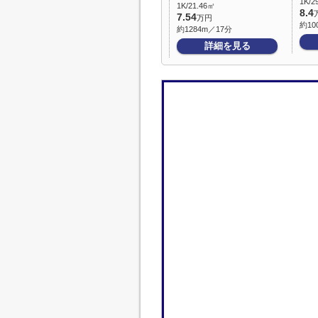
1K/2
1K/21.46㎡
8.4
7.54
万円
約10
約1284m／17分
詳細を見る