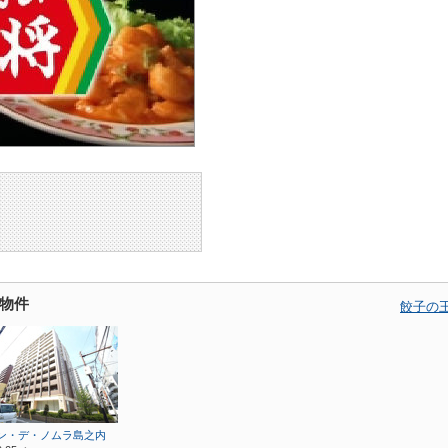
物件
餃子の
ン・デ・ノムラ島之内