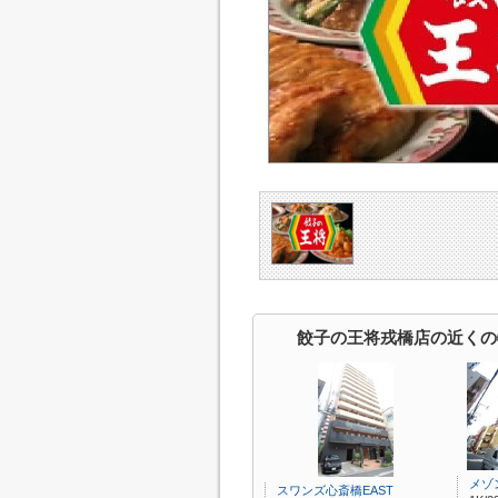
餃子の王将戎橋店の近くの
メゾ
スワンズ心斎橋EAST