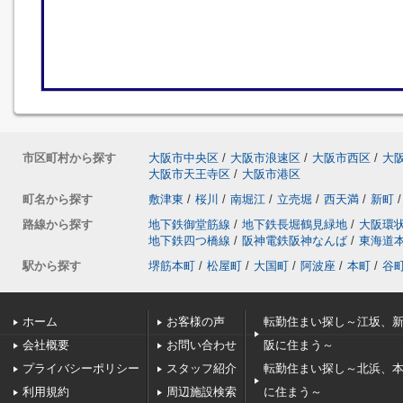
市区町村から探す
大阪市中央区
/
大阪市浪速区
/
大阪市西区
/
大
大阪市天王寺区
/
大阪市港区
町名から探す
敷津東
/
桜川
/
南堀江
/
立売堀
/
西天満
/
新町
/
路線から探す
地下鉄御堂筋線
/
地下鉄長堀鶴見緑地
/
大阪環
地下鉄四つ橋線
/
阪神電鉄阪神なんば
/
東海道
駅から探す
堺筋本町
/
松屋町
/
大国町
/
阿波座
/
本町
/
谷
ホーム
お客様の声
転勤住まい探し～江坂、
会社概要
お問い合わせ
阪に住まう～
プライバシーポリシー
スタッフ紹介
転勤住まい探し～北浜、
利用規約
周辺施設検索
に住まう～