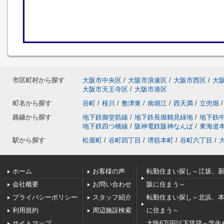
市区町村から探す
大阪市中央区
/
大阪市浪速区
/
大阪市西区
/
大
大阪市天王寺区
/
大阪市港区
町名から探す
谷町
/
桜川
/
敷津東
/
南堀江
/
西天満
/
立売堀
/
路線から探す
地下鉄御堂筋線
/
地下鉄長堀鶴見緑地
/
地下鉄
地下鉄四つ橋線
/
阪神電鉄阪神なんば
/
東海道
駅から探す
松屋町
/
谷町四丁目
/
堺筋本町
/
谷町六丁目
/
ホーム
お客様の声
転勤住まい探し～江坂、
会社概要
お問い合わせ
阪に住まう～
プライバシーポリシー
スタッフ紹介
転勤住まい探し～北浜、
利用規約
周辺施設検索
に住まう～
サイトマップ
大阪6万円以下賃貸～学生