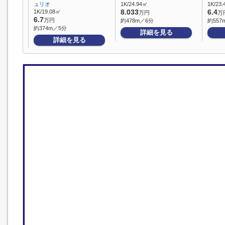
ュリオ
1K/24.94㎡
1K/23
1K/19.08㎡
8.033
6.4
万円
万
6.7
万円
約478m／6分
約557
約374m／5分
詳細を見る
詳細を見る