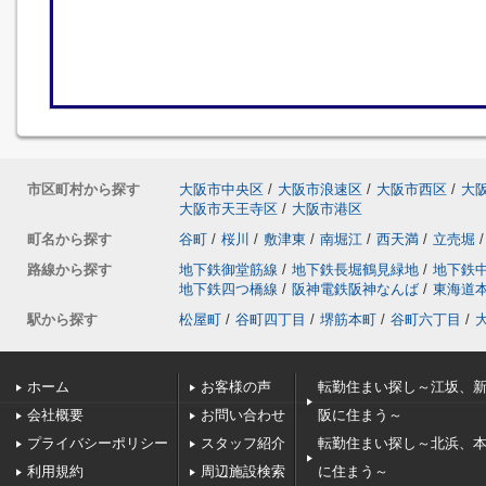
市区町村から探す
大阪市中央区
/
大阪市浪速区
/
大阪市西区
/
大
大阪市天王寺区
/
大阪市港区
町名から探す
谷町
/
桜川
/
敷津東
/
南堀江
/
西天満
/
立売堀
/
路線から探す
地下鉄御堂筋線
/
地下鉄長堀鶴見緑地
/
地下鉄
地下鉄四つ橋線
/
阪神電鉄阪神なんば
/
東海道
駅から探す
松屋町
/
谷町四丁目
/
堺筋本町
/
谷町六丁目
/
ホーム
お客様の声
転勤住まい探し～江坂、
会社概要
お問い合わせ
阪に住まう～
プライバシーポリシー
スタッフ紹介
転勤住まい探し～北浜、
利用規約
周辺施設検索
に住まう～