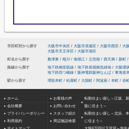
市区町村から探す
大阪市中央区
/
大阪市浪速区
/
大阪市西区
/
大
大阪市天王寺区
/
大阪市港区
町名から探す
敷津東
/
桜川
/
南堀江
/
立売堀
/
西天満
/
新町
/
路線から探す
地下鉄御堂筋線
/
地下鉄長堀鶴見緑地
/
大阪環
地下鉄四つ橋線
/
阪神電鉄阪神なんば
/
東海道
駅から探す
堺筋本町
/
松屋町
/
大国町
/
阿波座
/
本町
/
谷
ホーム
お客様の声
転勤住まい探し～江坂、
会社概要
お問い合わせ
阪に住まう～
プライバシーポリシー
スタッフ紹介
転勤住まい探し～北浜、
利用規約
周辺施設検索
に住まう～
サイトマップ
大阪6万円以下賃貸～学生