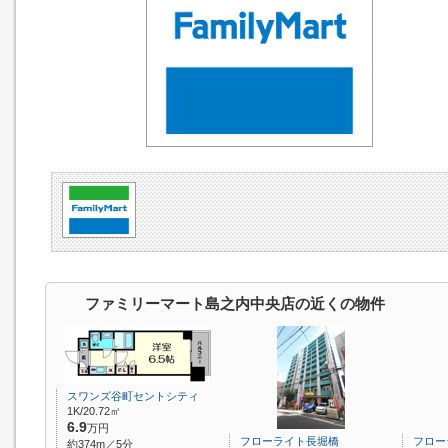
ファミリーマート島之内中央店の近くの物件
スワンズ谷町セントシティ
1K/20.72㎡
6.9
万円
フローライト長堀橋
フロー
約374m／5分