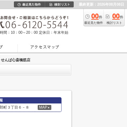
最終更新：2026年08月08日
00
00
件
件
最近見た物件
検討リスト
時間：10：00～20：00
定休日：年末年始
 せんば心斎橋筋店
報
郎町３丁目６－８
MAP
▼