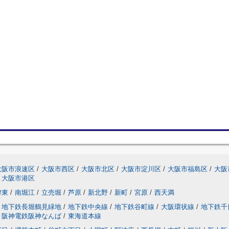
大阪市浪速区
/
大阪市西区
/
大阪市北区
/
大阪市淀川区
/
大阪市福島区
/
大阪
大阪市港区
津東
/
南堀江
/
立売堀
/
芦原
/
新北野
/
新町
/
宮原
/
西天満
地下鉄長堀鶴見緑地
/
地下鉄中央線
/
地下鉄谷町線
/
大阪環状線
/
地下鉄千
阪神電鉄阪神なんば
/
東海道本線