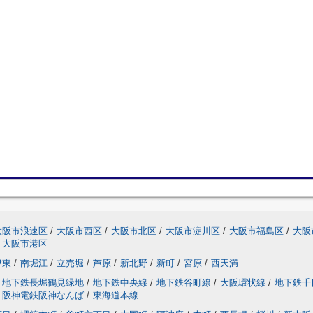
大阪市浪速区
/
大阪市西区
/
大阪市北区
/
大阪市淀川区
/
大阪市福島区
/
大阪
大阪市港区
津東
/
南堀江
/
立売堀
/
芦原
/
新北野
/
新町
/
宮原
/
西天満
地下鉄長堀鶴見緑地
/
地下鉄中央線
/
地下鉄谷町線
/
大阪環状線
/
地下鉄千
阪神電鉄阪神なんば
/
東海道本線