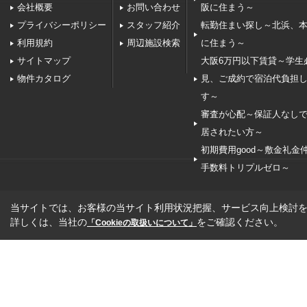
会社概要
お問い合わせ
阪に住まう～
プライバシーポリシー
スタッフ紹介
転勤住まい探し～北浜、
利用規約
周辺施設検索
に住まう～
サイトマップ
大阪6万円以下賃貸～学生
物件カタログ
見、ご成約で宿泊代負担
す～
審査が心配～保証人なし
居されたい方～
初期費用good～敷金礼金
手数料トリプルゼロ～
当サイトでは、お客様の当サイト利用状況把握、サービス向上検討を目
詳しくは、当社の
をご確認ください。
「Cookieの取扱いについて」