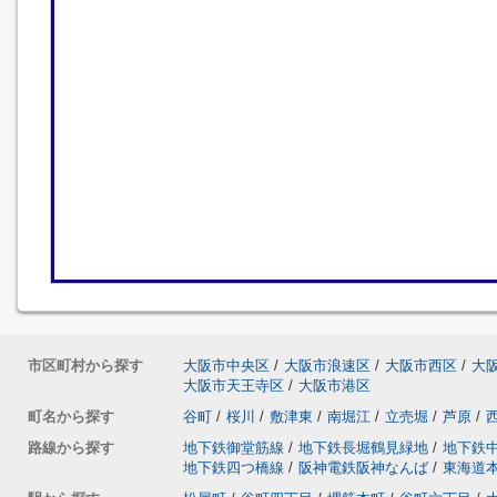
市区町村から探す
大阪市中央区
/
大阪市浪速区
/
大阪市西区
/
大
大阪市天王寺区
/
大阪市港区
町名から探す
谷町
/
桜川
/
敷津東
/
南堀江
/
立売堀
/
芦原
/
路線から探す
地下鉄御堂筋線
/
地下鉄長堀鶴見緑地
/
地下鉄
地下鉄四つ橋線
/
阪神電鉄阪神なんば
/
東海道