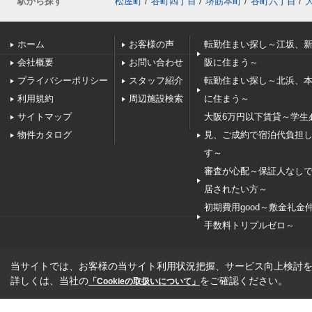
駅から探す
松屋町
/
谷町四丁目
/
堺筋本町
/
谷町六丁目
/
ホーム
お客様の声
転勤住まい探し～江坂、
会社概要
お問い合わせ
阪に住まう～
プライバシーポリシー
スタッフ紹介
転勤住まい探し～北浜、
利用規約
周辺施設検索
に住まう～
サイトマップ
大阪6万円以下賃貸～学生
物件カタログ
見、ご成約で宿泊代負担
す～
審査が心配～保証人なし
居されたい方～
初期費用good～敷金礼金
手数料トリプルゼロ～
当サイトでは、お客様の当サイト利用状況把握、サービス向上検討を目
詳しくは、当社の
をご確認ください。
「Cookieの取扱いについて」