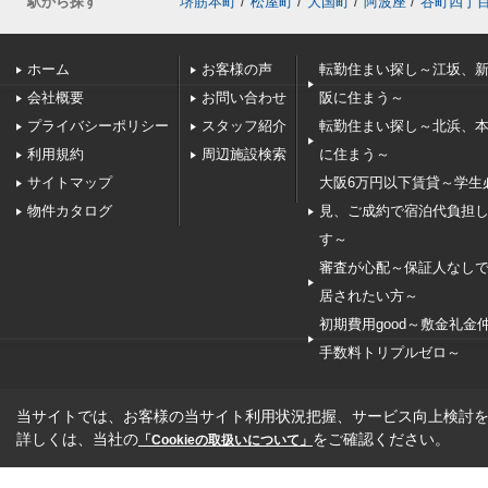
駅から探す
堺筋本町
/
松屋町
/
大国町
/
阿波座
/
谷町四丁
ホーム
お客様の声
転勤住まい探し～江坂、
会社概要
お問い合わせ
阪に住まう～
プライバシーポリシー
スタッフ紹介
転勤住まい探し～北浜、
利用規約
周辺施設検索
に住まう～
サイトマップ
大阪6万円以下賃貸～学生
物件カタログ
見、ご成約で宿泊代負担
す～
審査が心配～保証人なし
居されたい方～
初期費用good～敷金礼金
手数料トリプルゼロ～
当サイトでは、お客様の当サイト利用状況把握、サービス向上検討を目
詳しくは、当社の
をご確認ください。
「Cookieの取扱いについて」