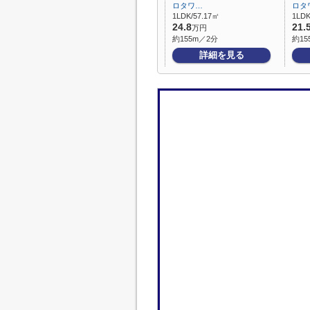
ロタワ…
ロタ
1LDK/57.17㎡
1LDK
24.8
21.
万円
約155m／2分
約15
詳細を見る