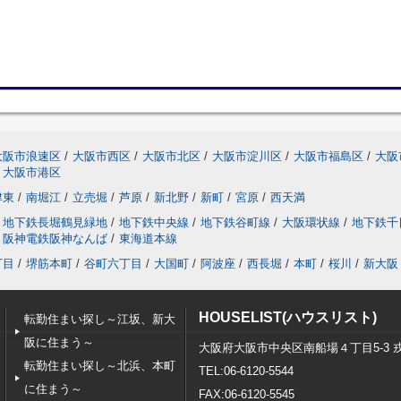
大阪市浪速区
/
大阪市西区
/
大阪市北区
/
大阪市淀川区
/
大阪市福島区
/
大阪
大阪市港区
津東
/
南堀江
/
立売堀
/
芦原
/
新北野
/
新町
/
宮原
/
西天満
地下鉄長堀鶴見緑地
/
地下鉄中央線
/
地下鉄谷町線
/
大阪環状線
/
地下鉄千
阪神電鉄阪神なんば
/
東海道本線
丁目
/
堺筋本町
/
谷町六丁目
/
大国町
/
阿波座
/
西長堀
/
本町
/
桜川
/
新大阪
HOUSELIST(ハウスリスト)
転勤住まい探し～江坂、新大
阪に住まう～
大阪府大阪市中央区南船場４丁目5-3 
転勤住まい探し～北浜、本町
TEL:06-6120-5544
に住まう～
FAX:06-6120-5545