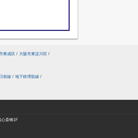
市東成区
/
大阪市東淀川区
/
日前線
/
地下鉄堺筋線
/
戎心斎橋1F