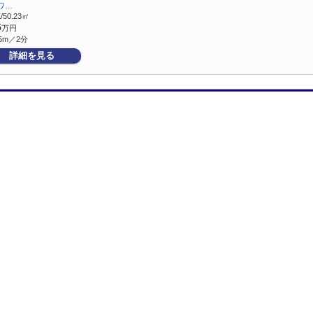
ワ…
/50.23㎡
5
万円
5m／2分
詳細を見る