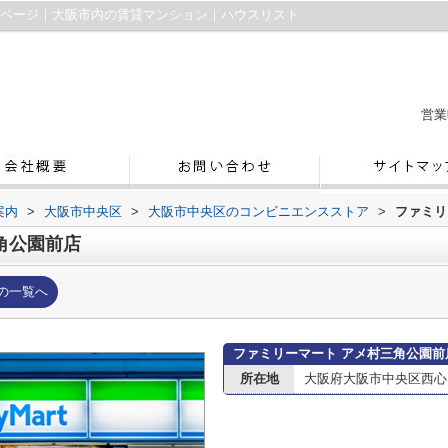
報ページ｜大阪市内の賃貸マンション｜ハウスリスト
営業
案内
>
大阪市中央区
>
大阪市中央区のコンビニエンスストア
>
ファミリ
角公園前店
の一覧へ
ファミリーマート アメ村三角公園前
所在地
大阪府大阪市中央区西心