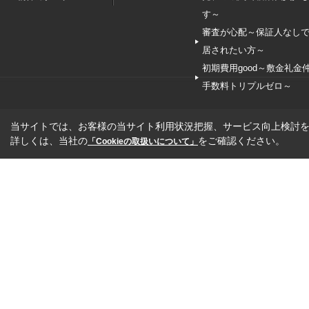
す～
審査が心配～保証人なし
居されたい方～
初期費用good～敷金礼金
手数料トリプルゼロ～
当サイトでは、お客様の当サイト利用状況把握、サービス向上検討を目
詳しくは、当社の
をご確認ください。
「Cookieの取扱いについて」