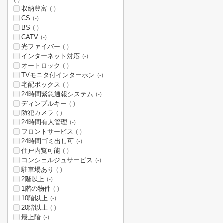
(-)
収納豊富
(-)
CS
(-)
BS
(-)
CATV
(-)
光ファイバー
(-)
インターネット対応
(-)
オートロック
(-)
TVモニタ付インターホン
(-)
宅配ボックス
(-)
24時間緊急通報システム
(-)
ディンプルキー
(-)
防犯カメラ
(-)
24時間有人管理
(-)
フロントサービス
(-)
24時間ゴミ出し可
(-)
住戸内覧可能
(-)
コンシェルジュサービス
(-)
駐車場あり
(-)
2階以上
(-)
1階の物件
(-)
10階以上
(-)
20階以上
(-)
最上階
(-)