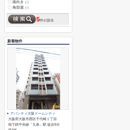
南向き
(-)
角部屋
(-)
5
件が該当
新着物件
アバンティ大阪ドームシティ
大阪府大阪市西区千代崎１丁目
地下鉄中央線「九条」駅 徒歩9分