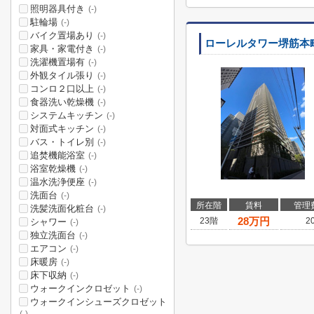
照明器具付き
(-)
駐輪場
(-)
バイク置場あり
(-)
ローレルタワー堺筋本
家具・家電付き
(-)
洗濯機置場有
(-)
外観タイル張り
(-)
コンロ２口以上
(-)
食器洗い乾燥機
(-)
システムキッチン
(-)
対面式キッチン
(-)
バス・トイレ別
(-)
追焚機能浴室
(-)
浴室乾燥機
(-)
温水洗浄便座
(-)
洗面台
(-)
所在階
賃料
管理
洗髪洗面化粧台
(-)
28
万円
23階
2
シャワー
(-)
独立洗面台
(-)
エアコン
(-)
床暖房
(-)
床下収納
(-)
ウォークインクロゼット
(-)
ウォークインシューズクロゼット