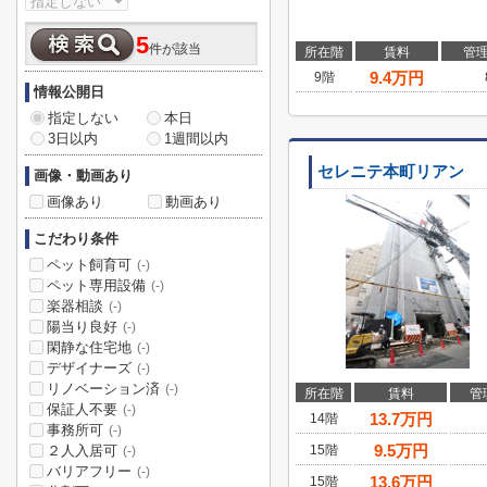
5
件が該当
所在階
賃料
管
9.4
万円
9階
情報公開日
指定しない
本日
3日以内
1週間以内
セレニテ本町リアン
画像・動画あり
画像あり
動画あり
こだわり条件
ペット飼育可
(-)
ペット専用設備
(-)
楽器相談
(-)
陽当り良好
(-)
閑静な住宅地
(-)
デザイナーズ
(-)
リノベーション済
(-)
所在階
賃料
管
保証人不要
(-)
13.7
万円
14階
事務所可
(-)
9.5
万円
２人入居可
15階
(-)
バリアフリー
(-)
13.6
万円
15階