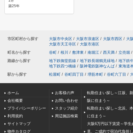
1分
築25年
市区町村から探す
大阪市中央区
/
大阪市浪速区
/
大阪市西区
/
大
大阪市天王寺区
/
大阪市港区
町名から探す
谷町
/
桜川
/
敷津東
/
南堀江
/
西天満
/
立売堀
/
路線から探す
地下鉄御堂筋線
/
地下鉄長堀鶴見緑地
/
地下鉄
地下鉄四つ橋線
/
阪神電鉄阪神なんば
/
東海道
駅から探す
松屋町
/
谷町四丁目
/
堺筋本町
/
谷町六丁目
/
ホーム
お客様の声
転勤住まい探し～江坂、
会社概要
お問い合わせ
阪に住まう～
プライバシーポリシー
スタッフ紹介
転勤住まい探し～北浜、
利用規約
周辺施設検索
に住まう～
サイトマップ
大阪6万円以下賃貸～学生
物件カタログ
見、ご成約で宿泊代負担