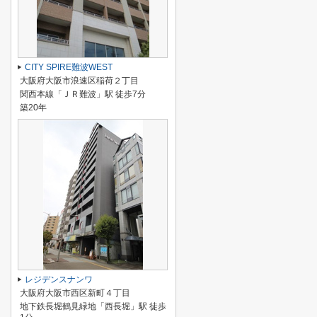
CITY SPIRE難波WEST
大阪府大阪市浪速区稲荷２丁目
関西本線「ＪＲ難波」駅 徒歩7分
築20年
レジデンスナンワ
大阪府大阪市西区新町４丁目
地下鉄長堀鶴見緑地「西長堀」駅 徒歩