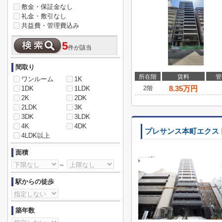
敷金・保証金なし
礼金・敷引なし
共益費・管理費込み
5
件が該当
間取り
所在階
賃料
管
ワンルーム
1K
8.35
万円
1DK
1LDK
2階
2K
2DK
2LDK
3K
3DK
3LDK
4K
4DK
プレサンス本町エクス
4LDK以上
面積
～
駅からの徒歩
築年数