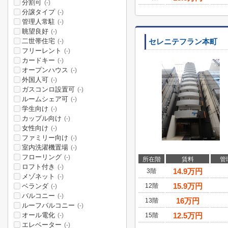
分割可
(-)
分譲タイプ
(-)
管理人常駐
(-)
眺望良好
(-)
二世帯住宅
セレニテフラン本町
(-)
フリーレント
(-)
カードキー
(-)
オープンハウス
(-)
外国人可
(-)
ガスコンロ設置可
(-)
ルームシェア可
(-)
学生向け
(-)
カップル向け
(-)
女性向け
(-)
ファミリー向け
(-)
室内洗濯機置場
(-)
フローリング
(-)
所在階
賃料
管
ロフト付き
(-)
14.9
万円
3階
メゾネット
(-)
15.9
万円
ベランダ
12階
(-)
バルコニー
(-)
16
万円
13階
ルーフバルコニー
(-)
オール電化
12.5
万円
15階
(-)
エレベーター
(-)