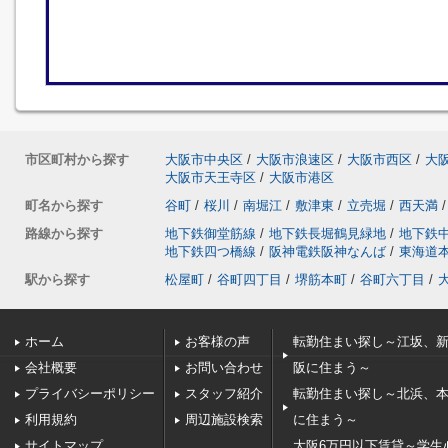
市区町村から探す
大阪市中央区
/
大阪市浪速区
/
大阪市西区
/
大
大阪市天王寺区
/
大阪市港区
町名から探す
谷町
/
桜川
/
南堀江
/
敷津東
/
立売堀
/
西天満
/
路線から探す
地下鉄御堂筋線
/
地下鉄長堀鶴見緑地
/
地下鉄
地下鉄四つ橋線
/
阪神電鉄阪神なんば
/
東海道
駅から探す
松屋町
/
谷町四丁目
/
堺筋本町
/
谷町六丁目
/
ホーム
お客様の声
転勤住まい探し～江坂、
会社概要
お問い合わせ
阪に住まう～
プライバシーポリシー
スタッフ紹介
転勤住まい探し～北浜、
利用規約
周辺施設検索
に住まう～
サイトマップ
大阪6万円以下賃貸～学生