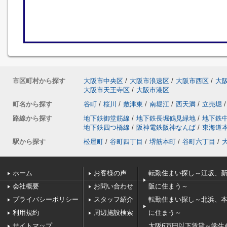
市区町村から探す
大阪市中央区
/
大阪市浪速区
/
大阪市西区
/
大
大阪市天王寺区
/
大阪市港区
町名から探す
谷町
/
桜川
/
敷津東
/
南堀江
/
西天満
/
立売堀
/
路線から探す
地下鉄御堂筋線
/
地下鉄長堀鶴見緑地
/
地下鉄
地下鉄四つ橋線
/
阪神電鉄阪神なんば
/
東海道
駅から探す
松屋町
/
谷町四丁目
/
堺筋本町
/
谷町六丁目
/
ホーム
お客様の声
転勤住まい探し～江坂、
会社概要
お問い合わせ
阪に住まう～
プライバシーポリシー
スタッフ紹介
転勤住まい探し～北浜、
利用規約
周辺施設検索
に住まう～
サイトマップ
大阪6万円以下賃貸～学生