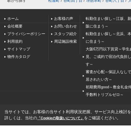
駅から探す
松屋町
/
谷町四丁目
/
堺筋本町
/
谷町六丁目
/
ホーム
お客様の声
転勤住まい探し～江坂、
会社概要
お問い合わせ
阪に住まう～
プライバシーポリシー
スタッフ紹介
転勤住まい探し～北浜、
利用規約
周辺施設検索
に住まう～
サイトマップ
大阪6万円以下賃貸～学生
物件カタログ
見、ご成約で宿泊代負担
す～
審査が心配～保証人なし
居されたい方～
初期費用good～敷金礼金
手数料トリプルゼロ～
当サイトでは、お客様の当サイト利用状況把握、サービス向上検討を目
詳しくは、当社の
をご確認ください。
「Cookieの取扱いについて」