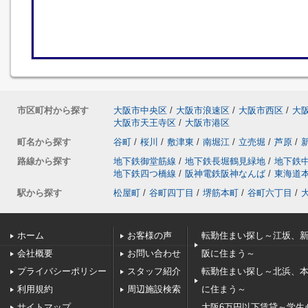
市区町村から探す
大阪市中央区
/
大阪市浪速区
/
大阪市西区
/
大
大阪市天王寺区
/
大阪市港区
町名から探す
谷町
/
桜川
/
敷津東
/
南堀江
/
立売堀
/
芦原
/
路線から探す
地下鉄御堂筋線
/
地下鉄長堀鶴見緑地
/
地下鉄
地下鉄四つ橋線
/
阪神電鉄阪神なんば
/
東海道
駅から探す
松屋町
/
谷町四丁目
/
堺筋本町
/
谷町六丁目
/
ホーム
お客様の声
転勤住まい探し～江坂、
会社概要
お問い合わせ
阪に住まう～
プライバシーポリシー
スタッフ紹介
転勤住まい探し～北浜、
利用規約
周辺施設検索
に住まう～
サイトマップ
大阪6万円以下賃貸～学生